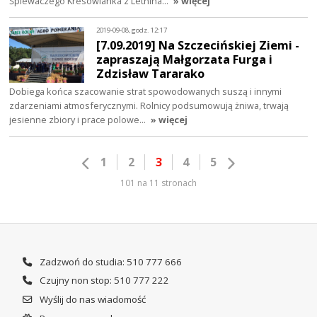
Śpiewaczego Kresowianka z Letnina…
» więcej
2019-09-08, godz. 12:17
[7.09.2019] Na Szczecińskiej Ziemi -
zapraszają Małgorzata Furga i
Zdzisław Tararako
Dobiega końca szacowanie strat spowodowanych suszą i innymi
zdarzeniami atmosferycznymi. Rolnicy podsumowują żniwa, trwają
jesienne zbiory i prace polowe…
» więcej
1
2
3
4
5
101 na 11 stronach
Zadzwoń do studia: 510 777 666
Czujny non stop: 510 777 222
Wyślij do nas wiadomość