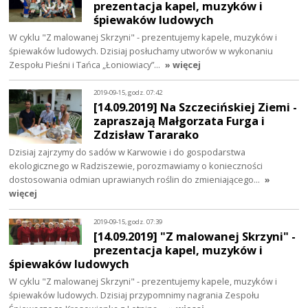
prezentacja kapel, muzyków i
śpiewaków ludowych
W cyklu "Z malowanej Skrzyni" - prezentujemy kapele, muzyków i
śpiewaków ludowych. Dzisiaj posłuchamy utworów w wykonaniu
Zespołu Pieśni i Tańca „Łoniowiacy”…
» więcej
2019-09-15, godz. 07:42
[14.09.2019] Na Szczecińskiej Ziemi -
zapraszają Małgorzata Furga i
Zdzisław Tararako
Dzisiaj zajrzymy do sadów w Karwowie i do gospodarstwa
ekologicznego w Radziszewie, porozmawiamy o konieczności
dostosowania odmian uprawianych roślin do zmieniającego…
»
więcej
2019-09-15, godz. 07:39
[14.09.2019] "Z malowanej Skrzyni" -
prezentacja kapel, muzyków i
śpiewaków ludowych
W cyklu "Z malowanej Skrzyni" - prezentujemy kapele, muzyków i
śpiewaków ludowych. Dzisiaj przypomnimy nagrania Zespołu