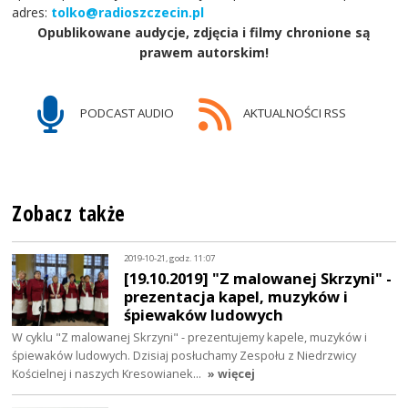
adres:
tolko@radioszczecin.pl
Opublikowane audycje, zdjęcia i filmy chronione są
prawem autorskim!
PODCAST AUDIO
AKTUALNOŚCI RSS
Zobacz także
2019-10-21, godz. 11:07
[19.10.2019] "Z malowanej Skrzyni" -
prezentacja kapel, muzyków i
śpiewaków ludowych
W cyklu "Z malowanej Skrzyni" - prezentujemy kapele, muzyków i
śpiewaków ludowych. Dzisiaj posłuchamy Zespołu z Niedrzwicy
Kościelnej i naszych Kresowianek…
» więcej