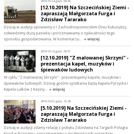
2019-10-14, godz. 09:56
[12.10.2019] Na Szczecińskiej Ziemi -
zapraszają Małgorzata Furga i
Zdzisław Tararako
Dzisiaj w audycji opowiemy o I Zachodniopomorskim Dniu Kukurydzy,
odwiedzimy dużą pasiekę i porozmawiamy o opłacalności tego
sposobu gospodarowania. W komentarzu…
» więcej
2019-10-14, godz. 09:51
[12.10.2019] "Z malowanej Skrzyni" -
prezentacja kapel, muzyków i
śpiewaków ludowych
W cyklu "Z malowanej Skrzyni" - prezentujemy kapele, muzyków i
śpiewaków ludowych. Dzisiaj gośćmi spotkania będą Kapela Pyrzycka i
Kapela Lulków z Kasiny…
» więcej
2019-10-07, godz. 16:39
[5.10.2019] Na Szczecińskiej Ziemi -
zapraszają Małgorzata Furga i
Zdzisław Tararako
Dzisiaj w audycji zdamy relację z pobytu Zdzisława na Targach Polagra
Food w Poznaniu, porozmawiamy o możliwościach sprzedaży