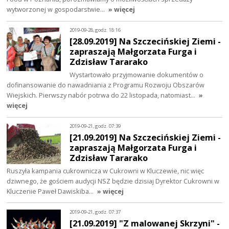
wytworzonej w gospodarstwie…
» więcej
2019-09-28, godz. 18:16
[28.09.2019] Na Szczecińskiej Ziemi -
zapraszają Małgorzata Furga i
Zdzisław Tararako
Wystartowało przyjmowanie dokumentów o
dofinansowanie do nawadniania z Programu Rozwoju Obszarów
Wiejskich. Pierwszy nabór potrwa do 22 listopada, natomiast…
»
więcej
2019-09-21, godz. 07:39
[21.09.2019] Na Szczecińskiej Ziemi -
zapraszają Małgorzata Furga i
Zdzisław Tararako
Ruszyła kampania cukrownicza w Cukrowni w Kluczewie, nic więc
dziwnego, że gościem audycji NSZ będzie dzisiaj Dyrektor Cukrowni w
Kluczenie Paweł Dawiskiba…
» więcej
2019-09-21, godz. 07:37
[21.09.2019] "Z malowanej Skrzyni" -