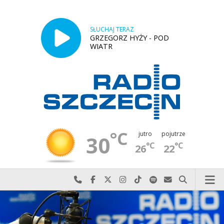
SŁUCHAJ TERAZ
GRZEGORZ HYŻY - POD
WIATR
°C
jutro
pojutrze
30
°C
°C
26
22
Najlepiej po prostu do nas zadzwoń
Odwiedź nas na Facebook-u
Odwiedź nas na X
Odwiedź nas na Instagram-ie
Odwiedź nas na TikTok-u
Szukaj nas na Spotify
Wyślij do nas w
Szukaj