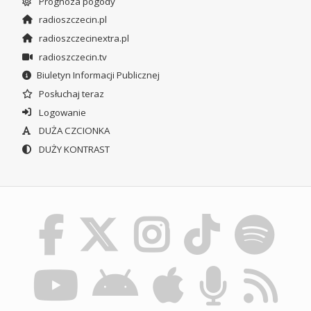
Prognoza pogody
radioszczecin.pl
radioszczecinextra.pl
radioszczecin.tv
Biuletyn Informacji Publicznej
Posłuchaj teraz
Logowanie
DUŻA CZCIONKA
DUŻY KONTRAST