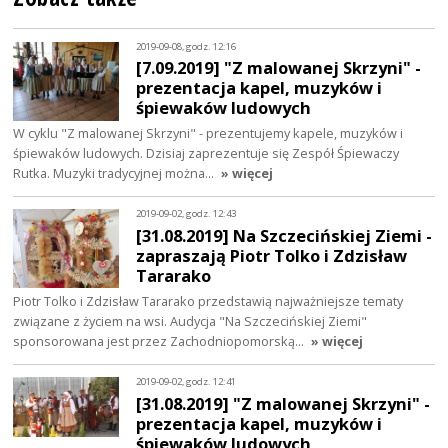
2019-09-08, godz. 12:16
[7.09.2019] "Z malowanej Skrzyni" -
prezentacja kapel, muzyków i
śpiewaków ludowych
W cyklu "Z malowanej Skrzyni" - prezentujemy kapele, muzyków i
śpiewaków ludowych. Dzisiaj zaprezentuje się Zespół Śpiewaczy
Rutka. Muzyki tradycyjnej można…
» więcej
2019-09-02, godz. 12:43
[31.08.2019] Na Szczecińskiej Ziemi -
zapraszają Piotr Tolko i Zdzisław
Tararako
Piotr Tolko i Zdzisław Tararako przedstawią najważniejsze tematy
związane z życiem na wsi. Audycja "Na Szczecińskiej Ziemi"
sponsorowana jest przez Zachodniopomorską…
» więcej
2019-09-02, godz. 12:41
[31.08.2019] "Z malowanej Skrzyni" -
prezentacja kapel, muzyków i
śpiewaków ludowych