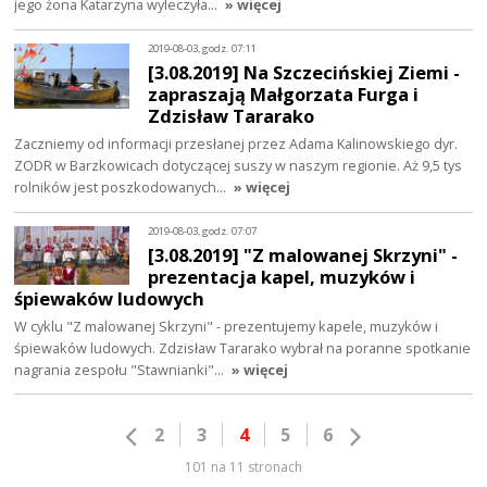
jego żona Katarzyna wyleczyła…
» więcej
2019-08-03, godz. 07:11
[3.08.2019] Na Szczecińskiej Ziemi -
zapraszają Małgorzata Furga i
Zdzisław Tararako
Zaczniemy od informacji przesłanej przez Adama Kalinowskiego dyr.
ZODR w Barzkowicach dotyczącej suszy w naszym regionie. Aż 9,5 tys
rolników jest poszkodowanych…
» więcej
2019-08-03, godz. 07:07
[3.08.2019] "Z malowanej Skrzyni" -
prezentacja kapel, muzyków i
śpiewaków ludowych
W cyklu "Z malowanej Skrzyni" - prezentujemy kapele, muzyków i
śpiewaków ludowych. Zdzisław Tararako wybrał na poranne spotkanie
nagrania zespołu "Stawnianki"…
» więcej
2
3
4
5
6
101 na 11 stronach