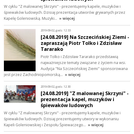
W cyklu "Z malowanej Skrzyni" - prezentujemy kapele, muzyków i
śpiewaków ludowych. Dzisiaj prezentacja utworów grywanych przez
Kapelę Goleniowską. Muzyki…
» więcej
2019-09-02, godz. 12:33
[24.08.2019] Na Szczecińskiej Ziemi -
zapraszają Piotr Tolko i Zdzisław
Tararako
Piotr Tolko i Zdzisław Tararako przedstawią
najważniejsze tematy związane z życiem na wsi.
Audycja "Na Szczecińskiej Ziemi" sponsorowana
jest przez Zachodniopomorską…
» więcej
2019-09-02, godz. 12:30
[24.08.2019] "Z malowanej Skrzyni" -
prezentacja kapel, muzyków i
śpiewaków ludowych
W cyklu "Z malowanej Skrzyni" - prezentujemy kapele, muzyków i
śpiewaków ludowych. Dzisiaj prezentujemy utwory w wykonaniu
Kapeli Goleniowskiej i Zespołu Śpiewaczego…
» więcej