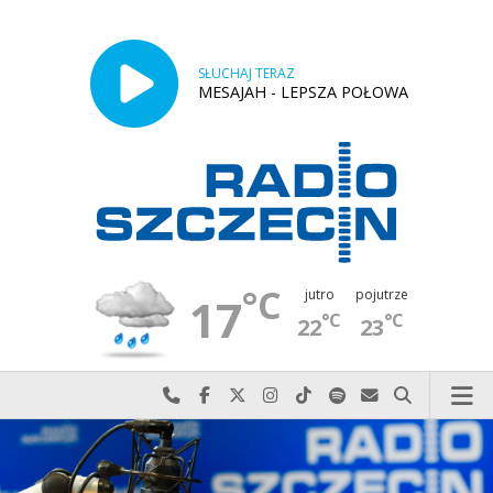
SŁUCHAJ TERAZ
MESAJAH - LEPSZA POŁOWA
°C
jutro
pojutrze
17
°C
°C
22
23
Najlepiej po prostu do nas zadzwoń
Odwiedź nas na Facebook-u
Odwiedź nas na X
Odwiedź nas na Instagram-ie
Odwiedź nas na TikTok-u
Szukaj nas na Spotify
Wyślij do nas w
Szukaj