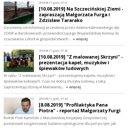
2019-08-11, godz. 07:51
[10.08.2019] Na Szczecińskiej Ziemi -
zapraszają Małgorzata Furga i
Zdzisław Tararako
Zaczniemy od informacji przesłanej przez Adama Kalinowskiego dyr.
ZODR w Barzkowicach, przewodniczącego Wojewódzkiej Komisji ds
szacowania szkód w gospodarstwach…
» więcej
2019-08-11, godz. 07:48
[10.08.2019] "Z malowanej Skrzyni" -
prezentacja kapel, muzyków i
śpiewaków ludowych
W cyklu "Z malowanej Skrzyni" - prezentujemy kapele, muzyków i
śpiewaków ludowych. Czas na dobrą muzykę ludową, a taką
zaprezentują dzisiaj w Malowanej…
» więcej
2019-08-11, godz. 07:44
[8.08.2019] "Profilaktyka Pana
Piotra" - reportaż Małgorzaty Furgi
Rolnik Piotr Kamiński z Maszewskiej Inicjatywy Gospodarczej
postanowił zorganizować badania cytologiczne dla pań po tym, jak