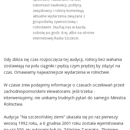
natomiast naukowcy, politycy,
związkowcy i rolnicy komentują
aktualne wydarzenia związane z
gospodarką żywnościową i
rolnictwem. Słuchaj nas w każdą
sobotę po godz. 6-ej, albo na stronie
internetowej Radia Szczecin.
Gdy zbliża się czas rozpoczęcia tej audycji, rolnicy bez wahania
zostawiają na polu ciągniki i pędzą czym prędzej by zdążyć na
czas. Omawiamy najważniejsze wydarzenia w rolnictwie.
W czasie żniw podajemy informacje o czasach oczekiwań przed
zachodniopomorskimi elewatorami. Jeśli trzeba -
interweniujemy, nie unikamy trudnych pytań do samego Ministra
Rolnictwa.
Audycja "Na szczecińskiej ziemi" ukazała się po raz pierwszy
wiosną 1992 roku, a 6 grudnia 2001 roku została wyemitowana
po raz 500. Jej autorami byli śp. Zdzisław Tararako, Zbigniew