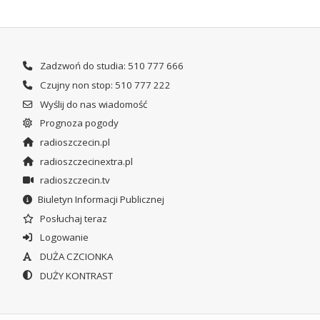
Zadzwoń do studia: 510 777 666
Czujny non stop: 510 777 222
Wyślij do nas wiadomość
Prognoza pogody
radioszczecin.pl
radioszczecinextra.pl
radioszczecin.tv
Biuletyn Informacji Publicznej
Posłuchaj teraz
Logowanie
DUŻA CZCIONKA
DUŻY KONTRAST