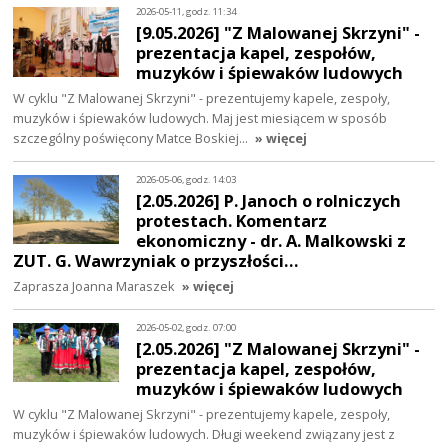
2026-05-11, godz. 11:34
[9.05.2026] "Z Malowanej Skrzyni" -
prezentacja kapel, zespołów,
muzyków i śpiewaków ludowych
W cyklu "Z Malowanej Skrzyni" - prezentujemy kapele, zespoły,
muzyków i śpiewaków ludowych. Maj jest miesiącem w sposób
szczególny poświęcony Matce Boskiej…
» więcej
2026-05-06, godz. 14:03
[2.05.2026] P. Janoch o rolniczych
protestach. Komentarz
ekonomiczny - dr. A. Malkowski z
ZUT. G. Wawrzyniak o przyszłości…
Zaprasza Joanna Maraszek
» więcej
2026-05-02, godz. 07:00
[2.05.2026] "Z Malowanej Skrzyni" -
prezentacja kapel, zespołów,
muzyków i śpiewaków ludowych
W cyklu "Z Malowanej Skrzyni" - prezentujemy kapele, zespoły,
muzyków i śpiewaków ludowych. Długi weekend związany jest z