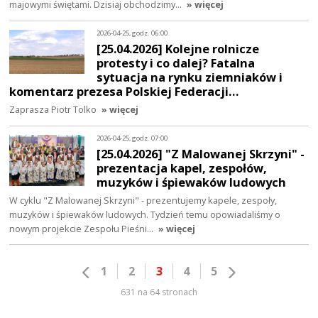
majowymi świętami. Dzisiaj obchodzimy…
» więcej
2026-04-25, godz. 06:00
[25.04.2026] Kolejne rolnicze
protesty i co dalej? Fatalna
sytuacja na rynku ziemniaków i
komentarz prezesa Polskiej Federacji…
Zaprasza Piotr Tolko
» więcej
2026-04-25, godz. 07:00
[25.04.2026] "Z Malowanej Skrzyni" -
prezentacja kapel, zespołów,
muzyków i śpiewaków ludowych
W cyklu "Z Malowanej Skrzyni" - prezentujemy kapele, zespoły,
muzyków i śpiewaków ludowych. Tydzień temu opowiadaliśmy o
nowym projekcie Zespołu Pieśni…
» więcej
1
2
3
4
5
631 na 64 stronach