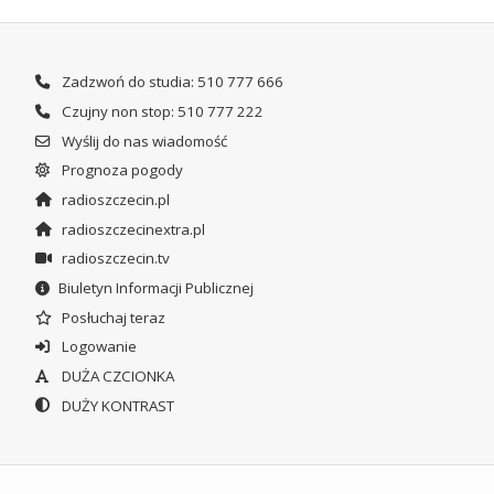
Zadzwoń do studia: 510 777 666
Czujny non stop: 510 777 222
Wyślij do nas wiadomość
Prognoza pogody
radioszczecin.pl
radioszczecinextra.pl
radioszczecin.tv
Biuletyn Informacji Publicznej
Posłuchaj teraz
Logowanie
DUŻA CZCIONKA
DUŻY KONTRAST