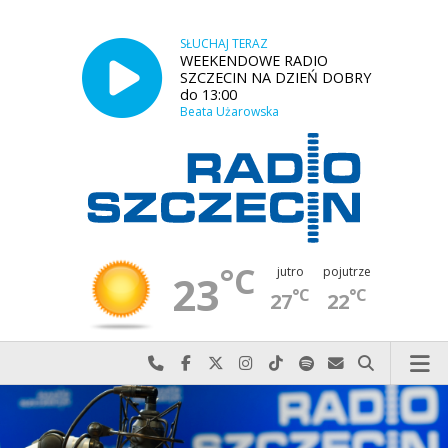
SŁUCHAJ TERAZ
WEEKENDOWE RADIO
SZCZECIN NA DZIEŃ DOBRY
do 13:00
Beata Użarowska
°C
jutro
pojutrze
23
°C
°C
27
22
Najlepiej po prostu do nas zadzwoń
Odwiedź nas na Facebook-u
Odwiedź nas na X
Odwiedź nas na Instagram-ie
Odwiedź nas na TikTok-u
Szukaj nas na Spotify
Wyślij do nas w
Szukaj