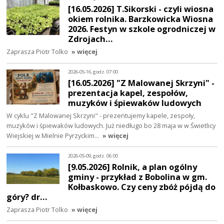
[16.05.2026] T.Sikorski - czyli wiosna
okiem rolnika. Barzkowicka Wiosna
2026. Festyn w szkole ogrodniczej w
Zdrojach…
Zaprasza Piotr Tolko
» więcej
2026-05-16, godz. 07:00
[16.05.2026] "Z Malowanej Skrzyni" -
prezentacja kapel, zespołów,
muzyków i śpiewaków ludowych
W cyklu "Z Malowanej Skrzyni" - prezentujemy kapele, zespoły,
muzyków i śpiewaków ludowych. Już niedługo bo 28 maja w w Świetlicy
Wiejskiej w Mielnie Pyrzyckim…
» więcej
2026-05-09, godz. 06:00
[9.05.2026] Rolnik, a plan ogólny
gminy - przykład z Bobolina w gm.
Kołbaskowo. Czy ceny zbóż pójdą do
góry? dr…
Zaprasza Piotr Tolko
» więcej