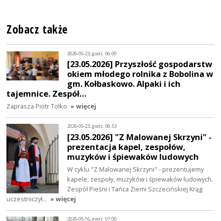
Zobacz także
2026-05-23, godz. 06:00
[23.05.2026] Przyszłość gospodarstw
okiem młodego rolnika z Bobolina w
gm. Kołbaskowo. Alpaki i ich
tajemnice. Zespół…
Zaprasza Piotr Tolko
» więcej
2026-05-23, godz. 08:53
[23.05.2026] "Z Malowanej Skrzyni" -
prezentacja kapel, zespołów,
muzyków i śpiewaków ludowych
W cyklu "Z Malowanej Skrzyni" - prezentujemy
kapele, zespoły, muzyków i śpiewaków ludowych.
Zespół Pieśni i Tańca Ziemi Szczecińskiej Krąg
uczestniczył…
» więcej
2026-05-16, godz. 07:00