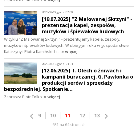
2025-07-19, godz. 07:00
[19.07.2025] "Z Malowanej Skrzyni" -
prezentacja kapel, zespołów,
muzyków i śpiewaków ludowych
W cyklu "Z Malowanej Skrzyni" - prezentujemy kapele, zespoły,
muzyków i śpiewaków ludowych. W ubiegłym roku w gospodarstwie
Katarzyny i Piotra Kamińskich…
» więcej
2025-07-12, godz. 23:53
[12.06.2025] T. Olech o żniwach i
kampanii buraczanej. G. Pawlonka o
produkcji serów i sprzedaży
bezpośredniej. Spotkanie…
Zaprasza Piotr Tolko
» więcej
9
10
11
12
13
631 na 64 stronach