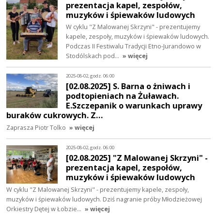
prezentacja kapel, zespołów,
muzyków i śpiewaków ludowych
W cyklu "Z Malowanej Skrzyni" - prezentujemy
kapele, zespoły, muzyków i śpiewaków ludowych.
Podczas II Festiwalu Tradycji Etno-Jurandowo w
Stodólskach pod…
» więcej
2025-08-02, godz. 06:00
[02.08.2025] S. Barna o żniwach i
podtopieniach na Żuławach.
E.Szczepanik o warunkach uprawy
buraków cukrowych. Z…
Zaprasza Piotr Tolko
» więcej
2025-08-02, godz. 06:00
[02.08.2025] "Z Malowanej Skrzyni" -
prezentacja kapel, zespołów,
muzyków i śpiewaków ludowych
W cyklu "Z Malowanej Skrzyni" - prezentujemy kapele, zespoły,
muzyków i śpiewaków ludowych. Dziś nagranie próby Młodzieżowej
Orkiestry Dętej w Łobzie…
» więcej