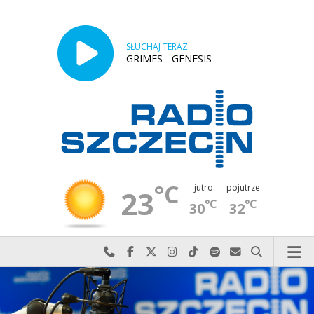
SŁUCHAJ TERAZ
GRIMES - GENESIS
°C
jutro
pojutrze
23
°C
°C
30
32
Najlepiej po prostu do nas zadzwoń
Odwiedź nas na Facebook-u
Odwiedź nas na X
Odwiedź nas na Instagram-ie
Odwiedź nas na TikTok-u
Szukaj nas na Spotify
Wyślij do nas w
Szukaj