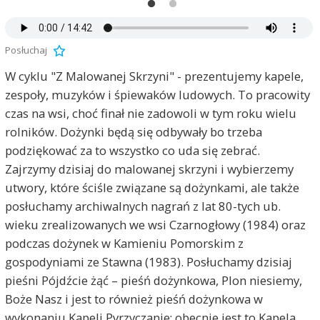
Posłuchaj
W cyklu "Z Malowanej Skrzyni" - prezentujemy kapele,
zespoły, muzyków i śpiewaków ludowych. To pracowity
czas na wsi, choć finał nie zadowoli w tym roku wielu
rolników. Dożynki będą się odbywały bo trzeba
podziękować za to wszystko co uda się zebrać.
Zajrzymy dzisiaj do malowanej skrzyni i wybierzemy
utwory, które ściśle związane są dożynkami, ale także
posłuchamy archiwalnych nagrań z lat 80-tych ub.
wieku zrealizowanych we wsi Czarnogłowy (1984) oraz
podczas dożynek w Kamieniu Pomorskim z
gospodyniami ze Stawna (1983). Posłuchamy dzisiaj
pieśni Pójdźcie żąć – pieśń dożynkowa, Plon niesiemy,
Boże Nasz i jest to również pieśń dożynkowa w
wykonaniu Kapeli Pyrzyczanie; obecnie jest to Kapela