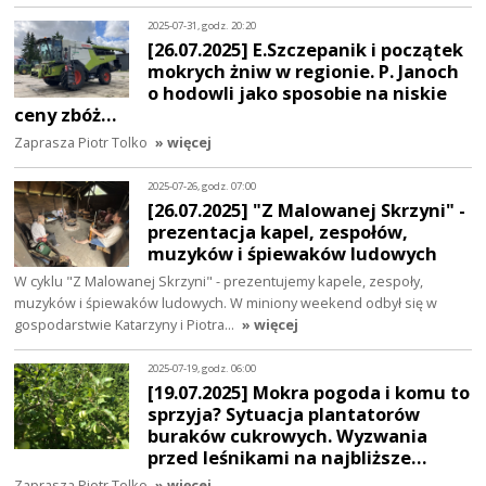
2025-07-31, godz. 20:20
[26.07.2025] E.Szczepanik i początek
mokrych żniw w regionie. P. Janoch
o hodowli jako sposobie na niskie
ceny zbóż…
Zaprasza Piotr Tolko
» więcej
2025-07-26, godz. 07:00
[26.07.2025] "Z Malowanej Skrzyni" -
prezentacja kapel, zespołów,
muzyków i śpiewaków ludowych
W cyklu "Z Malowanej Skrzyni" - prezentujemy kapele, zespoły,
muzyków i śpiewaków ludowych. W miniony weekend odbył się w
gospodarstwie Katarzyny i Piotra…
» więcej
2025-07-19, godz. 06:00
[19.07.2025] Mokra pogoda i komu to
sprzyja? Sytuacja plantatorów
buraków cukrowych. Wyzwania
przed leśnikami na najbliższe…
Zaprasza Piotr Tolko
» więcej