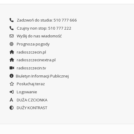
Zadzwoń do studia: 510 777 666
Czujny non stop: 510 777 222
Wyślij do nas wiadomość
Prognoza pogody
radioszczecin.pl
radioszczecinextra.pl
radioszczecin.tv
Biuletyn Informacji Publicznej
Posłuchaj teraz
Logowanie
DUŻA CZCIONKA
DUŻY KONTRAST