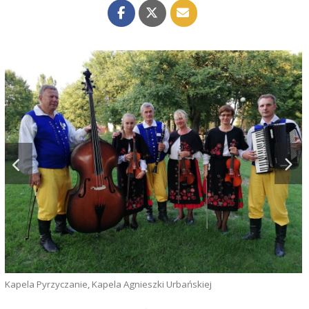
D
Kapela Pyrzyczanie, Kapela Agnieszki Urbańskiej