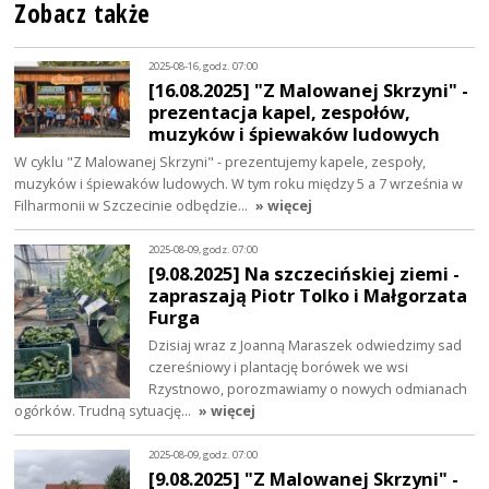
Zobacz także
2025-08-16, godz. 07:00
[16.08.2025] "Z Malowanej Skrzyni" -
prezentacja kapel, zespołów,
muzyków i śpiewaków ludowych
W cyklu "Z Malowanej Skrzyni" - prezentujemy kapele, zespoły,
muzyków i śpiewaków ludowych. W tym roku między 5 a 7 września w
Filharmonii w Szczecinie odbędzie…
» więcej
2025-08-09, godz. 07:00
[9.08.2025] Na szczecińskiej ziemi -
zapraszają Piotr Tolko i Małgorzata
Furga
Dzisiaj wraz z Joanną Maraszek odwiedzimy sad
czereśniowy i plantację borówek we wsi
Rzystnowo, porozmawiamy o nowych odmianach
ogórków. Trudną sytuację…
» więcej
2025-08-09, godz. 07:00
[9.08.2025] "Z Malowanej Skrzyni" -