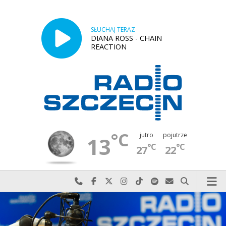
SŁUCHAJ TERAZ
DIANA ROSS - CHAIN
REACTION
°C
jutro
pojutrze
13
°C
°C
27
22
Najlepiej po prostu do nas zadzwoń
Odwiedź nas na Facebook-u
Odwiedź nas na X
Odwiedź nas na Instagram-ie
Odwiedź nas na TikTok-u
Szukaj nas na Spotify
Wyślij do nas w
Szukaj