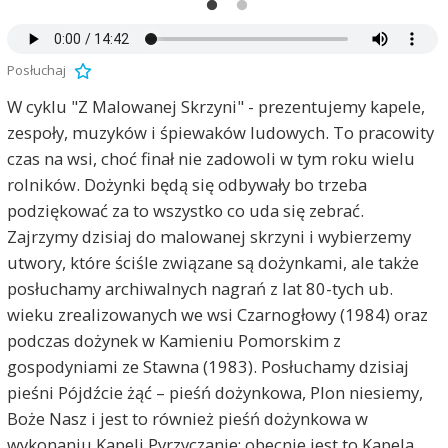
Posłuchaj
W cyklu "Z Malowanej Skrzyni" - prezentujemy kapele,
zespoły, muzyków i śpiewaków ludowych. To pracowity
czas na wsi, choć finał nie zadowoli w tym roku wielu
rolników. Dożynki będą się odbywały bo trzeba
podziękować za to wszystko co uda się zebrać.
Zajrzymy dzisiaj do malowanej skrzyni i wybierzemy
utwory, które ściśle związane są dożynkami, ale także
posłuchamy archiwalnych nagrań z lat 80-tych ub.
wieku zrealizowanych we wsi Czarnogłowy (1984) oraz
podczas dożynek w Kamieniu Pomorskim z
gospodyniami ze Stawna (1983). Posłuchamy dzisiaj
pieśni Pójdźcie żąć – pieśń dożynkowa, Plon niesiemy,
Boże Nasz i jest to również pieśń dożynkowa w
wykonaniu Kapeli Pyrzyczanie; obecnie jest to Kapela