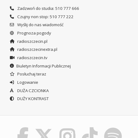
Zadzwoń do studia: 510 777 666
Czujny non stop: 510 777 222
Wyślij do nas wiadomość
Prognoza pogody
radioszczecin.pl
radioszczecinextra.pl
radioszczecin.tv
Biuletyn Informacji Publicznej
Posłuchaj teraz
Logowanie
DUŻA CZCIONKA
DUŻY KONTRAST