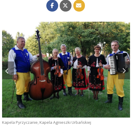
D
Kapela Pyrzyczanie, Kapela Agnieszki Urbańskiej