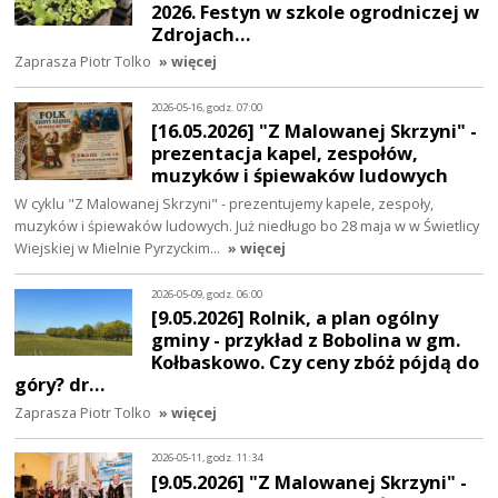
2026. Festyn w szkole ogrodniczej w
Zdrojach…
Zaprasza Piotr Tolko
» więcej
2026-05-16, godz. 07:00
[16.05.2026] "Z Malowanej Skrzyni" -
prezentacja kapel, zespołów,
muzyków i śpiewaków ludowych
W cyklu "Z Malowanej Skrzyni" - prezentujemy kapele, zespoły,
muzyków i śpiewaków ludowych. Już niedługo bo 28 maja w w Świetlicy
Wiejskiej w Mielnie Pyrzyckim…
» więcej
2026-05-09, godz. 06:00
[9.05.2026] Rolnik, a plan ogólny
gminy - przykład z Bobolina w gm.
Kołbaskowo. Czy ceny zbóż pójdą do
góry? dr…
Zaprasza Piotr Tolko
» więcej
2026-05-11, godz. 11:34
[9.05.2026] "Z Malowanej Skrzyni" -