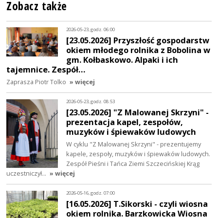
Zobacz także
2026-05-23, godz. 06:00
[23.05.2026] Przyszłość gospodarstw
okiem młodego rolnika z Bobolina w
gm. Kołbaskowo. Alpaki i ich
tajemnice. Zespół…
Zaprasza Piotr Tolko
» więcej
2026-05-23, godz. 08:53
[23.05.2026] "Z Malowanej Skrzyni" -
prezentacja kapel, zespołów,
muzyków i śpiewaków ludowych
W cyklu "Z Malowanej Skrzyni" - prezentujemy
kapele, zespoły, muzyków i śpiewaków ludowych.
Zespół Pieśni i Tańca Ziemi Szczecińskiej Krąg
uczestniczył…
» więcej
2026-05-16, godz. 07:00
[16.05.2026] T.Sikorski - czyli wiosna
okiem rolnika. Barzkowicka Wiosna