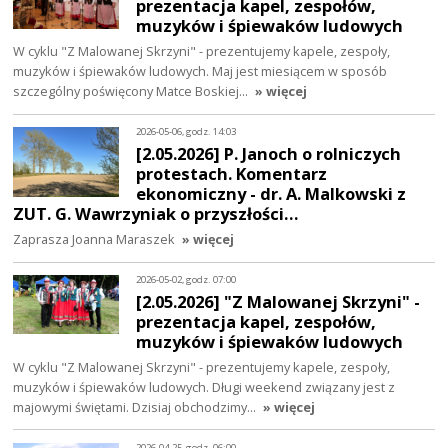
prezentacja kapel, zespołów,
muzyków i śpiewaków ludowych
W cyklu "Z Malowanej Skrzyni" - prezentujemy kapele, zespoły,
muzyków i śpiewaków ludowych. Maj jest miesiącem w sposób
szczególny poświęcony Matce Boskiej…
» więcej
2026-05-06, godz. 14:03
[2.05.2026] P. Janoch o rolniczych
protestach. Komentarz
ekonomiczny - dr. A. Malkowski z
ZUT. G. Wawrzyniak o przyszłości…
Zaprasza Joanna Maraszek
» więcej
2026-05-02, godz. 07:00
[2.05.2026] "Z Malowanej Skrzyni" -
prezentacja kapel, zespołów,
muzyków i śpiewaków ludowych
W cyklu "Z Malowanej Skrzyni" - prezentujemy kapele, zespoły,
muzyków i śpiewaków ludowych. Długi weekend związany jest z
majowymi świętami. Dzisiaj obchodzimy…
» więcej
2026-04-25, godz. 06:00