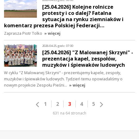
[25.04.2026] Kolejne rolnicze
protesty i co dalej? Fatalna
sytuacja na rynku ziemniaków i
komentarz prezesa Polskiej Federacji…
Zaprasza Piotr Tolko
» więcej
2026-04-25, godz. 07:00
[25.04.2026] "Z Malowanej Skrzyni" -
prezentacja kapel, zespołów,
muzyków i śpiewaków ludowych
W cyklu "Z Malowanej Skrzyni" - prezentujemy kapele, zespoły,
muzyków i śpiewaków ludowych. Tydzień temu opowiadaliśmy o
nowym projekcie Zespołu Pieśni…
» więcej
1
2
3
4
5
631 na 64 stronach