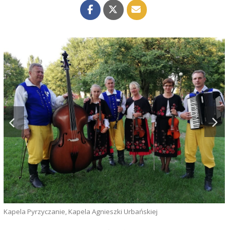
D
Kapela Pyrzyczanie, Kapela Agnieszki Urbańskiej