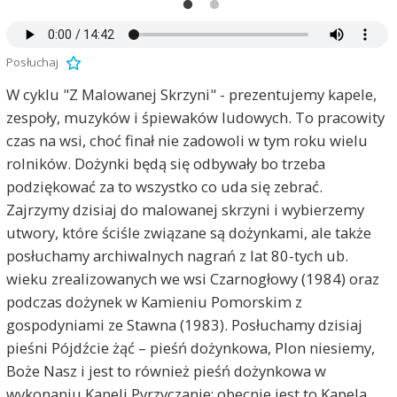
Posłuchaj
W cyklu "Z Malowanej Skrzyni" - prezentujemy kapele,
zespoły, muzyków i śpiewaków ludowych. To pracowity
czas na wsi, choć finał nie zadowoli w tym roku wielu
rolników. Dożynki będą się odbywały bo trzeba
podziękować za to wszystko co uda się zebrać.
Zajrzymy dzisiaj do malowanej skrzyni i wybierzemy
utwory, które ściśle związane są dożynkami, ale także
posłuchamy archiwalnych nagrań z lat 80-tych ub.
wieku zrealizowanych we wsi Czarnogłowy (1984) oraz
podczas dożynek w Kamieniu Pomorskim z
gospodyniami ze Stawna (1983). Posłuchamy dzisiaj
pieśni Pójdźcie żąć – pieśń dożynkowa, Plon niesiemy,
Boże Nasz i jest to również pieśń dożynkowa w
wykonaniu Kapeli Pyrzyczanie; obecnie jest to Kapela