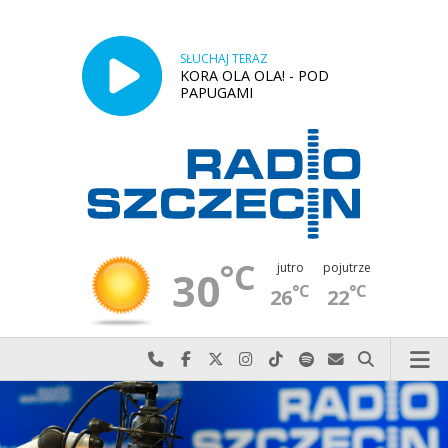
SŁUCHAJ TERAZ
KORA OLA OLA! - POD
PAPUGAMI
°C
jutro
pojutrze
30
°C
°C
26
22
Najlepiej po prostu do nas zadzwoń
Odwiedź nas na Facebook-u
Odwiedź nas na X
Odwiedź nas na Instagram-ie
Odwiedź nas na TikTok-u
Szukaj nas na Spotify
Wyślij do nas w
Szukaj