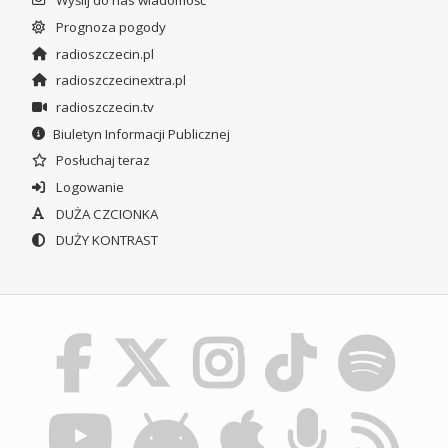
Wyślij do nas wiadomość
Prognoza pogody
radioszczecin.pl
radioszczecinextra.pl
radioszczecin.tv
Biuletyn Informacji Publicznej
Posłuchaj teraz
Logowanie
DUŻA CZCIONKA
DUŻY KONTRAST