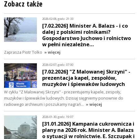
Zobacz także
2026-02-08, godz. 21:33
[7.02.2026] Minister A. Balazs - i co
dalej z polskimi rolnikami?
Gospodarstwo Juchowo i rolnictwo
w pełni niezależne…
Zaprasza Piotr Tolko
» więcej
2026-02-07, godz. 07:00
[7.02.2026] "Z Malowanej Skrzyni" -
prezentacja kapel, zespołów,
muzyków i śpiewaków ludowych
W cyklu "Z Malowanej Skrzyni" - prezentujemy kapele, zespoły,
muzyków i śpiewaków ludowych. Dzisiaj sięgniemy ponownie do
radiowego archiwum i poszukamy nagrań…
» więcej
2026-01-30, godz. 19:07
[31.01.2026] Kampania cukrownicza i
plany na 2026 rok. Minister A. Balazs
o sytuacji w rolnictwie. E. Szczupak i