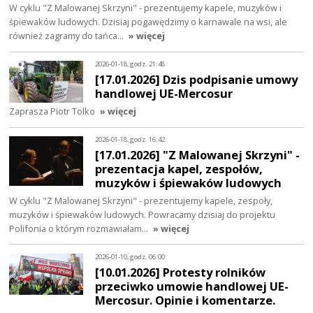
W cyklu "Z Malowanej Skrzyni" - prezentujemy kapele, muzyków i
śpiewaków ludowych. Dzisiaj pogawędzimy o karnawale na wsi, ale
również zagramy do tańca…
» więcej
2026-01-18, godz. 21:48
[17.01.2026] Dzis podpisanie umowy
handlowej UE-Mercosur
Zaprasza Piotr Tolko
» więcej
2026-01-18, godz. 16:42
[17.01.2026] "Z Malowanej Skrzyni" -
prezentacja kapel, zespołów,
muzyków i śpiewaków ludowych
W cyklu "Z Malowanej Skrzyni" - prezentujemy kapele, zespoły,
muzyków i śpiewaków ludowych. Powracamy dzisiaj do projektu
Polifonia o którym rozmawiałam…
» więcej
2026-01-10, godz. 06:00
[10.01.2026] Protesty rolników
przeciwko umowie handlowej UE-
Mercosur. Opinie i komentarze.