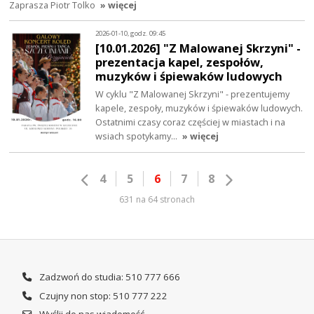
Zaprasza Piotr Tolko
» więcej
2026-01-10, godz. 09:45
[10.01.2026] "Z Malowanej Skrzyni" -
prezentacja kapel, zespołów,
muzyków i śpiewaków ludowych
W cyklu "Z Malowanej Skrzyni" - prezentujemy
kapele, zespoły, muzyków i śpiewaków ludowych.
Ostatnimi czasy coraz częściej w miastach i na
wsiach spotykamy…
» więcej
4
5
6
7
8
631 na 64 stronach
Zadzwoń do studia: 510 777 666
Czujny non stop: 510 777 222