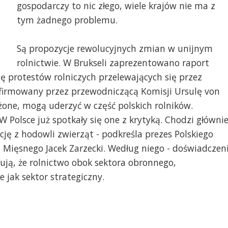
gospodarczy to nic złego, wiele krajów nie ma z
tym żadnego problemu.
Są propozycje rewolucyjnych zmian w unijnym
rolnictwie. W Brukseli zaprezentowano raport
lę protestów rolniczych przelewających się przez
t firmowany przez przewodniczącą Komisji Ursulę von
ożone, mogą uderzyć w część polskich rolników.
 Polsce już spotkały się one z krytyką. Chodzi główni
cję z hodowli zwierząt - podkreśla prezes Polskiego
Mięsnego Jacek Zarzecki. Według niego - doświadczen
zują, że rolnictwo obok sektora obronnego,
jak sektor strategiczny.