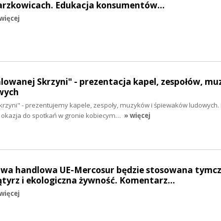
Barzkowicach. Edukacja konsumentów…
więcej
alowanej Skrzyni" - prezentacja kapel, zespołów, mu
wych
krzyni" - prezentujemy kapele, zespoły, muzyków i śpiewaków ludowych.
na okazja do spotkań w gronie kobiecym…
» więcej
owa handlowa UE-Mercosur będzie stosowana tymc
tyrz i ekologiczna żywność. Komentarz…
więcej