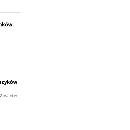
iaków.
muzyków
 Gośćmi w