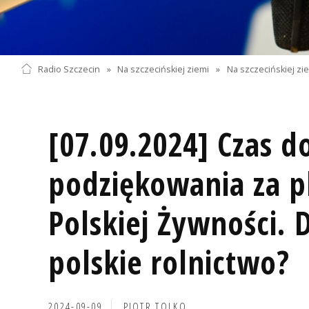
Radio Szczecin
»
Na szczecińskiej ziemi
»
Na szczecińskiej zi
[07.09.2024] Czas d
podziękowania za p
Polskiej Żywności. 
polskie rolnictwo?
2024-09-09
PIOTR TOLKO