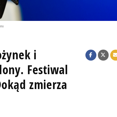
emi
ożynek i
lony. Festiwal
Dokąd zmierza