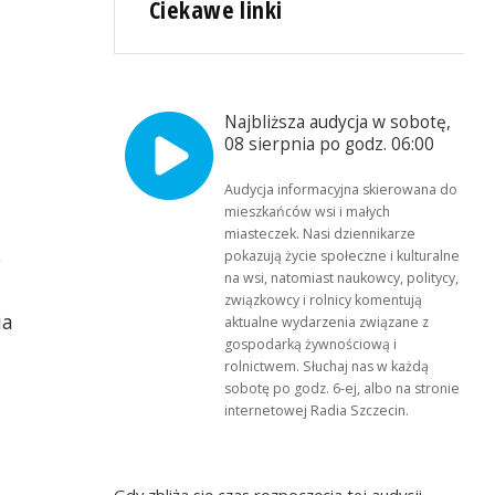
Ciekawe linki
Najbliższa audycja w sobotę,
08 sierpnia po godz. 06:00
Audycja informacyjna skierowana do
mieszkańców wsi i małych
miasteczek. Nasi dziennikarze
e
pokazują życie społeczne i kulturalne
na wsi, natomiast naukowcy, politycy,
związkowcy i rolnicy komentują
ia
aktualne wydarzenia związane z
gospodarką żywnościową i
rolnictwem. Słuchaj nas w każdą
sobotę po godz. 6-ej, albo na stronie
internetowej Radia Szczecin.
Gdy zbliża się czas rozpoczęcia tej audycji,