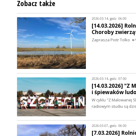
Zobacz także
2026-03-14, godz. 06:00
[14.03.2026] Rol
Choroby zwierzą
Zaprasza Piotr Tolko
» 
2026-03-14, godz. 07:00
[14.03.2026] "Z 
i śpiewaków lud
W cyklu "Z Malowanej S
radiowym studiu są dzi
2026-03-07, godz. 06:00
[7.03.2026] Rolni