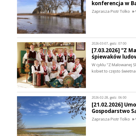
konferencja w 
Zaprasza Piotr Tolko
» 
2026-03-07, godz. 07:00
[7.03.2026] "Z M
śpiewaków ludo
W cyklu "Z Malowanej S
kobiet to często świet
2026-02-28, godz. 06:00
[21.02.2026] Um
Gospodarstwo Są
Zaprasza Piotr Tolko
» 