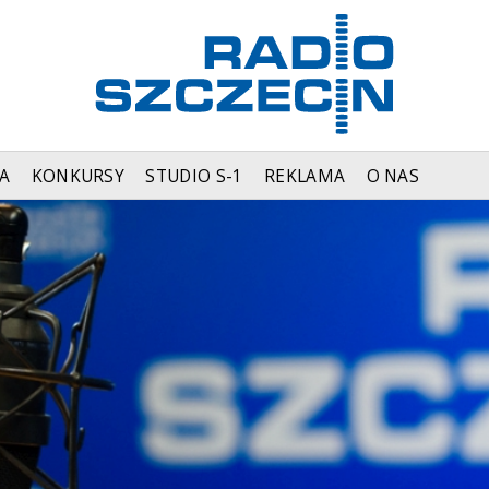
A
KONKURSY
STUDIO S-1
REKLAMA
O NAS