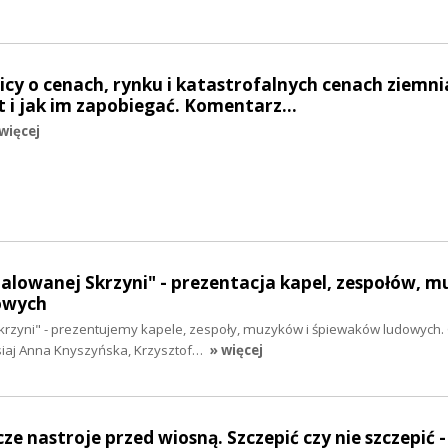
nicy o cenach, rynku i katastrofalnych cenach ziemn
t i jak im zapobiegać. Komentarz…
więcej
Malowanej Skrzyni" - prezentacja kapel, zespołów, 
owych
krzyni" - prezentujemy kapele, zespoły, muzyków i śpiewaków ludowych.
siaj Anna Knyszyńska, Krzysztof…
» więcej
cze nastroje przed wiosną. Szczepić czy nie szczepić -