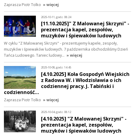
Zaprasza Piotr Tolko
» więcej
2025-10-11, godz. 08:24
[11.10.2025]" Z Malowanej Skrzyni" -
prezentacja kapel, zespołów,
muzyków i śpiewaków ludowych
W cyklu "Z Malowanej Skrzyni" - prezentujemy kapele, zespoły,
muzyków i śpiewaków ludowych. 7 października obchodziliśmy Dzień
Tańca Ludowego. Taniec ludowy…
» więcej
2025-10-08, godz. 14:45
[4.10.2025] Koła Gospodyń Wiejskich
z Radowa W. i Włodzisławia o ich
codziennej pracy. J. Tabiński i
codzienność…
Zaprasza Piotr Tolko
» więcej
2025-10-04, godz. 08:12
[4.10.2025] "Z Malowanej Skrzyni" -
prezentacja kapel, zespołów,
muzyków i śpiewaków ludowych