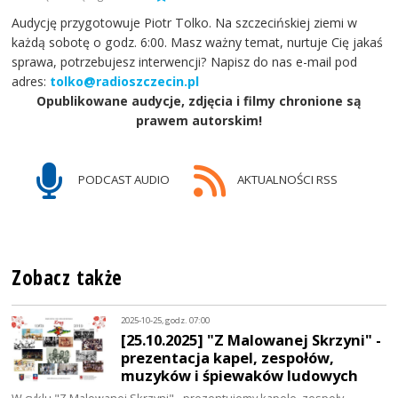
Audycję przygotowuje Piotr Tolko. Na szczecińskiej ziemi w
każdą sobotę o godz. 6:00. Masz ważny temat, nurtuje Cię jakaś
sprawa, potrzebujesz interwencji? Napisz do nas e-mail pod
adres:
tolko@radioszczecin.pl
Opublikowane audycje, zdjęcia i filmy chronione są
prawem autorskim!
PODCAST AUDIO
AKTUALNOŚCI RSS
Zobacz także
2025-10-25, godz. 07:00
[25.10.2025] "Z Malowanej Skrzyni" -
prezentacja kapel, zespołów,
muzyków i śpiewaków ludowych
W cyklu "Z Malowanej Skrzyni" - prezentujemy kapele, zespoły,