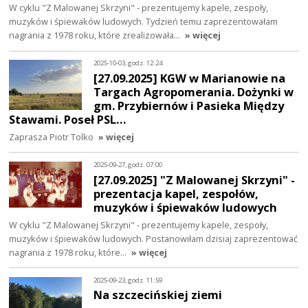
W cyklu "Z Malowanej Skrzyni" - prezentujemy kapele, zespoły,
muzyków i śpiewaków ludowych. Tydzień temu zaprezentowałam
nagrania z 1978 roku, które zrealizowała…
» więcej
2025-10-03, godz. 12:24
[27.09.2025] KGW w Marianowie na
Targach Agropomerania. Dożynki w
gm. Przybiernów i Pasieka Między
Stawami. Poseł PSL…
Zaprasza Piotr Tolko
» więcej
2025-09-27, godz. 07:00
[27.09.2025] "Z Malowanej Skrzyni" -
prezentacja kapel, zespołów,
muzyków i śpiewaków ludowych
W cyklu "Z Malowanej Skrzyni" - prezentujemy kapele, zespoły,
muzyków i śpiewaków ludowych. Postanowiłam dzisiaj zaprezentować
nagrania z 1978 roku, które…
» więcej
2025-09-23, godz. 11:59
Na szczecińskiej ziemi