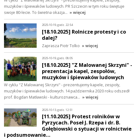
muzyków i śpiewaków ludowych. PR Szczecin w tym roku świętuje
swoje 80-lecie. To świetna okazja…
» więcej
2025-10-19, godz. 22:54
[18.10.2025] Rolnicze protesty i co
dalej?
Zaprasza Piotr Tolko
» więcej
2025-10-19, godz. 08:05
[18.10.2025] "Z Malowanej Skrzyni" -
prezentacja kapel, zespołów,
muzyków i śpiewaków ludowych
W cyklu "Z Malowanej Skrzyni" - prezentujemy kapele, zespoły,
muzyków i śpiewaków ludowych. 14 października 2020 roku odszedł
prof. Bogdan Matławski - kulturoznawca…
» więcej
2025-10-13, godz. 12:51
[11.10.2025] Protest rolników w
Pyrzycach. Poseł J. Rzepa i dr. B.
Gołębiowski o sytuacji w rolnictwie
i podsumowanie…