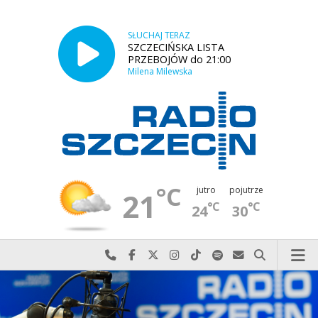
SŁUCHAJ TERAZ
SZCZECIŃSKA LISTA
PRZEBOJÓW do 21:00
Milena Milewska
°C
jutro
pojutrze
21
°C
°C
24
30
Najlepiej po prostu do nas zadzwoń
Odwiedź nas na Facebook-u
Odwiedź nas na X
Odwiedź nas na Instagram-ie
Odwiedź nas na TikTok-u
Szukaj nas na Spotify
Wyślij do nas w
Szukaj