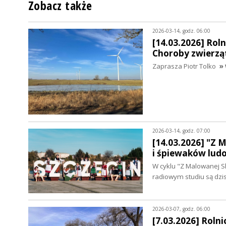
Zobacz także
2026-03-14, godz. 06:00
[14.03.2026] Rol
Choroby zwierzą
Zaprasza Piotr Tolko
» 
2026-03-14, godz. 07:00
[14.03.2026] "Z 
i śpiewaków lud
W cyklu "Z Malowanej S
radiowym studiu są dzi
2026-03-07, godz. 06:00
[7.03.2026] Rolni