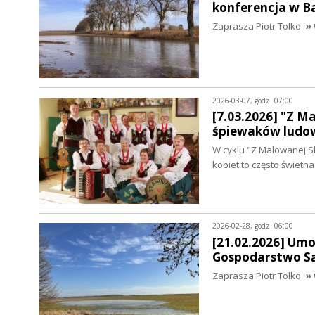
konferencja w 
Zaprasza Piotr Tolko
» 
2026-03-07, godz. 07:00
[7.03.2026] "Z M
śpiewaków ludo
W cyklu "Z Malowanej S
kobiet to często świet
2026-02-28, godz. 06:00
[21.02.2026] Um
Gospodarstwo Są
Zaprasza Piotr Tolko
» 