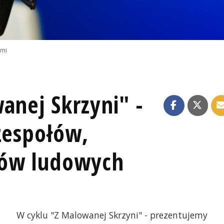
emi
anej Skrzyni" -
zespołów,
ków ludowych
W cyklu "Z Malowanej Skrzyni" - prezentujemy