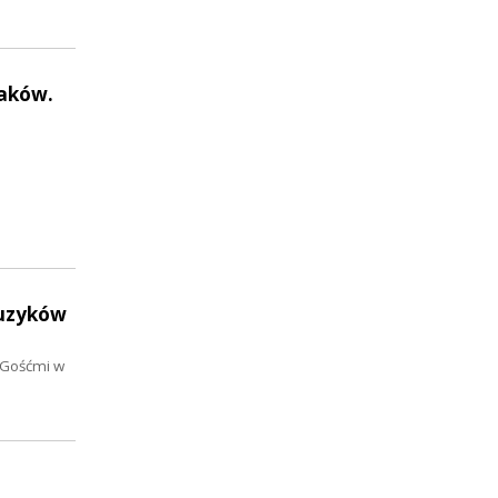
iaków.
muzyków
 Gośćmi w