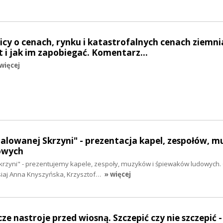
nicy o cenach, rynku i katastrofalnych cenach ziemn
t i jak im zapobiegać. Komentarz…
więcej
Malowanej Skrzyni" - prezentacja kapel, zespołów, 
owych
krzyni" - prezentujemy kapele, zespoły, muzyków i śpiewaków ludowych.
siaj Anna Knyszyńska, Krzysztof…
» więcej
cze nastroje przed wiosną. Szczepić czy nie szczepić -