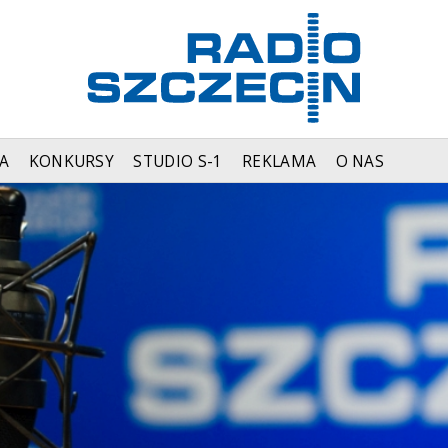
A
KONKURSY
STUDIO S-1
REKLAMA
O NAS