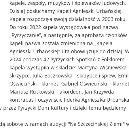
kapele, zespoły, muzyków i śpiewaków ludowych.
Dzisiaj posłuchamy Kapeli Agnieszki Urbańskiej.
Kapela rozpoczęła swoją działalność w 2003 roku.
Do roku 2022 kapela występowała pod nazwą
„Pyrzyczanie”, a następnie, za aprobatą członków
kapeli nazwa została zmieniona na „Kapela
Agnieszki Urbańskiej” i ta obowiązuje do dzisiaj. 
nieszka Urbańska
Kapela Agnieszki Urbań
2024 podczas 42 Pyrzyckich Spotkań z Folklorem
kapela wystąpiła w składzie: Martyna Wiśniewska 
skrzypce, Julia Boczkowska - skrzypce i śpiew, Emil
Oświeciński - klarnet, Gabriel Oświeciński – klarnet
Mariusz Rutkowski – akordeon, Jan Krzywda –
kontrabas i oczywiście liderka Agnieszka Urbańsk
ny przez Pyrzycki Dom Kultury i dzięki temu będziemy
dą sobotę w ramach audycji "Na Szczecińskiej Ziemi" 