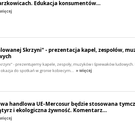
Barzkowicach. Edukacja konsumentów…
więcej
alowanej Skrzyni" - prezentacja kapel, zespołów, mu
wych
krzyni" - prezentujemy kapele, zespoły, muzyków i śpiewaków ludowych.
na okazja do spotkań w gronie kobiecym…
» więcej
owa handlowa UE-Mercosur będzie stosowana tymc
tyrz i ekologiczna żywność. Komentarz…
więcej