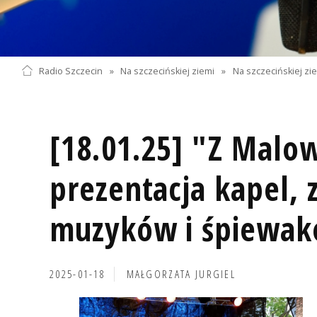
Radio Szczecin
»
Na szczecińskiej ziemi
»
Na szczecińskiej zi
[18.01.25] "Z Malow
prezentacja kapel, 
muzyków i śpiewa
2025-01-18
MAŁGORZATA JURGIEL