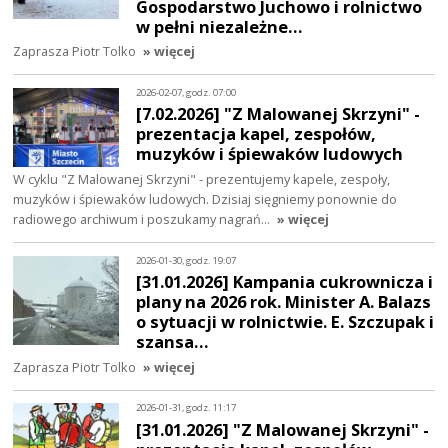
Gospodarstwo Juchowo i rolnictwo
w pełni niezależne…
Zaprasza Piotr Tolko
» więcej
2026-02-07, godz. 07:00
[7.02.2026] "Z Malowanej Skrzyni" -
prezentacja kapel, zespołów,
muzyków i śpiewaków ludowych
W cyklu "Z Malowanej Skrzyni" - prezentujemy kapele, zespoły,
muzyków i śpiewaków ludowych. Dzisiaj sięgniemy ponownie do
radiowego archiwum i poszukamy nagrań…
» więcej
2026-01-30, godz. 19:07
[31.01.2026] Kampania cukrownicza i
plany na 2026 rok. Minister A. Balazs
o sytuacji w rolnictwie. E. Szczupak i
szansa…
Zaprasza Piotr Tolko
» więcej
2026-01-31, godz. 11:17
[31.01.2026] "Z Malowanej Skrzyni" -