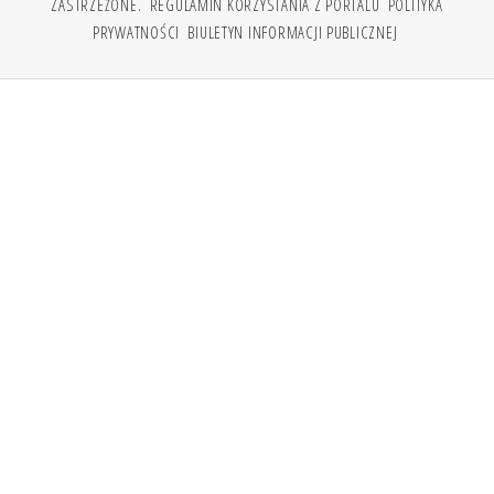
ZASTRZEŻONE.
REGULAMIN KORZYSTANIA Z PORTALU
POLITYKA
PRYWATNOŚCI
BIULETYN INFORMACJI PUBLICZNEJ