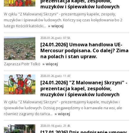
prezentacja kapel, zespołów,
muzyków i śpiewaków ludowych
W cyklu "Z Malowanej Skrzyni" - prezentujemy kapele, zespoły,
muzyków i śpiewaków ludowych. Kończy się czas kolędowania bo 2
lutego Kościół katolicki…
» więcej
2026-01-26, godz. 07:58
[24.01.2026] Umowa handlowa UE-
Mercosur podpisana. Co dalej? Zima
na polach i stan upraw.
Zaprasza Piotr Tolko
» więcej
2026-01-26, godz. 11:43
[24.01.2026] "Z Malowanej Skrzyni" -
prezentacja kapel, zespołów,
muzyków i śpiewaków ludowych
W cyklu "Z Malowanej Skrzyni" - prezentujemy kapele, muzyków i
śpiewaków ludowych. Dzisiaj pogawędzimy o karnawale na wsi, ale
również zagramy do tańca…
» więcej
2026-01-18, godz. 21:48
[17.01.2026] Dzis podpisanie umowy