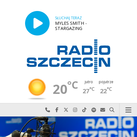
SŁUCHAJ TERAZ
MYLES SMITH -
STARGAZING
°C
jutro
pojutrze
20
°C
°C
27
22
Najlepiej po prostu do nas zadzwoń
Odwiedź nas na Facebook-u
Odwiedź nas na X
Odwiedź nas na Instagram-ie
Odwiedź nas na TikTok-u
Szukaj nas na Spotify
Wyślij do nas w
Szukaj