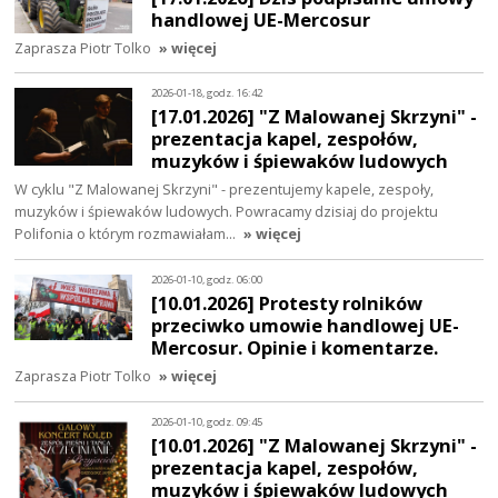
handlowej UE-Mercosur
Zaprasza Piotr Tolko
» więcej
2026-01-18, godz. 16:42
[17.01.2026] "Z Malowanej Skrzyni" -
prezentacja kapel, zespołów,
muzyków i śpiewaków ludowych
W cyklu "Z Malowanej Skrzyni" - prezentujemy kapele, zespoły,
muzyków i śpiewaków ludowych. Powracamy dzisiaj do projektu
Polifonia o którym rozmawiałam…
» więcej
2026-01-10, godz. 06:00
[10.01.2026] Protesty rolników
przeciwko umowie handlowej UE-
Mercosur. Opinie i komentarze.
Zaprasza Piotr Tolko
» więcej
2026-01-10, godz. 09:45
[10.01.2026] "Z Malowanej Skrzyni" -
prezentacja kapel, zespołów,
muzyków i śpiewaków ludowych