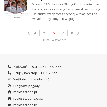
W cyklu "Z Malowanej Skrzyni" - prezentujemy
kapele, zespoły, muzyków i śpiewaków ludowych.
Ostatnimi czasy coraz częściej w miastach i na
wsiach spotykamy…
» więcej
4
5
6
7
8
631 na 64 stronach
Zadzwoń do studia: 510 777 666
Czujny non stop: 510 777 222
Wyślij do nas wiadomość
Prognoza pogody
radioszczecin.pl
radioszczecinextra.pl
radioszczecin.tv