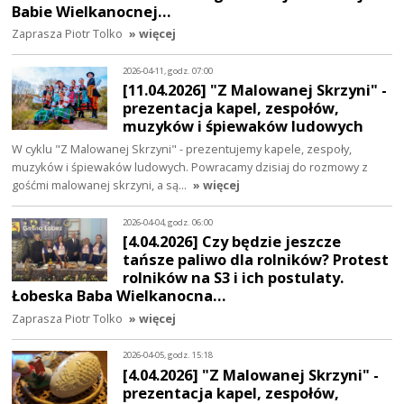
Babie Wielkanocnej…
Zaprasza Piotr Tolko
» więcej
2026-04-11, godz. 07:00
[11.04.2026] "Z Malowanej Skrzyni" -
prezentacja kapel, zespołów,
muzyków i śpiewaków ludowych
W cyklu "Z Malowanej Skrzyni" - prezentujemy kapele, zespoły,
muzyków i śpiewaków ludowych. Powracamy dzisiaj do rozmowy z
gośćmi malowanej skrzyni, a są…
» więcej
2026-04-04, godz. 06:00
[4.04.2026] Czy będzie jeszcze
tańsze paliwo dla rolników? Protest
rolników na S3 i ich postulaty.
Łobeska Baba Wielkanocna…
Zaprasza Piotr Tolko
» więcej
2026-04-05, godz. 15:18
[4.04.2026] "Z Malowanej Skrzyni" -
prezentacja kapel, zespołów,