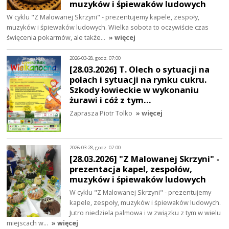
muzyków i śpiewaków ludowych
W cyklu "Z Malowanej Skrzyni" - prezentujemy kapele, zespoły,
muzyków i śpiewaków ludowych. Wielka sobota to oczywiście czas
święcenia pokarmów, ale także…
» więcej
2026-03-28, godz. 07:00
[28.03.2026] T. Olech o sytuacji na
polach i sytuacji na rynku cukru.
Szkody łowieckie w wykonaniu
żurawi i cóż z tym…
Zaprasza Piotr Tolko
» więcej
2026-03-28, godz. 07:00
[28.03.2026] "Z Malowanej Skrzyni" -
prezentacja kapel, zespołów,
muzyków i śpiewaków ludowych
W cyklu "Z Malowanej Skrzyni" - prezentujemy
kapele, zespoły, muzyków i śpiewaków ludowych.
Jutro niedziela palmowa i w związku z tym w wielu
miejscach w…
» więcej