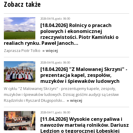
Zobacz także
2026-04-18, godz. 06:00
[18.04.2026] Rolnicy o pracach
polowych i ekonomicznej
rzeczywistości. Piotr Kamiński o
realiach rynku. Paweł Janoch…
Zaprasza Piotr Tolko
» więcej
2026-04-18, godz. 06:00
[18.04.2026] "Z Malowanej Skrzyni" -
prezentacja kapel, zespołów,
muzyków i śpiewaków ludowych
W cyklu "Z Malowanej Skrzyni" - prezentujemy kapele, zespoły,
muzyków i śpiewaków ludowych. Dzisiaj gośćmi audycji są Lesław
Rządziński i Ryszard Długopolski…
» więcej
2026-04-11, godz. 06:00
[11.04.2026] Wysokie ceny paliwa i
nawozów martwią rolników. Dariusz
Ledzion o tegorocznej Łobeskiej