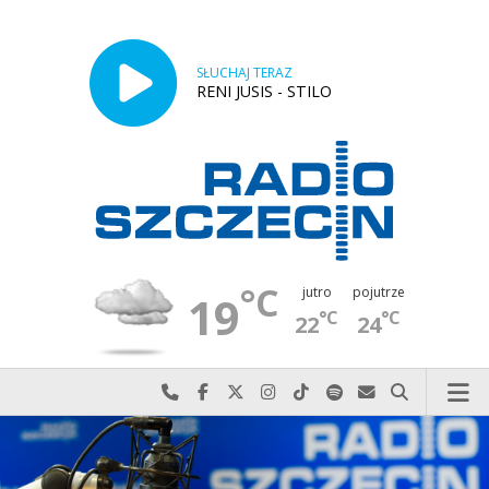
SŁUCHAJ TERAZ
RENI JUSIS - STILO
°C
jutro
pojutrze
19
°C
°C
22
24
Najlepiej po prostu do nas zadzwoń
Odwiedź nas na Facebook-u
Odwiedź nas na X
Odwiedź nas na Instagram-ie
Odwiedź nas na TikTok-u
Szukaj nas na Spotify
Wyślij do nas w
Szukaj