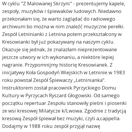
W cyklu "Z Malowanej Skrzyni" - prezentujemy kapele,
zespoły, muzyków i śpiewaków ludowych. Niedawno
przekonałam się, że warto zaglądać do radiowego
archiwum bo można w nim znaleźć muzyczne perełki.
Zespół Letninianki z Letnina potem przekształcony w
Kresowianki był już pokazywany na naszym cyklu.
Okazuje się jednak, że znalazłam nieprezentowane
jeszcze utwory w ich wykonaniu, a niektóre lepiej
nagranie. Przypomnijmy historię Kresowianek. Z
inicjatywy Koła Gospodyń Wiejskich w Letninie w 1983
roku powstał Zespół Śpiewaczy „Letninianka”.
Instruktorem został pracownik Pyrzyckiego Domu
Kultury w Pyrzycach Ryszard Głogowski. Od samego
początku repertuar Zespołu stanowiły pieśni i piosenki
ze wsi kresowej Milatycze k/Lwowa. Zgodnie z tradycją
kresową Zespół śpiewał bez muzyki, czyli a,cappella.
Dodajmy w 1988 roku zespół przyjął nazwę