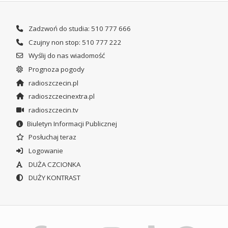
Zadzwoń do studia: 510 777 666
Czujny non stop: 510 777 222
Wyślij do nas wiadomość
Prognoza pogody
radioszczecin.pl
radioszczecinextra.pl
radioszczecin.tv
Biuletyn Informacji Publicznej
Posłuchaj teraz
Logowanie
DUŻA CZCIONKA
DUŻY KONTRAST