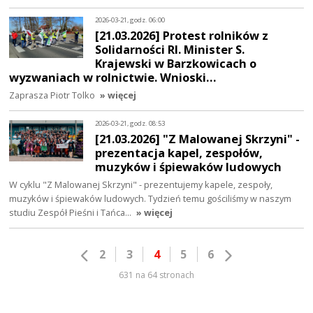
2026-03-21, godz. 06:00
[21.03.2026] Protest rolników z
Solidarności RI. Minister S.
Krajewski w Barzkowicach o
wyzwaniach w rolnictwie. Wnioski…
Zaprasza Piotr Tolko
» więcej
2026-03-21, godz. 08:53
[21.03.2026] "Z Malowanej Skrzyni" -
prezentacja kapel, zespołów,
muzyków i śpiewaków ludowych
W cyklu "Z Malowanej Skrzyni" - prezentujemy kapele, zespoły,
muzyków i śpiewaków ludowych. Tydzień temu gościliśmy w naszym
studiu Zespół Pieśni i Tańca…
» więcej
2
3
4
5
6
631 na 64 stronach