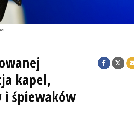
emi
lowanej
cja kapel,
 i śpiewaków