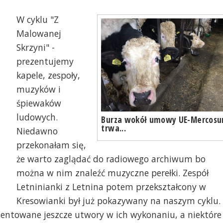
W cyklu "Z
Malowanej
Skrzyni" -
prezentujemy
kapele, zespoły,
muzyków i
śpiewaków
ludowych.
Burza wokół umowy UE-Mercosu
trwa...
Niedawno
przekonałam się,
że warto zaglądać do radiowego archiwum bo
można w nim znaleźć muzyczne perełki. Zespół
Letninianki z Letnina potem przekształcony w
Kresowianki był już pokazywany na naszym cyklu.
zentowane jeszcze utwory w ich wykonaniu, a niektóre