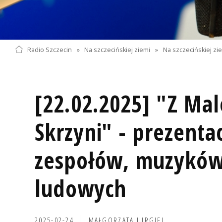
Radio Szczecin
»
Na szczecińskiej ziemi
»
Na szczecińskiej zi
[22.02.2025] "Z Ma
Skrzyni" - prezenta
zespołów, muzyków
ludowych
2025-02-24
MAŁGORZATA JURGIEL