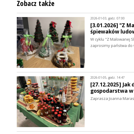
Zobacz także
2026-01-03, godz. 07:00
[3.01.2026] "Z M
śpiewaków ludo
W cyklu "Z Malowanej S
zaprosimy państwa do w
2026-01-05, godz. 14:47
[27.12.2025] Jak
gospodarstwa w Ż
Zaprasza Joanna Mara