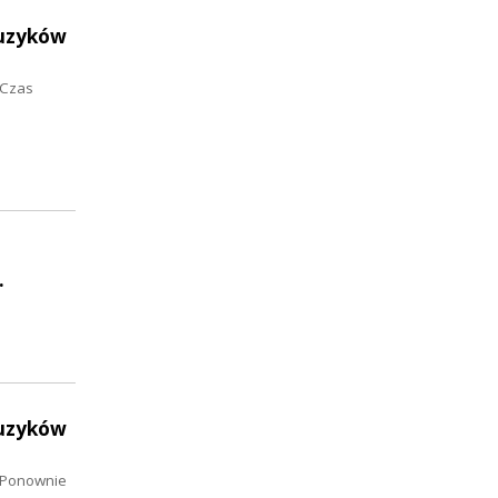
muzyków
 Czas
…
muzyków
. Ponownie