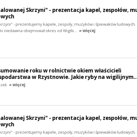
Malowanej Skrzyni" - prezentacja kapel, zespołów, 
owych
krzyni" - prezentujemy kapele, zespoły, muzyków i śpiewaków ludowych.
do niedawna obejmował okres od Wigilii…
» więcej
sumowanie roku w rolnictwie okiem właścicieli
spodarstwa w Rzystnowie. Jakie ryby na wigilijnym
szek
» więcej
Malowanej Skrzyni" - prezentacja kapel, zespołów, 
owych
krzyni" - prezentujemy kapele, zespoły, muzyków i śpiewaków ludowych