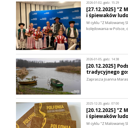
2026-01-02, godz. 15:29
[27.12.2025] "Z 
i śpiewaków lud
W cyklu "Z Malowanej S
kolędowania w Polsce, 
2026-01-05, godz. 14:38
[20.12.2025] Pod
tradycyjnego go
Zaprasza Joanna Mara
2025-12-20, godz. 07:00
[20.12.2025] "Z 
i śpiewaków lud
W cyklu "Z Malowanej S