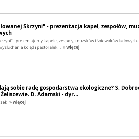
alowanej Skrzyni" - prezentacja kapel, zespołów, mu
wych
krzyni" - prezentujemy kapele, zespoły, muzyków i śpiewaków ludowych. 
ysłuchania kolęd i pastorałek…
» więcej
 dają sobie radę gospodarstwa ekologiczne? S. Dobrod
eliszewie. D. Adamski - dyr…
szek
» więcej