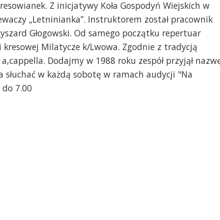
Kresowianek. Z inicjatywy Koła Gospodyń Wiejskich w
ewaczy „Letninianka”. Instruktorem został pracownik
Ryszard Głogowski. Od samego początku repertuar
si kresowej Milatycze k/Lwowa. Zgodnie z tradycją
i a,cappella. Dodajmy w 1988 roku zespół przyjął nazw
a słuchać w każdą sobotę w ramach audycji "Na
 do 7.00