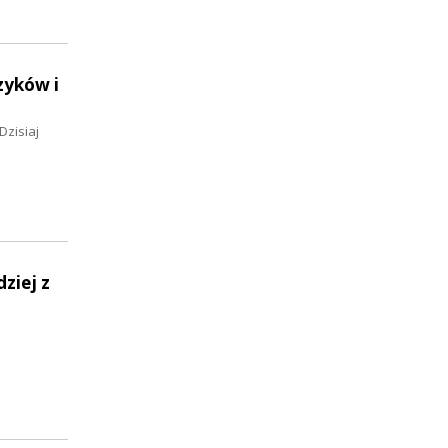
zyków i
Dzisiaj
ziej z