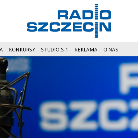
A
KONKURSY
STUDIO S-1
REKLAMA
O NAS