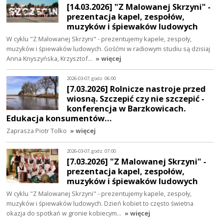
[14.03.2026] "Z Malowanej Skrzyni" -
prezentacja kapel, zespołów,
muzyków i śpiewaków ludowych
W cyklu "Z Malowanej Skrzyni" - prezentujemy kapele, zespoły,
muzyków i śpiewaków ludowych. Gośćmi w radiowym studiu są dzisiaj
Anna Knyszyńska, Krzysztof…
» więcej
2026-03-07, godz. 06:00
[7.03.2026] Rolnicze nastroje przed
wiosną. Szczepić czy nie szczepić -
konferencja w Barzkowicach.
Edukacja konsumentów…
Zaprasza Piotr Tolko
» więcej
2026-03-07, godz. 07:00
[7.03.2026] "Z Malowanej Skrzyni" -
prezentacja kapel, zespołów,
muzyków i śpiewaków ludowych
W cyklu "Z Malowanej Skrzyni" - prezentujemy kapele, zespoły,
muzyków i śpiewaków ludowych. Dzień kobiet to często świetna
okazja do spotkań w gronie kobiecym…
» więcej