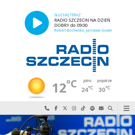
SŁUCHAJ TERAZ
RADIO SZCZECIN NA DZIEŃ
DOBRY do 09:00
Robert Bochenko, Jarosław Gowin
°C
jutro
pojutrze
12
°C
°C
24
30
Najlepiej po prostu do nas zadzwoń
Odwiedź nas na Facebook-u
Odwiedź nas na X
Odwiedź nas na Instagram-ie
Odwiedź nas na TikTok-u
Szukaj nas na Spotify
Wyślij do nas w
Szukaj