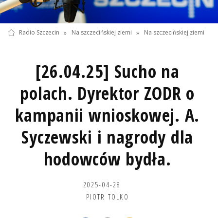
Radio Szczecin
»
Na szczecińskiej ziemi
»
Na szczecińskiej ziemi
[26.04.25] Sucho na
polach. Dyrektor ZODR o
kampanii wnioskowej. A.
Syczewski i nagrody dla
hodowców bydła.
2025-04-28
PIOTR TOLKO