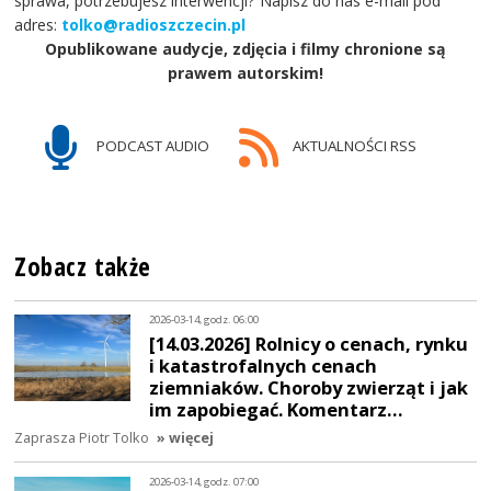
sprawa, potrzebujesz interwencji? Napisz do nas e-mail pod
adres:
tolko@radioszczecin.pl
Opublikowane audycje, zdjęcia i filmy chronione są
prawem autorskim!
PODCAST AUDIO
AKTUALNOŚCI RSS
Zobacz także
2026-03-14, godz. 06:00
[14.03.2026] Rolnicy o cenach, rynku
i katastrofalnych cenach
ziemniaków. Choroby zwierząt i jak
im zapobiegać. Komentarz…
Zaprasza Piotr Tolko
» więcej
2026-03-14, godz. 07:00