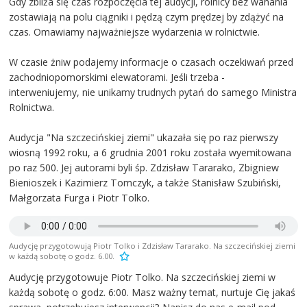
Gdy zbliża się czas rozpoczęcia tej audycji, rolnicy bez wahania
zostawiają na polu ciągniki i pędzą czym prędzej by zdążyć na
czas. Omawiamy najważniejsze wydarzenia w rolnictwie.
W czasie żniw podajemy informacje o czasach oczekiwań przed
zachodniopomorskimi elewatorami. Jeśli trzeba -
interweniujemy, nie unikamy trudnych pytań do samego Ministra
Rolnictwa.
Audycja "Na szczecińskiej ziemi" ukazała się po raz pierwszy
wiosną 1992 roku, a 6 grudnia 2001 roku została wyemitowana
po raz 500. Jej autorami byli śp. Zdzisław Tararako, Zbigniew
Bienioszek i Kazimierz Tomczyk, a także Stanisław Szubiński,
Małgorzata Furga i Piotr Tolko.
Audycję przygotowują Piotr Tolko i Zdzisław Tararako. Na szczecińskiej ziemi
w każdą sobotę o godz. 6.00.
Audycję przygotowuje Piotr Tolko. Na szczecińskiej ziemi w
każdą sobotę o godz. 6:00. Masz ważny temat, nurtuje Cię jakaś