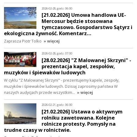
2026-02-28, godz. 06:00
[21.02.2026] Umowa handlowa UE-
Mercosur będzie stosowana
tymczasowo. Gospodarstwo Sątyrz i
ekologiczna żywność. Komentarz…
Zaprasza Piotr Tolko
» więcej
2026-02-28, godz. 07:00
[28.02.2026] "Z Malowanej Skrzyni" -
prezentacja kapel, zespołów,
muzyków i śpiewaków ludowych
W cyklu "Z Malowanej Skrzyni" - prezentujemy kapele, zespoły,
muzyków i śpiewaków ludowych. Dzisiaj zaprosimy państwa W
naszych audycjach przede wszystkim…
» więcej
2026-02-21, godz. 06:00
[21.02.2026] Ustawa o aktywnym
rolniku zawetowana. Kolejne
rolnicze protesty. Pomysły na
trudne czasy w rolnictwie.