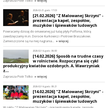
Zaprasza Piotr Tolko
» więcej
2026-02-21, godz. 17:03
[21.02.2026] "Z Malowanej Skrzyni" -
prezentacja kapel, zespołów,
muzyków i śpiewaków ludowych
Powracamy dzisiaj do omawianej już tutaj płyty Polfonia, którą
zawdzięczamy m.in. Dorocie Kurkowicz i Piotrowi Braszakowi.
Zamieszczone są na niej nagrania…
» więcej
2026-02-14, godz. 06:00
[14.02.2026] Sposób na trudne czasy
w rolnictwie. Rozpoczyna się cykl
produkcyjny kwiatów ozdobnych. A. Wawrzyniak
z…
Zaprasza Piotr Tolko
» więcej
2026-02-14, godz. 08:21
[14.02.2026] "Z Malowanej Skrzyni" -
prezentacja kapel, zespołów,
muzyków i śpiewaków ludowych
W cyklu "Z Malowanej Skrzyni" - prezentujemy kapele, zespoły,