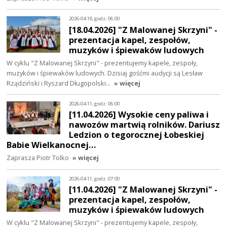
2026-04-18, godz. 06:00
[18.04.2026] "Z Malowanej Skrzyni" -
prezentacja kapel, zespołów,
muzyków i śpiewaków ludowych
W cyklu "Z Malowanej Skrzyni" - prezentujemy kapele, zespoły,
muzyków i śpiewaków ludowych. Dzisiaj gośćmi audycji są Lesław
Rządziński i Ryszard Długopolski…
» więcej
2026-04-11, godz. 06:00
[11.04.2026] Wysokie ceny paliwa i
nawozów martwią rolników. Dariusz
Ledzion o tegorocznej Łobeskiej
Babie Wielkanocnej…
Zaprasza Piotr Tolko
» więcej
2026-04-11, godz. 07:00
[11.04.2026] "Z Malowanej Skrzyni" -
prezentacja kapel, zespołów,
muzyków i śpiewaków ludowych
W cyklu "Z Malowanej Skrzyni" - prezentujemy kapele, zespoły,