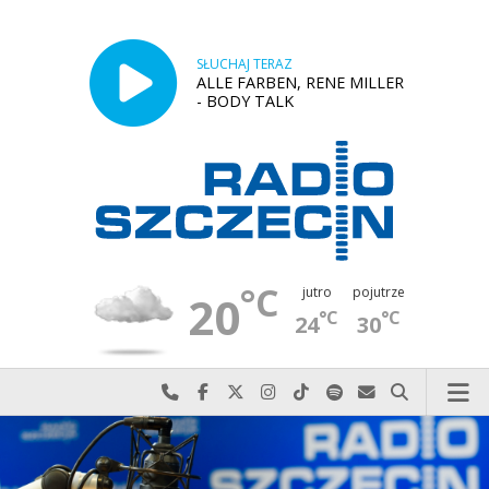
SŁUCHAJ TERAZ
ALLE FARBEN, RENE MILLER
- BODY TALK
°C
jutro
pojutrze
20
°C
°C
24
30
Najlepiej po prostu do nas zadzwoń
Odwiedź nas na Facebook-u
Odwiedź nas na X
Odwiedź nas na Instagram-ie
Odwiedź nas na TikTok-u
Szukaj nas na Spotify
Wyślij do nas w
Szukaj