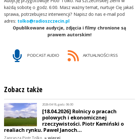
Audycję przygotowuje Piotr Tolko. Na szczecińskiej ziemi w
każdą sobotę o godz. 6:00. Masz ważny temat, nurtuje Cię jakaś
sprawa, potrzebujesz interwencji? Napisz do nas e-mail pod
adres:
tolko@radioszczecin.pl
Opublikowane audycje, zdjęcia i filmy chronione są
prawem autorskim!
PODCAST AUDIO
AKTUALNOŚCI RSS
Zobacz także
2026-04-18, godz. 06:00
[18.04.2026] Rolnicy o pracach
polowych i ekonomicznej
rzeczywistości. Piotr Kamiński o
realiach rynku. Paweł Janoch…
Zaprasza Piotr Tolko
» więcej