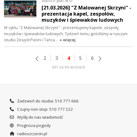
2026-03-21, godz. 08:53
[21.03.2026] "Z Malowanej Skrzyni" -
prezentacja kapel, zespołów,
muzyków i śpiewaków ludowych
W cyklu "Z Malowanej Skrzyni" - prezentujemy kapele, zespoły,
muzyków i śpiewaków ludowych. Tydzień temu gościliśmy w naszym
studiu Zespół Pieśni i Tańca…
» więcej
2
3
4
5
6
631 na 64 stronach
Zadzwoń do studia: 510 777 666
Czujny non stop: 510 777 222
Wyślij do nas wiadomość
Prognoza pogody
radioszczecin.pl