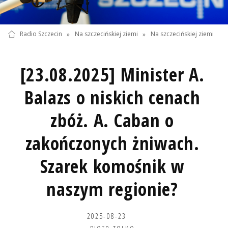
Radio Szczecin
»
Na szczecińskiej ziemi
»
Na szczecińskiej ziemi
[23.08.2025] Minister A.
Balazs o niskich cenach
zbóż. A. Caban o
zakończonych żniwach.
Szarek komośnik w
naszym regionie?
2025-08-23