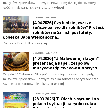
muzyków i śpiewaków ludowych. Powracamy dzisiaj do rozmowy z
gośćmi malowanej skrzyni, a są…
» więcej
2026-04-04, godz. 06:00
[4.04.2026] Czy będzie jeszcze
tańsze paliwo dla rolników? Protest
rolników na S3 i ich postulaty.
Łobeska Baba Wielkanocna…
Zaprasza Piotr Tolko
» więcej
2026-04-05, godz. 15:18
[4.04.2026] "Z Malowanej Skrzyni" -
prezentacja kapel, zespołów,
muzyków i śpiewaków ludowych
W cyklu "Z Malowanej Skrzyni" - prezentujemy kapele, zespoły,
muzyków i śpiewaków ludowych. Wielka sobota to oczywiście czas
święcenia pokarmów, ale także…
» więcej
2026-03-28, godz. 07:00
[28.03.2026] T. Olech o sytuacji na
polach i sytuacji na rynku cukru.