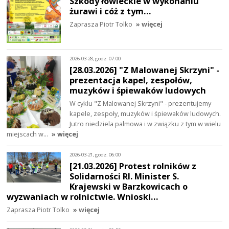
Szkody łowieckie w wykonaniu
żurawi i cóż z tym…
Zaprasza Piotr Tolko
» więcej
2026-03-28, godz. 07:00
[28.03.2026] "Z Malowanej Skrzyni" -
prezentacja kapel, zespołów,
muzyków i śpiewaków ludowych
W cyklu "Z Malowanej Skrzyni" - prezentujemy
kapele, zespoły, muzyków i śpiewaków ludowych.
Jutro niedziela palmowa i w związku z tym w wielu
miejscach w…
» więcej
2026-03-21, godz. 06:00
[21.03.2026] Protest rolników z
Solidarności RI. Minister S.
Krajewski w Barzkowicach o
wyzwaniach w rolnictwie. Wnioski…
Zaprasza Piotr Tolko
» więcej