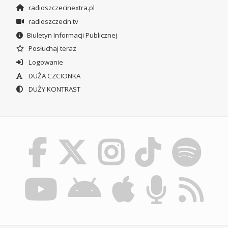
radioszczecinextra.pl
radioszczecin.tv
Biuletyn Informacji Publicznej
Posłuchaj teraz
Logowanie
DUŻA CZCIONKA
DUŻY KONTRAST