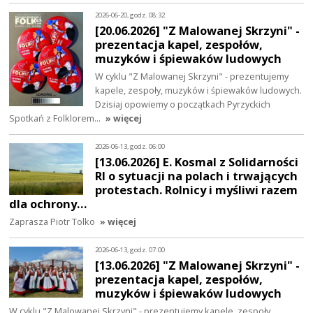
2026-06-20, godz. 08:32
[20.06.2026] "Z Malowanej Skrzyni" -
prezentacja kapel, zespołów,
muzyków i śpiewaków ludowych
W cyklu "Z Malowanej Skrzyni" - prezentujemy
kapele, zespoły, muzyków i śpiewaków ludowych.
Dzisiaj opowiemy o początkach Pyrzyckich
Spotkań z Folklorem…
» więcej
2026-06-13, godz. 06:00
[13.06.2026] E. Kosmal z Solidarności
RI o sytuacji na polach i trwających
protestach. Rolnicy i myśliwi razem
dla ochrony…
Zaprasza Piotr Tolko
» więcej
2026-06-13, godz. 07:00
[13.06.2026] "Z Malowanej Skrzyni" -
prezentacja kapel, zespołów,
muzyków i śpiewaków ludowych
W cyklu "Z Malowanej Skrzyni" - prezentujemy kapele, zespoły,