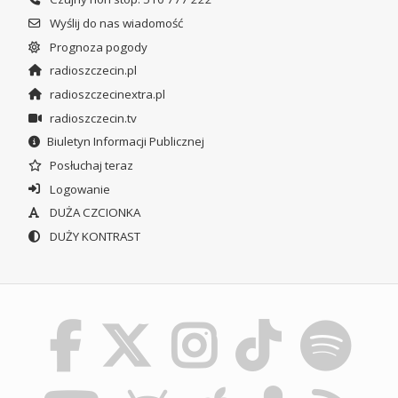
Wyślij do nas wiadomość
Prognoza pogody
radioszczecin.pl
radioszczecinextra.pl
radioszczecin.tv
Biuletyn Informacji Publicznej
Posłuchaj teraz
Logowanie
DUŻA CZCIONKA
DUŻY KONTRAST