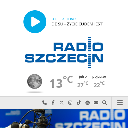
SŁUCHAJ TERAZ
DE SU - ŻYCIE CUDEM JEST
°C
jutro
pojutrze
13
°C
°C
27
22
Najlepiej po prostu do nas zadzwoń
Odwiedź nas na Facebook-u
Odwiedź nas na X
Odwiedź nas na Instagram-ie
Odwiedź nas na TikTok-u
Szukaj nas na Spotify
Wyślij do nas w
Szukaj