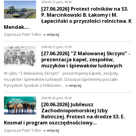
2026-06-27, godz. 06:00
[27.06.2026] Protest rolników na S3.
P. Marcinkowski B. Łakomy i M.
Łapeciński o przyszłości rolnictwa. K
Mendak…
Zaprasza Piotr Tolko
» więcej
2026-06-27, godz. 07:00
[27.06.2026] "Z Malowanej Skrzyni" -
prezentacja kapel, zespołów,
muzyków i śpiewaków ludowych
W cyklu "Z Malowanej Skrzyni" - prezentujemy kapele, zespoły,
muzyków i śpiewaków ludowych. Dzisiaj przypomnimy początki
Pyrzyckich Spotkań z Folklorem…
» więcej
2026-06-20, godz. 06:00
[20.06.2026] Jubileusz
Zachodniopomorskiej Izby
Rolniczej. Protest na drodze S3. E.
Kosmal i program oszczędnościowy…
Zaprasza Piotr Tolko
» więcej