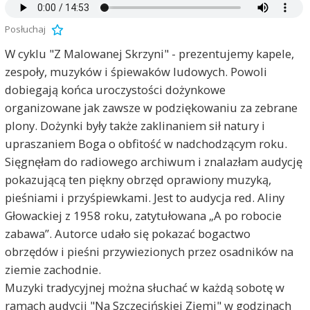
Posłuchaj
W cyklu "Z Malowanej Skrzyni" - prezentujemy kapele,
zespoły, muzyków i śpiewaków ludowych. Powoli
dobiegają końca uroczystości dożynkowe
organizowane jak zawsze w podziękowaniu za zebrane
plony. Dożynki były także zaklinaniem sił natury i
upraszaniem Boga o obfitość w nadchodzącym roku.
Sięgnęłam do radiowego archiwum i znalazłam audycję
pokazującą ten piękny obrzęd oprawiony muzyką,
pieśniami i przyśpiewkami. Jest to audycja red. Aliny
Głowackiej z 1958 roku, zatytułowana „A po robocie
zabawa”. Autorce udało się pokazać bogactwo
obrzędów i pieśni przywiezionych przez osadników na
ziemie zachodnie.
Muzyki tradycyjnej można słuchać w każdą sobotę w
ramach audycji "Na Szczecińskiej Ziemi" w godzinach