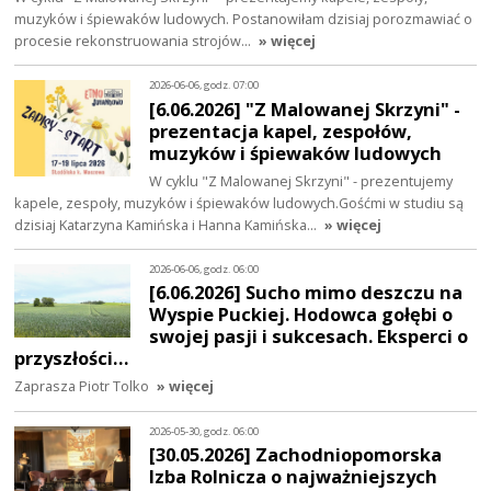
muzyków i śpiewaków ludowych. Postanowiłam dzisiaj porozmawiać o
procesie rekonstruowania strojów…
» więcej
2026-06-06, godz. 07:00
[6.06.2026] "Z Malowanej Skrzyni" -
prezentacja kapel, zespołów,
muzyków i śpiewaków ludowych
W cyklu "Z Malowanej Skrzyni" - prezentujemy
kapele, zespoły, muzyków i śpiewaków ludowych.Gośćmi w studiu są
dzisiaj Katarzyna Kamińska i Hanna Kamińska…
» więcej
2026-06-06, godz. 06:00
[6.06.2026] Sucho mimo deszczu na
Wyspie Puckiej. Hodowca gołębi o
swojej pasji i sukcesach. Eksperci o
przyszłości…
Zaprasza Piotr Tolko
» więcej
2026-05-30, godz. 06:00
[30.05.2026] Zachodniopomorska
Izba Rolnicza o najważniejszych