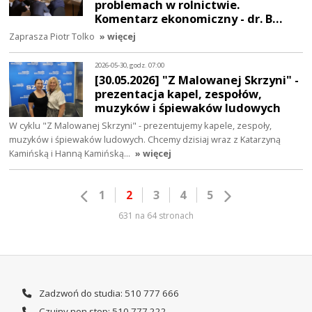
problemach w rolnictwie.
Komentarz ekonomiczny - dr. B…
Zaprasza Piotr Tolko
» więcej
2026-05-30, godz. 07:00
[30.05.2026] "Z Malowanej Skrzyni" -
prezentacja kapel, zespołów,
muzyków i śpiewaków ludowych
W cyklu "Z Malowanej Skrzyni" - prezentujemy kapele, zespoły,
muzyków i śpiewaków ludowych. Chcemy dzisiaj wraz z Katarzyną
Kamińską i Hanną Kamińską…
» więcej
1
2
3
4
5
631 na 64 stronach
Zadzwoń do studia: 510 777 666
Czujny non stop: 510 777 222