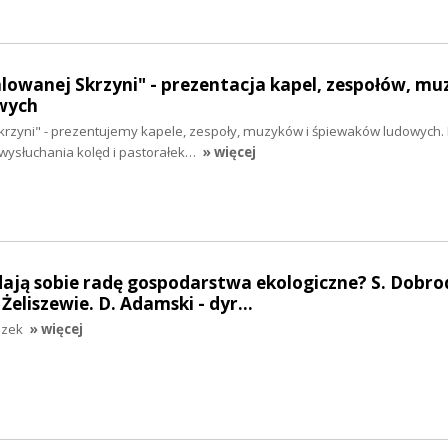
alowanej Skrzyni" - prezentacja kapel, zespołów, mu
wych
krzyni" - prezentujemy kapele, zespoły, muzyków i śpiewaków ludowych. 
ysłuchania kolęd i pastorałek…
» więcej
 dają sobie radę gospodarstwa ekologiczne? S. Dobrod
eliszewie. D. Adamski - dyr…
szek
» więcej