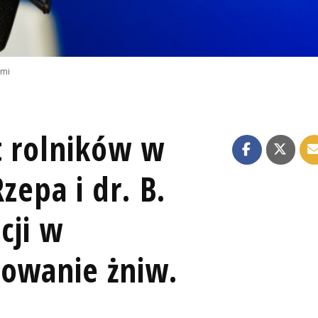
emi
t rolników w
Rzepa i dr. B.
cji w
mowanie żniw.