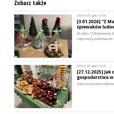
Zobacz także
2026-01-03, godz. 07:00
[3.01.2026] "Z M
śpiewaków ludo
W cyklu "Z Malowanej S
zaprosimy państwa do w
2026-01-05, godz. 14:47
[27.12.2025] Jak
gospodarstwa w Ż
Zaprasza Joanna Mara