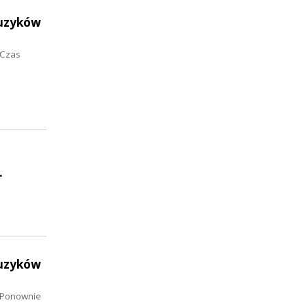
muzyków
 Czas
…
muzyków
. Ponownie