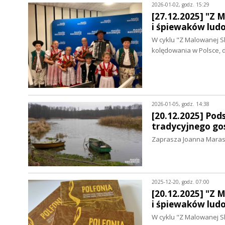
2026-01-02, godz. 15:29
[27.12.2025] "Z 
i śpiewaków lud
W cyklu "Z Malowanej S
kolędowania w Polsce, 
2026-01-05, godz. 14:38
[20.12.2025] Pod
tradycyjnego go
Zaprasza Joanna Mara
2025-12-20, godz. 07:00
[20.12.2025] "Z 
i śpiewaków lud
W cyklu "Z Malowanej S