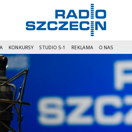
A
KONKURSY
STUDIO S-1
REKLAMA
O NAS