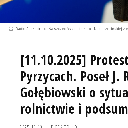
Radio Szczecin
»
Na szczecińskiej ziemi
»
Na szczecińskiej zi
[11.10.2025] Protes
Pyrzycach. Poseł J. 
Gołębiowski o sytua
rolnictwie i podsu
2025-10-13
PIOTR TOLKO