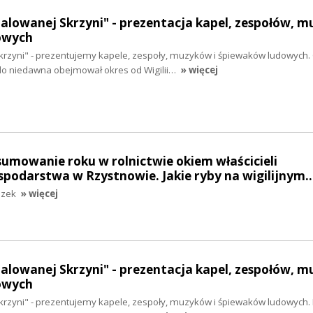
Malowanej Skrzyni" - prezentacja kapel, zespołów, 
owych
krzyni" - prezentujemy kapele, zespoły, muzyków i śpiewaków ludowych.
do niedawna obejmował okres od Wigilii…
» więcej
sumowanie roku w rolnictwie okiem właścicieli
spodarstwa w Rzystnowie. Jakie ryby na wigilijnym
szek
» więcej
Malowanej Skrzyni" - prezentacja kapel, zespołów, 
owych
krzyni" - prezentujemy kapele, zespoły, muzyków i śpiewaków ludowych