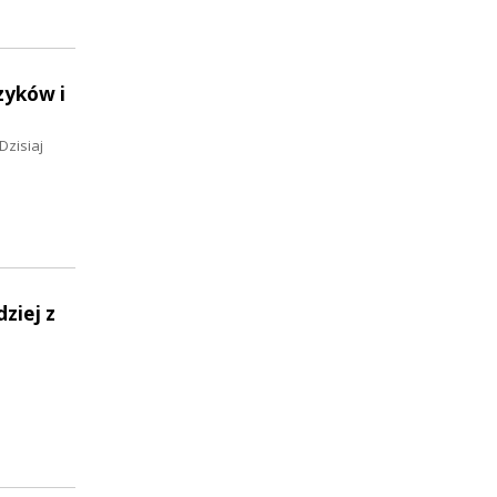
zyków i
Dzisiaj
ziej z