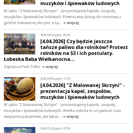
muzyków i śpiewaków ludowych
W cyklu "Z Malowanej Skrzyni" - prezentujemy kapele, zespoły,
muzyków i śpiewaków ludowych. Powracamy dzisiaj do rozmowy z
gośćmi malowanej skrzyni, a są…
» więcej
2026-04-04, godz. 06:00
[4.04.2026] Czy będzie jeszcze
tańsze paliwo dla rolników? Protest
rolników na S3 i ich postulaty.
Łobeska Baba Wielkanocna…
Zaprasza Piotr Tolko
» więcej
2026-04-05, godz. 15:18
[4.04.2026] "Z Malowanej Skrzyni" -
prezentacja kapel, zespołów,
muzyków i śpiewaków ludowych
W cyklu "Z Malowanej Skrzyni" - prezentujemy kapele, zespoły,
muzyków i śpiewaków ludowych. Wielka sobota to oczywiście czas
święcenia pokarmów, ale także…
» więcej
2026-03-28, godz. 07:00