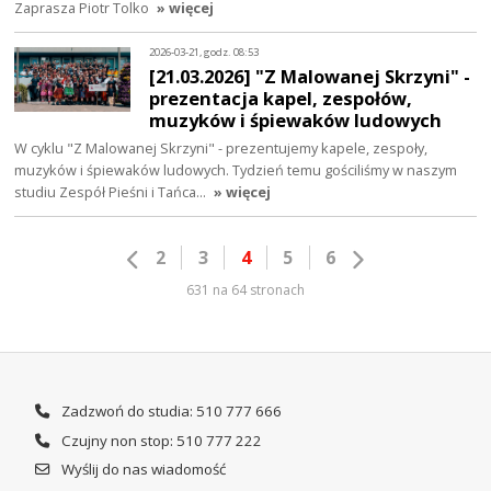
Zaprasza Piotr Tolko
» więcej
2026-03-21, godz. 08:53
[21.03.2026] "Z Malowanej Skrzyni" -
prezentacja kapel, zespołów,
muzyków i śpiewaków ludowych
W cyklu "Z Malowanej Skrzyni" - prezentujemy kapele, zespoły,
muzyków i śpiewaków ludowych. Tydzień temu gościliśmy w naszym
studiu Zespół Pieśni i Tańca…
» więcej
2
3
4
5
6
631 na 64 stronach
Zadzwoń do studia: 510 777 666
Czujny non stop: 510 777 222
Wyślij do nas wiadomość