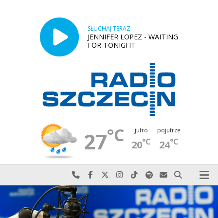
SŁUCHAJ TERAZ
JENNIFER LOPEZ - WAITING
FOR TONIGHT
°C
jutro
pojutrze
27
°C
°C
20
24
Najlepiej po prostu do nas zadzwoń
Odwiedź nas na Facebook-u
Odwiedź nas na X
Odwiedź nas na Instagram-ie
Odwiedź nas na TikTok-u
Szukaj nas na Spotify
Wyślij do nas w
Szukaj