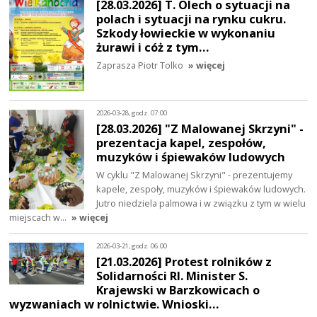
[28.03.2026] T. Olech o sytuacji na
polach i sytuacji na rynku cukru.
Szkody łowieckie w wykonaniu
żurawi i cóż z tym…
Zaprasza Piotr Tolko
» więcej
2026-03-28, godz. 07:00
[28.03.2026] "Z Malowanej Skrzyni" -
prezentacja kapel, zespołów,
muzyków i śpiewaków ludowych
W cyklu "Z Malowanej Skrzyni" - prezentujemy
kapele, zespoły, muzyków i śpiewaków ludowych.
Jutro niedziela palmowa i w związku z tym w wielu
miejscach w…
» więcej
2026-03-21, godz. 06:00
[21.03.2026] Protest rolników z
Solidarności RI. Minister S.
Krajewski w Barzkowicach o
wyzwaniach w rolnictwie. Wnioski…