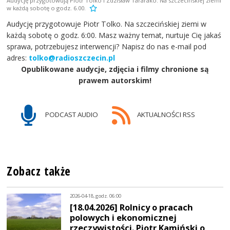
Audycję przygotowują Piotr Tolko i Zdzisław Tararako. Na szczecińskiej ziemi
w każdą sobotę o godz. 6.00.
Audycję przygotowuje Piotr Tolko. Na szczecińskiej ziemi w
każdą sobotę o godz. 6:00. Masz ważny temat, nurtuje Cię jakaś
sprawa, potrzebujesz interwencji? Napisz do nas e-mail pod
adres:
tolko@radioszczecin.pl
Opublikowane audycje, zdjęcia i filmy chronione są
prawem autorskim!
PODCAST AUDIO
AKTUALNOŚCI RSS
Zobacz także
2026-04-18, godz. 06:00
[18.04.2026] Rolnicy o pracach
polowych i ekonomicznej
rzeczywistości. Piotr Kamiński o