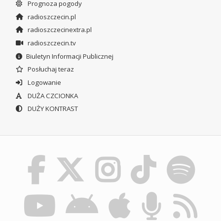
Prognoza pogody
radioszczecin.pl
radioszczecinextra.pl
radioszczecin.tv
Biuletyn Informacji Publicznej
Posłuchaj teraz
Logowanie
DUŻA CZCIONKA
DUŻY KONTRAST