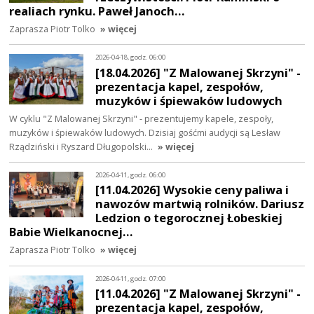
realiach rynku. Paweł Janoch…
Zaprasza Piotr Tolko
» więcej
2026-04-18, godz. 06:00
[18.04.2026] "Z Malowanej Skrzyni" -
prezentacja kapel, zespołów,
muzyków i śpiewaków ludowych
W cyklu "Z Malowanej Skrzyni" - prezentujemy kapele, zespoły,
muzyków i śpiewaków ludowych. Dzisiaj gośćmi audycji są Lesław
Rządziński i Ryszard Długopolski…
» więcej
2026-04-11, godz. 06:00
[11.04.2026] Wysokie ceny paliwa i
nawozów martwią rolników. Dariusz
Ledzion o tegorocznej Łobeskiej
Babie Wielkanocnej…
Zaprasza Piotr Tolko
» więcej
2026-04-11, godz. 07:00
[11.04.2026] "Z Malowanej Skrzyni" -
prezentacja kapel, zespołów,