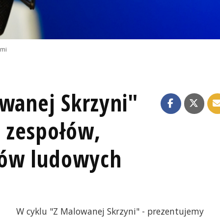
emi
owanej Skrzyni"
, zespołów,
ków ludowych
W cyklu "Z Malowanej Skrzyni" - prezentujemy