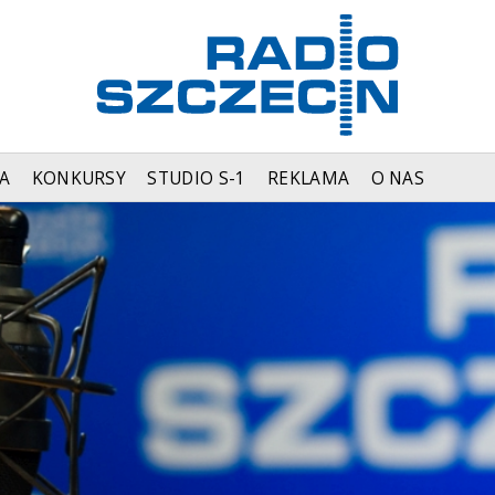
A
KONKURSY
STUDIO S-1
REKLAMA
O NAS