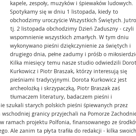
kapele, zespoły, muzyków i śpiewaków ludowych.
Spotykamy się w dniu 1 listopada, kiedy to
obchodzimy uroczyście Wszystkich Świętych. Jutr
tj. 2 listopada obchodzimy Dzień Zaduszny - czyli
wspomnienie wszystkich zmarłych. W tym dniu
wykonywano pieśni dziękczynienie za świętych i
drugiego dnia, pełne zadumy i próśb o miłosierdzi
Kilka miesięcy temu nasze studio odwiedzili Doro
Kurkowicz i Piotr Braszak, którzy interesują się
pieśniami tradycyjnymi. Dorota Kurkowicz jest
archeolożką i skrzypaczką, Piotr Braszak zaś
tłumaczem literatury, badaczem pieśni i
e szukali starych polskich pieśni śpiewanych przez
 wschodniej granicy przyjechali na Pomorze Zachodnie
 w ramach projektu Polfonia, finansowanego ze środk
. Ale zanim ta płyta trafiła do redakcji - kilka swoic