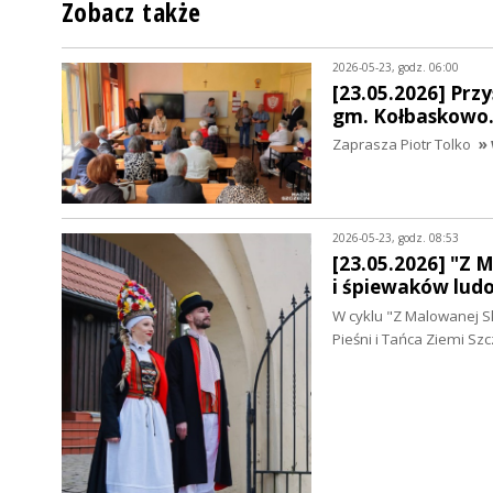
Zobacz także
2026-05-23, godz. 06:00
[23.05.2026] Prz
gm. Kołbaskowo. 
Zaprasza Piotr Tolko
» 
2026-05-23, godz. 08:53
[23.05.2026] "Z 
i śpiewaków lud
W cyklu "Z Malowanej S
Pieśni i Tańca Ziemi Sz