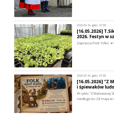
2026-05-16, godz. 07:00
[16.05.2026] T.Si
2026. Festyn w s
Zaprasza Piotr Tolko
» 
2026-05-16, godz. 07:00
[16.05.2026] "Z 
i śpiewaków lud
W cyklu "Z Malowanej S
niedługo bo 28 maja w w