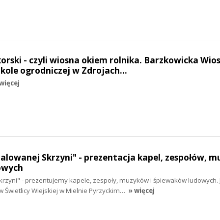
korski - czyli wiosna okiem rolnika. Barzkowicka Wio
zkole ogrodniczej w Zdrojach…
więcej
Malowanej Skrzyni" - prezentacja kapel, zespołów, 
owych
krzyni" - prezentujemy kapele, zespoły, muzyków i śpiewaków ludowych. 
 Świetlicy Wiejskiej w Mielnie Pyrzyckim…
» więcej