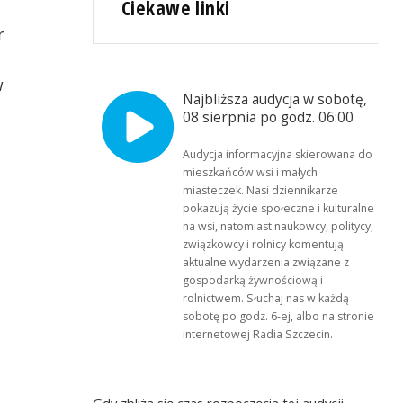
Ciekawe linki
r
w
Najbliższa audycja w sobotę,
08 sierpnia po godz. 06:00
Audycja informacyjna skierowana do
mieszkańców wsi i małych
miasteczek. Nasi dziennikarze
pokazują życie społeczne i kulturalne
na wsi, natomiast naukowcy, politycy,
związkowcy i rolnicy komentują
aktualne wydarzenia związane z
gospodarką żywnościową i
rolnictwem. Słuchaj nas w każdą
sobotę po godz. 6-ej, albo na stronie
internetowej Radia Szczecin.
Gdy zbliża się czas rozpoczęcia tej audycji,