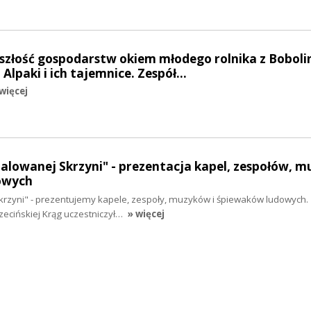
yszłość gospodarstw okiem młodego rolnika z Boboli
Alpaki i ich tajemnice. Zespół…
więcej
Malowanej Skrzyni" - prezentacja kapel, zespołów, 
owych
krzyni" - prezentujemy kapele, zespoły, muzyków i śpiewaków ludowych.
czecińskiej Krąg uczestniczył…
» więcej