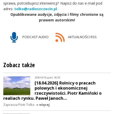
sprawa, potrzebujesz interwencji? Napisz do nas e-mail pod
adres:
tolko@radioszczecin.pl
Opublikowane audycje, zdjęcia i filmy chronione są
prawem autorskim!
PODCAST AUDIO
AKTUALNOŚCI RSS
Zobacz także
2026-04-18, godz. 06:00
[18.04.2026] Rolnicy o pracach
polowych i ekonomicznej
rzeczywistości. Piotr Kamiński o
realiach rynku. Paweł Janoch…
Zaprasza Piotr Tolko
» więcej