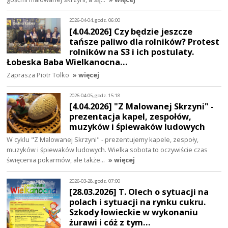
2026-04-04, godz. 06:00
[4.04.2026] Czy będzie jeszcze
tańsze paliwo dla rolników? Protest
rolników na S3 i ich postulaty.
Łobeska Baba Wielkanocna…
Zaprasza Piotr Tolko
» więcej
2026-04-05, godz. 15:18
[4.04.2026] "Z Malowanej Skrzyni" -
prezentacja kapel, zespołów,
muzyków i śpiewaków ludowych
W cyklu "Z Malowanej Skrzyni" - prezentujemy kapele, zespoły,
muzyków i śpiewaków ludowych. Wielka sobota to oczywiście czas
święcenia pokarmów, ale także…
» więcej
2026-03-28, godz. 07:00
[28.03.2026] T. Olech o sytuacji na
polach i sytuacji na rynku cukru.
Szkody łowieckie w wykonaniu
żurawi i cóż z tym…