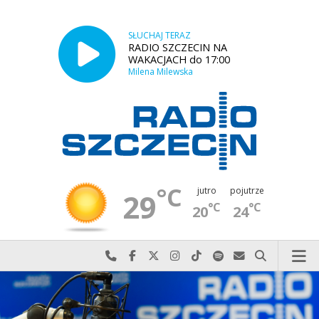
SŁUCHAJ TERAZ
RADIO SZCZECIN NA
WAKACJACH do 17:00
Milena Milewska
°C
jutro
pojutrze
29
°C
°C
20
24
Najlepiej po prostu do nas zadzwoń
Odwiedź nas na Facebook-u
Odwiedź nas na X
Odwiedź nas na Instagram-ie
Odwiedź nas na TikTok-u
Szukaj nas na Spotify
Wyślij do nas w
Szukaj