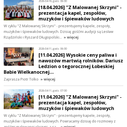
2026-04-18, godz. 06:00
[18.04.2026] "Z Malowanej Skrzyni" -
prezentacja kapel, zespołów,
muzyków i śpiewaków ludowych
W cyklu "Z Malowanej Skrzyni" - prezentujemy kapele, zespoły,
muzyków i śpiewaków ludowych. Dzisiaj gośćmi audycji są Lesław
Rządziński i Ryszard Długopolski…
» więcej
2026-04-11, godz. 06:00
[11.04.2026] Wysokie ceny paliwa i
nawozów martwią rolników. Dariusz
Ledzion o tegorocznej Łobeskiej
Babie Wielkanocnej…
Zaprasza Piotr Tolko
» więcej
2026-04-11, godz. 07:00
[11.04.2026] "Z Malowanej Skrzyni" -
prezentacja kapel, zespołów,
muzyków i śpiewaków ludowych
W cyklu "Z Malowanej Skrzyni" - prezentujemy kapele, zespoły,
muzyków i śpiewaków ludowych. Powracamy dzisiaj do rozmowy z
gośćmi malowanej skrzyni, a są…
» więcej