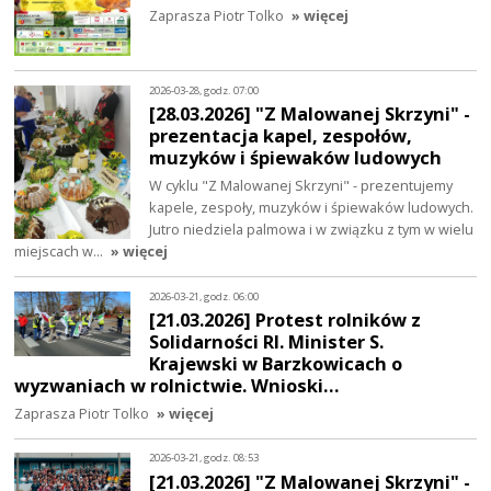
Zaprasza Piotr Tolko
» więcej
2026-03-28, godz. 07:00
[28.03.2026] "Z Malowanej Skrzyni" -
prezentacja kapel, zespołów,
muzyków i śpiewaków ludowych
W cyklu "Z Malowanej Skrzyni" - prezentujemy
kapele, zespoły, muzyków i śpiewaków ludowych.
Jutro niedziela palmowa i w związku z tym w wielu
miejscach w…
» więcej
2026-03-21, godz. 06:00
[21.03.2026] Protest rolników z
Solidarności RI. Minister S.
Krajewski w Barzkowicach o
wyzwaniach w rolnictwie. Wnioski…
Zaprasza Piotr Tolko
» więcej
2026-03-21, godz. 08:53
[21.03.2026] "Z Malowanej Skrzyni" -