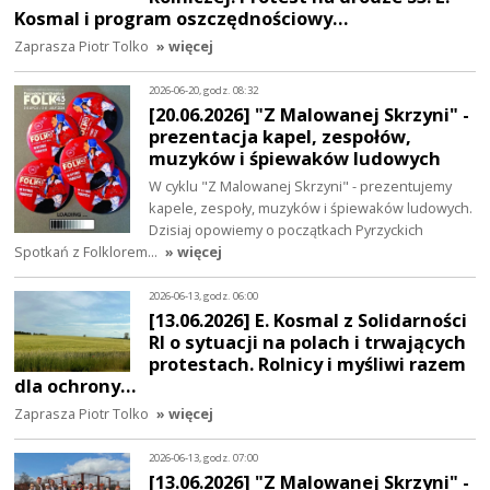
Kosmal i program oszczędnościowy…
Zaprasza Piotr Tolko
» więcej
2026-06-20, godz. 08:32
[20.06.2026] "Z Malowanej Skrzyni" -
prezentacja kapel, zespołów,
muzyków i śpiewaków ludowych
W cyklu "Z Malowanej Skrzyni" - prezentujemy
kapele, zespoły, muzyków i śpiewaków ludowych.
Dzisiaj opowiemy o początkach Pyrzyckich
Spotkań z Folklorem…
» więcej
2026-06-13, godz. 06:00
[13.06.2026] E. Kosmal z Solidarności
RI o sytuacji na polach i trwających
protestach. Rolnicy i myśliwi razem
dla ochrony…
Zaprasza Piotr Tolko
» więcej
2026-06-13, godz. 07:00
[13.06.2026] "Z Malowanej Skrzyni" -