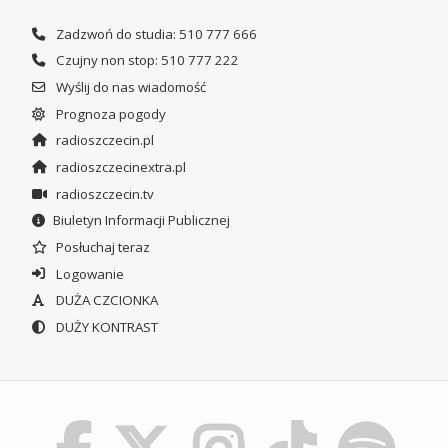
Zadzwoń do studia: 510 777 666
Czujny non stop: 510 777 222
Wyślij do nas wiadomość
Prognoza pogody
radioszczecin.pl
radioszczecinextra.pl
radioszczecin.tv
Biuletyn Informacji Publicznej
Posłuchaj teraz
Logowanie
DUŻA CZCIONKA
DUŻY KONTRAST