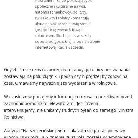
Nasi dziennikarze pokazują życie
społeczne i kulturalne na wsi,
natomiast naukowcy, politycy,
związkowcy i rolnicy komentują
aktualne wydarzenia związane z
gospodarką żywnościową i
rolnictwem. Słuchaj nas w każdą
sobotę po godz. 6-ej, albo na stronie
internetowej Radia Szczecin.
Gdy zbliża się czas rozpoczęcia tej audycji, rolnicy bez wahania
zostawiają na polu ciągniki i pędzą czym prędzej by zdążyć na
czas. Omawiamy najważniejsze wydarzenia w rolnictwie.
W czasie żniw podajemy informacje o czasach oczekiwań przed
zachodniopomorskimi elewatorami. Jeśli trzeba -
interweniujemy, nie unikamy trudnych pytań do samego Ministra
Rolnictwa.
Audycja "Na szczecińskiej ziemi" ukazała się po raz pierwszy
wiosną 1992 roku, a 6 grudnia 2001 roku została wyemitowana