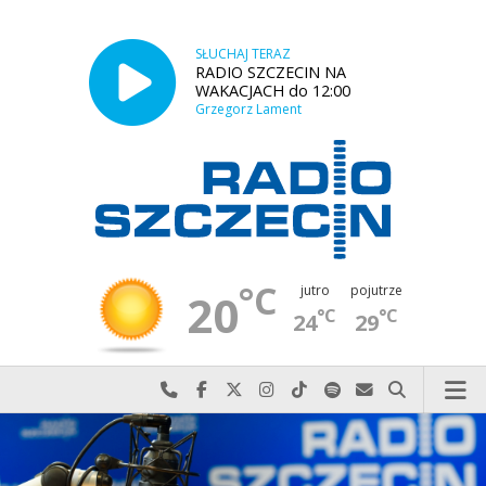
SŁUCHAJ TERAZ
RADIO SZCZECIN NA
WAKACJACH do 12:00
Grzegorz Lament
°C
jutro
pojutrze
20
°C
°C
24
29
Najlepiej po prostu do nas zadzwoń
Odwiedź nas na Facebook-u
Odwiedź nas na X
Odwiedź nas na Instagram-ie
Odwiedź nas na TikTok-u
Szukaj nas na Spotify
Wyślij do nas w
Szukaj