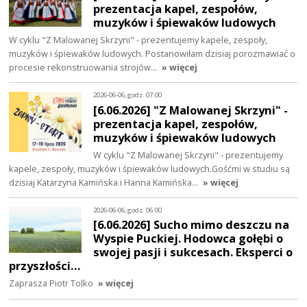
prezentacja kapel, zespołów,
muzyków i śpiewaków ludowych
W cyklu "Z Malowanej Skrzyni" - prezentujemy kapele, zespoły,
muzyków i śpiewaków ludowych. Postanowiłam dzisiaj porozmawiać o
procesie rekonstruowania strojów…
» więcej
2026-06-06, godz. 07:00
[6.06.2026] "Z Malowanej Skrzyni" -
prezentacja kapel, zespołów,
muzyków i śpiewaków ludowych
W cyklu "Z Malowanej Skrzyni" - prezentujemy
kapele, zespoły, muzyków i śpiewaków ludowych.Gośćmi w studiu są
dzisiaj Katarzyna Kamińska i Hanna Kamińska…
» więcej
2026-06-06, godz. 06:00
[6.06.2026] Sucho mimo deszczu na
Wyspie Puckiej. Hodowca gołębi o
swojej pasji i sukcesach. Eksperci o
przyszłości…
Zaprasza Piotr Tolko
» więcej