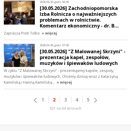
2026-05-30, godz. 06:00
[30.05.2026] Zachodniopomorska
Izba Rolnicza o najważniejszych
problemach w rolnictwie.
Komentarz ekonomiczny - dr. B…
Zaprasza Piotr Tolko
» więcej
2026-05-30, godz. 07:00
[30.05.2026] "Z Malowanej Skrzyni" -
prezentacja kapel, zespołów,
muzyków i śpiewaków ludowych
W cyklu "Z Malowanej Skrzyni" - prezentujemy kapele, zespoły,
muzyków i śpiewaków ludowych. Chcemy dzisiaj wraz z Katarzyną
Kamińską i Hanną Kamińską…
» więcej
1
2
3
4
5
631 na 64 stronach