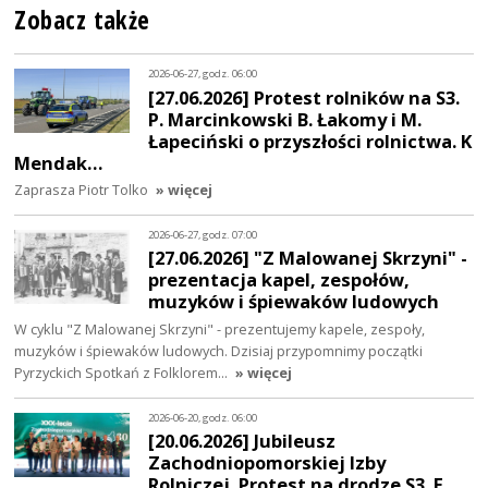
Zobacz także
2026-06-27, godz. 06:00
[27.06.2026] Protest rolników na S3.
P. Marcinkowski B. Łakomy i M.
Łapeciński o przyszłości rolnictwa. K
Mendak…
Zaprasza Piotr Tolko
» więcej
2026-06-27, godz. 07:00
[27.06.2026] "Z Malowanej Skrzyni" -
prezentacja kapel, zespołów,
muzyków i śpiewaków ludowych
W cyklu "Z Malowanej Skrzyni" - prezentujemy kapele, zespoły,
muzyków i śpiewaków ludowych. Dzisiaj przypomnimy początki
Pyrzyckich Spotkań z Folklorem…
» więcej
2026-06-20, godz. 06:00
[20.06.2026] Jubileusz
Zachodniopomorskiej Izby
Rolniczej. Protest na drodze S3. E.