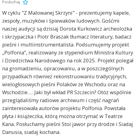
Posłuchaj
W cyklu "Z Malowanej Skrzyni" - prezentujemy kapele,
zespoły, muzyków i śpiewaków ludowych. Gośćmi
naszej audycji są dzisiaj Dorota Kurkowicz archeolożka
i skrzypaczka i Piotr Braszak tłumacz literatury, badacz
pieśni i multiinstrumentalista. Podsumujemy projekt
„Polfonia”, realizowany ze stypendium Ministra Kultury
i Dziedzictwa Narodowego na rok 2025. Projekt polegał
na gromadzeniu, opracowaniu, a w poszczególnych
przypadkach również rekonstruowaniu tradycyjnych,
wielogłosowych pieśni Polaków ze Wschodu oraz na
Wschodzie…. Jaki był wkład PR Szczecin? Otóż wspólnie
przeglądaliśmy radiowe archiwum i część nagrań
zainteresowała autorów projektu Polfonia. Powstała
płyta i książeczka, którą można otrzymać w Teatrze
Kana. Posłuchamy pieśni Stoi jawor przy drodze i Siadaj
Danusia, siadaj kochana.