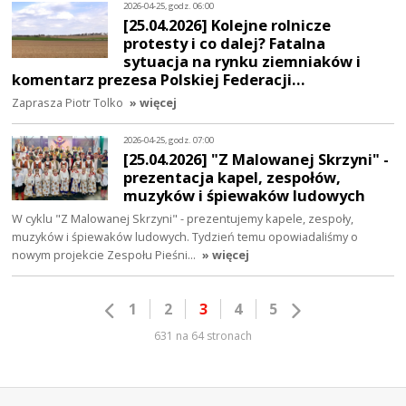
2026-04-25, godz. 06:00
[25.04.2026] Kolejne rolnicze
protesty i co dalej? Fatalna
sytuacja na rynku ziemniaków i
komentarz prezesa Polskiej Federacji…
Zaprasza Piotr Tolko
» więcej
2026-04-25, godz. 07:00
[25.04.2026] "Z Malowanej Skrzyni" -
prezentacja kapel, zespołów,
muzyków i śpiewaków ludowych
W cyklu "Z Malowanej Skrzyni" - prezentujemy kapele, zespoły,
muzyków i śpiewaków ludowych. Tydzień temu opowiadaliśmy o
nowym projekcie Zespołu Pieśni…
» więcej
1
2
3
4
5
631 na 64 stronach