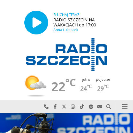
SŁUCHAJ TERAZ
RADIO SZCZECIN NA
WAKACJACH do 17:00
Anna Łukaszek
°C
jutro
pojutrze
22
°C
°C
24
29
Najlepiej po prostu do nas zadzwoń
Odwiedź nas na Facebook-u
Odwiedź nas na X
Odwiedź nas na Instagram-ie
Odwiedź nas na TikTok-u
Szukaj nas na Spotify
Wyślij do nas w
Szukaj