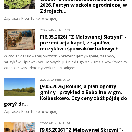
2026. Festyn w szkole ogrodniczej w
Zdrojach…
Zaprasza Piotr Tolko
» więcej
2026-05-16, godz. 07:00
[16.05.2026] "Z Malowanej Skrzyni" -
prezentacja kapel, zespołów,
muzyków i śpiewaków ludowych
W cyklu "Z Malowanej Skrzyni" - prezentujemy kapele, zespoły,
muzyków i śpiewaków ludowych. Już niedługo bo 28 maja w w Świetlicy
Wiejskiej w Mielnie Pyrzyckim…
» więcej
2026-05-09, godz. 06:00
[9.05.2026] Rolnik, a plan ogólny
gminy - przykład z Bobolina w gm.
Kołbaskowo. Czy ceny zbóż pójdą do
góry? dr…
Zaprasza Piotr Tolko
» więcej
2026-05-11, godz. 11:34
[9.05.2026] "Z Malowanej Skrzyni" -