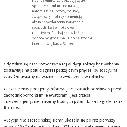
Nasi dziennikarze pokazują życie
społeczne i kulturalne na wsi,
natomiast naukowcy, politycy,
związkowcy i rolnicy komentują
aktualne wydarzenia związane z
gospodarką żywnościową i
rolnictwem. Słuchaj nas w każdą
sobotę po godz. 6-ej, albo na stronie
internetowej Radia Szczecin.
Gdy zbliża się czas rozpoczęcia tej audycji, rolnicy bez wahania
zostawiają na polu ciągniki i pędzą czym prędzej by zdążyć na
czas. Omawiamy najważniejsze wydarzenia w rolnictwie.
W czasie żniw podajemy informacje o czasach oczekiwań przed
zachodniopomorskimi elewatorami. Jeśli trzeba -
interweniujemy, nie unikamy trudnych pytań do samego Ministra
Rolnictwa.
Audycja "Na szczecińskiej ziemi" ukazała się po raz pierwszy
wiosną 1992 roku, a 6 grudnia 2001 roku została wyemitowana