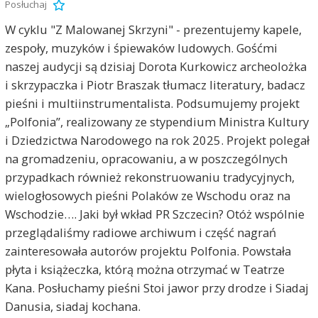
Posłuchaj
W cyklu "Z Malowanej Skrzyni" - prezentujemy kapele,
zespoły, muzyków i śpiewaków ludowych. Gośćmi
naszej audycji są dzisiaj Dorota Kurkowicz archeolożka
i skrzypaczka i Piotr Braszak tłumacz literatury, badacz
pieśni i multiinstrumentalista. Podsumujemy projekt
„Polfonia”, realizowany ze stypendium Ministra Kultury
i Dziedzictwa Narodowego na rok 2025. Projekt polegał
na gromadzeniu, opracowaniu, a w poszczególnych
przypadkach również rekonstruowaniu tradycyjnych,
wielogłosowych pieśni Polaków ze Wschodu oraz na
Wschodzie…. Jaki był wkład PR Szczecin? Otóż wspólnie
przeglądaliśmy radiowe archiwum i część nagrań
zainteresowała autorów projektu Polfonia. Powstała
płyta i książeczka, którą można otrzymać w Teatrze
Kana. Posłuchamy pieśni Stoi jawor przy drodze i Siadaj
Danusia, siadaj kochana.