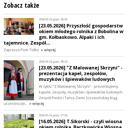
Zobacz także
2026-05-23, godz. 06:00
[23.05.2026] Przyszłość gospodarstw
okiem młodego rolnika z Bobolina w
gm. Kołbaskowo. Alpaki i ich
tajemnice. Zespół…
Zaprasza Piotr Tolko
» więcej
2026-05-23, godz. 08:53
[23.05.2026] "Z Malowanej Skrzyni" -
prezentacja kapel, zespołów,
muzyków i śpiewaków ludowych
W cyklu "Z Malowanej Skrzyni" - prezentujemy
kapele, zespoły, muzyków i śpiewaków ludowych.
Zespół Pieśni i Tańca Ziemi Szczecińskiej Krąg
uczestniczył…
» więcej
2026-05-16, godz. 07:00
[16.05.2026] T.Sikorski - czyli wiosna
okiem rolnika. Barzkowicka Wiosna