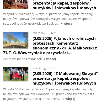
prezentacja kapel, zespołów,
muzyków i śpiewaków ludowych
W cyklu "Z Malowanej Skrzyni" - prezentujemy kapele, zespoły,
muzyków i śpiewaków ludowych. Maj jest miesiącem w sposób
szczególny poświęcony Matce Boskiej…
» więcej
2026-05-06, godz. 14:03
[2.05.2026] P. Janoch o rolniczych
protestach. Komentarz
ekonomiczny - dr. A. Malkowski z
ZUT. G. Wawrzyniak o przyszłości…
Zaprasza Joanna Maraszek
» więcej
2026-05-02, godz. 07:00
[2.05.2026] "Z Malowanej Skrzyni" -
prezentacja kapel, zespołów,
muzyków i śpiewaków ludowych
W cyklu "Z Malowanej Skrzyni" - prezentujemy kapele, zespoły,
muzyków i śpiewaków ludowych. Długi weekend związany jest z
majowymi świętami. Dzisiaj obchodzimy…
» więcej