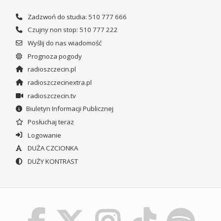
Zadzwoń do studia: 510 777 666
Czujny non stop: 510 777 222
Wyślij do nas wiadomość
Prognoza pogody
radioszczecin.pl
radioszczecinextra.pl
radioszczecin.tv
Biuletyn Informacji Publicznej
Posłuchaj teraz
Logowanie
DUŻA CZCIONKA
DUŻY KONTRAST