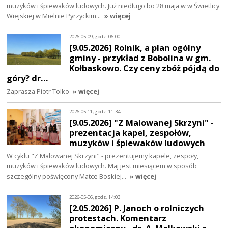
muzyków i śpiewaków ludowych. Już niedługo bo 28 maja w w Świetlicy
Wiejskiej w Mielnie Pyrzyckim…
» więcej
2026-05-09, godz. 06:00
[9.05.2026] Rolnik, a plan ogólny
gminy - przykład z Bobolina w gm.
Kołbaskowo. Czy ceny zbóż pójdą do
góry? dr…
Zaprasza Piotr Tolko
» więcej
2026-05-11, godz. 11:34
[9.05.2026] "Z Malowanej Skrzyni" -
prezentacja kapel, zespołów,
muzyków i śpiewaków ludowych
W cyklu "Z Malowanej Skrzyni" - prezentujemy kapele, zespoły,
muzyków i śpiewaków ludowych. Maj jest miesiącem w sposób
szczególny poświęcony Matce Boskiej…
» więcej
2026-05-06, godz. 14:03
[2.05.2026] P. Janoch o rolniczych
protestach. Komentarz