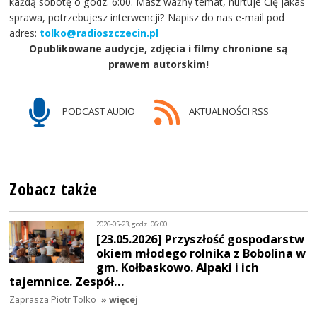
każdą sobotę o godz. 6:00. Masz ważny temat, nurtuje Cię jakaś
sprawa, potrzebujesz interwencji? Napisz do nas e-mail pod
adres:
tolko@radioszczecin.pl
Opublikowane audycje, zdjęcia i filmy chronione są
prawem autorskim!
PODCAST AUDIO
AKTUALNOŚCI RSS
Zobacz także
2026-05-23, godz. 06:00
[23.05.2026] Przyszłość gospodarstw
okiem młodego rolnika z Bobolina w
gm. Kołbaskowo. Alpaki i ich
tajemnice. Zespół…
Zaprasza Piotr Tolko
» więcej