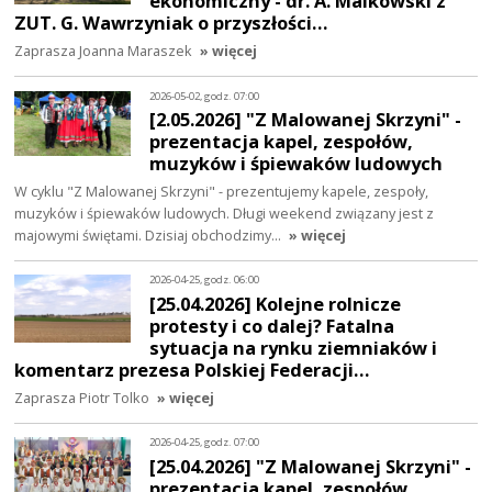
ekonomiczny - dr. A. Malkowski z
ZUT. G. Wawrzyniak o przyszłości…
Zaprasza Joanna Maraszek
» więcej
2026-05-02, godz. 07:00
[2.05.2026] "Z Malowanej Skrzyni" -
prezentacja kapel, zespołów,
muzyków i śpiewaków ludowych
W cyklu "Z Malowanej Skrzyni" - prezentujemy kapele, zespoły,
muzyków i śpiewaków ludowych. Długi weekend związany jest z
majowymi świętami. Dzisiaj obchodzimy…
» więcej
2026-04-25, godz. 06:00
[25.04.2026] Kolejne rolnicze
protesty i co dalej? Fatalna
sytuacja na rynku ziemniaków i
komentarz prezesa Polskiej Federacji…
Zaprasza Piotr Tolko
» więcej
2026-04-25, godz. 07:00
[25.04.2026] "Z Malowanej Skrzyni" -
prezentacja kapel, zespołów,