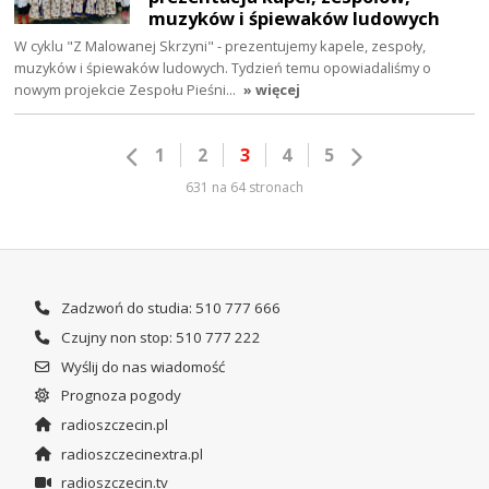
muzyków i śpiewaków ludowych
W cyklu "Z Malowanej Skrzyni" - prezentujemy kapele, zespoły,
muzyków i śpiewaków ludowych. Tydzień temu opowiadaliśmy o
nowym projekcie Zespołu Pieśni…
» więcej
1
2
3
4
5
631 na 64 stronach
Zadzwoń do studia: 510 777 666
Czujny non stop: 510 777 222
Wyślij do nas wiadomość
Prognoza pogody
radioszczecin.pl
radioszczecinextra.pl
radioszczecin.tv