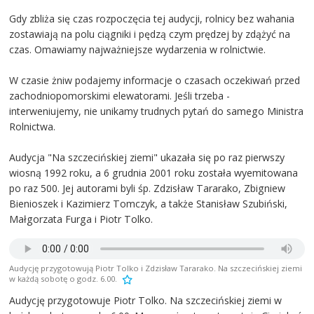
Gdy zbliża się czas rozpoczęcia tej audycji, rolnicy bez wahania
zostawiają na polu ciągniki i pędzą czym prędzej by zdążyć na
czas. Omawiamy najważniejsze wydarzenia w rolnictwie.
W czasie żniw podajemy informacje o czasach oczekiwań przed
zachodniopomorskimi elewatorami. Jeśli trzeba -
interweniujemy, nie unikamy trudnych pytań do samego Ministra
Rolnictwa.
Audycja "Na szczecińskiej ziemi" ukazała się po raz pierwszy
wiosną 1992 roku, a 6 grudnia 2001 roku została wyemitowana
po raz 500. Jej autorami byli śp. Zdzisław Tararako, Zbigniew
Bienioszek i Kazimierz Tomczyk, a także Stanisław Szubiński,
Małgorzata Furga i Piotr Tolko.
Audycję przygotowują Piotr Tolko i Zdzisław Tararako. Na szczecińskiej ziemi
w każdą sobotę o godz. 6.00.
Audycję przygotowuje Piotr Tolko. Na szczecińskiej ziemi w