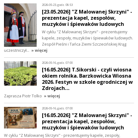
2026-05-23, godz. 08:53
[23.05.2026] "Z Malowanej Skrzyni" -
prezentacja kapel, zespołów,
muzyków i śpiewaków ludowych
W cyklu "Z Malowanej Skrzyni" - prezentujemy
kapele, zespoły, muzyków i śpiewaków ludowych.
Zespół Pieśni i Tańca Ziemi Szczecińskiej Krąg
uczestniczył…
» więcej
2026-05-16, godz. 07:00
[16.05.2026] T.Sikorski - czyli wiosna
okiem rolnika. Barzkowicka Wiosna
2026. Festyn w szkole ogrodniczej w
Zdrojach…
Zaprasza Piotr Tolko
» więcej
2026-05-16, godz. 07:00
[16.05.2026] "Z Malowanej Skrzyni" -
prezentacja kapel, zespołów,
muzyków i śpiewaków ludowych
W cyklu "Z Malowanej Skrzyni" - prezentujemy kapele, zespoły,