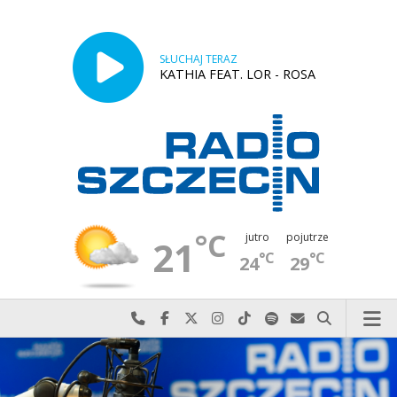
SŁUCHAJ TERAZ
KATHIA FEAT. LOR - ROSA
°C
jutro
pojutrze
21
°C
°C
24
29
Najlepiej po prostu do nas zadzwoń
Odwiedź nas na Facebook-u
Odwiedź nas na X
Odwiedź nas na Instagram-ie
Odwiedź nas na TikTok-u
Szukaj nas na Spotify
Wyślij do nas w
Szukaj