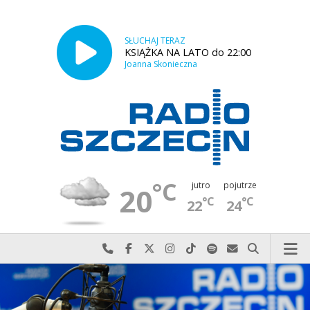
SŁUCHAJ TERAZ
KSIĄŻKA NA LATO do 22:00
Joanna Skonieczna
°C
jutro
pojutrze
20
°C
°C
22
24
Najlepiej po prostu do nas zadzwoń
Odwiedź nas na Facebook-u
Odwiedź nas na X
Odwiedź nas na Instagram-ie
Odwiedź nas na TikTok-u
Szukaj nas na Spotify
Wyślij do nas w
Szukaj