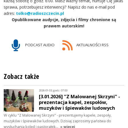
każdą sobotę o godz. 6:00. Masz ważny temat, nurtuje Cię jakaś
sprawa, potrzebujesz interwencji? Napisz do nas e-mail pod
adres:
tolko@radioszczecin.pl
Opublikowane audycje, zdjęcia i filmy chronione są
prawem autorskim!
PODCAST AUDIO
AKTUALNOŚCI RSS
Zobacz także
2026-01-03, godz. 07:00
[3.01.2026] "Z Malowanej Skrzyni" -
prezentacja kapel, zespołów,
muzyków i śpiewaków ludowych
W cyklu "Z Malowanej Skrzyni" - prezentujemy kapele, zespoły,
muzyków i śpiewaków ludowych. Dzisiaj zaprosimy państwa do
wysłuchania kolęd i pastorałek…
» więcej