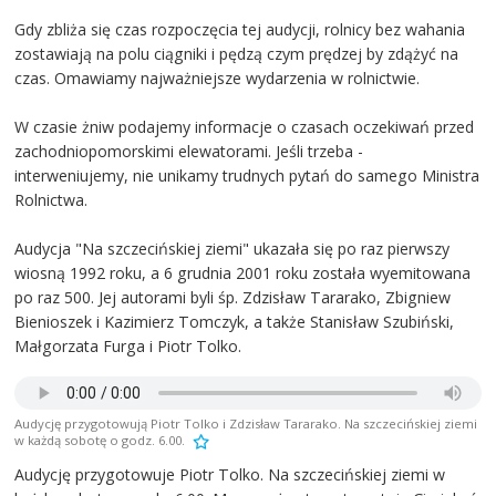
Gdy zbliża się czas rozpoczęcia tej audycji, rolnicy bez wahania
zostawiają na polu ciągniki i pędzą czym prędzej by zdążyć na
czas. Omawiamy najważniejsze wydarzenia w rolnictwie.
W czasie żniw podajemy informacje o czasach oczekiwań przed
zachodniopomorskimi elewatorami. Jeśli trzeba -
interweniujemy, nie unikamy trudnych pytań do samego Ministra
Rolnictwa.
Audycja "Na szczecińskiej ziemi" ukazała się po raz pierwszy
wiosną 1992 roku, a 6 grudnia 2001 roku została wyemitowana
po raz 500. Jej autorami byli śp. Zdzisław Tararako, Zbigniew
Bienioszek i Kazimierz Tomczyk, a także Stanisław Szubiński,
Małgorzata Furga i Piotr Tolko.
Audycję przygotowują Piotr Tolko i Zdzisław Tararako. Na szczecińskiej ziemi
w każdą sobotę o godz. 6.00.
Audycję przygotowuje Piotr Tolko. Na szczecińskiej ziemi w