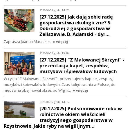
2026-01-05, godz. 14:47
[27.12.2025] Jak dają sobie radę
gospodarstwa ekologiczne? S.
Dobrodziej z gospodarstwa w
Żeliszewie. D. Adamski - dyr…
Zaprasza Joanna Maraszek
» więcej
2026-01-02, godz. 15:29
[27.12.2025] "Z Malowanej Skrzyni" -
prezentacja kapel, zespołów,
muzyków i śpiewaków ludowych
W cyklu "Z Malowanej Skrzyni" - prezentujemy kapele, zespoły,
muzyków i śpiewaków ludowych. Czas kolędowania w Polsce, do
niedawna obejmował okres od Wigilii…
» więcej
2026-01-05, godz. 14:38
[20.12.2025] Podsumowanie roku w
rolnictwie okiem właścicieli
tradycyjnego gospodarstwa w
Rzystnowie. Jakie ryby na wigilijnym…