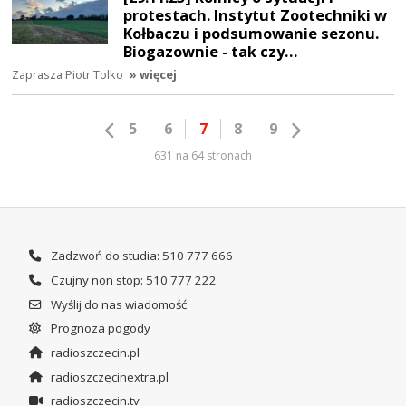
protestach. Instytut Zootechniki w
Kołbaczu i podsumowanie sezonu.
Biogazownie - tak czy…
Zaprasza Piotr Tolko
» więcej
5
6
7
8
9
631 na 64 stronach
Zadzwoń do studia: 510 777 666
Czujny non stop: 510 777 222
Wyślij do nas wiadomość
Prognoza pogody
radioszczecin.pl
radioszczecinextra.pl
radioszczecin.tv