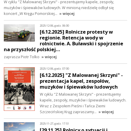
W cyklu "Z Malowanej Skrzyni" - prezentujemy kapele, zespoły,
muzyków i śpiewaków ludowych. W minioną niedzielę odbył się
koncert „W Kręgu Pomorskiej…
» więcej
2025-12-06, godz. 06:00
[6.12.2025] Rolnicze protesty w
regionie. Retencja wody w
rolnictwie. A. Buławski i spojrzenie
na przyszłość polskiej…
zaprasza Piotr Tolko
» więcej
2025-12-06, godz. 07:00
[6.12.2025] "Z Malowanej Skrzyni" -
prezentacja kapel, zespołów,
muzyków i śpiewaków ludowych
W cyklu "Z Malowanej Skrzyni" - prezentujemy
kapele, zespoły, muzyków i śpiewaków ludowych.
Wraz z Zespołem Pieśni i Tańca Ziemi
Szczecińskiej Krąg zapraszamy…
» więcej
2025-11-27, godz. 17:51
[29.11.25] Rolnicy o sytuacji i