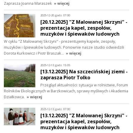
Zaprasza Joanna Maraszek
» więcej
2025-12-20, godz. 07:00
[20.12.2025] "Z Malowanej Skrzyni" -
prezentacja kapel, zespołów,
muzyków i śpiewaków ludowych
W cyklu "Z Malowanej Skrzyni" - prezentujemy kapele, zespoły,
muzyków i śpiewaków ludowych. Ponownie nasze studio odwiedzili
Dorota Kurkowicz i Piotr Braszak…
» więcej
2025-12-13, godz. 15:05
[13.12.2025] Na szczecińskiej ziemi -
zaprasza Piotr Tolko
Przegląd aktualności: sytuacja w rolnictwie, Forum
Rolników Ekologicznych w Barzkowicach, sprawy myśliwych i Akademia
Działkowca.
» więcej
2025-12-13, godz. 07:00
[13.12.2025] "Z Malowanej Skrzyni" -
prezentacja kapel, zespołów,
muzyków i śpiewaków ludowych