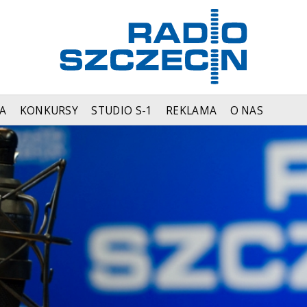
A
KONKURSY
STUDIO S-1
REKLAMA
O NAS