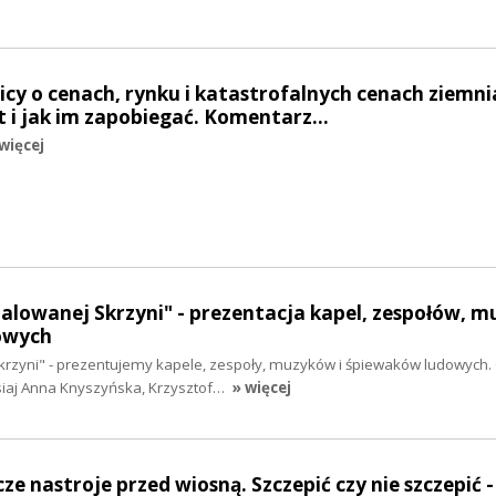
nicy o cenach, rynku i katastrofalnych cenach ziemn
t i jak im zapobiegać. Komentarz…
więcej
Malowanej Skrzyni" - prezentacja kapel, zespołów, 
owych
krzyni" - prezentujemy kapele, zespoły, muzyków i śpiewaków ludowych.
siaj Anna Knyszyńska, Krzysztof…
» więcej
cze nastroje przed wiosną. Szczepić czy nie szczepić -