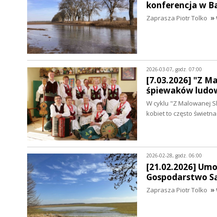
konferencja w 
Zaprasza Piotr Tolko
» 
2026-03-07, godz. 07:00
[7.03.2026] "Z M
śpiewaków ludo
W cyklu "Z Malowanej S
kobiet to często świet
2026-02-28, godz. 06:00
[21.02.2026] Um
Gospodarstwo Są
Zaprasza Piotr Tolko
» 