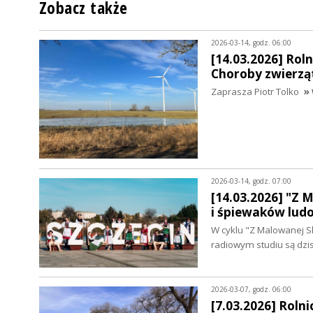
Zobacz także
2026-03-14, godz. 06:00
[14.03.2026] Rol
Choroby zwierzą
Zaprasza Piotr Tolko
» 
2026-03-14, godz. 07:00
[14.03.2026] "Z 
i śpiewaków lud
W cyklu "Z Malowanej S
radiowym studiu są dzi
2026-03-07, godz. 06:00
[7.03.2026] Rolni