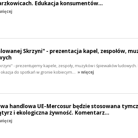
Barzkowicach. Edukacja konsumentów…
więcej
alowanej Skrzyni" - prezentacja kapel, zespołów, mu
wych
krzyni" - prezentujemy kapele, zespoły, muzyków i śpiewaków ludowych.
na okazja do spotkań w gronie kobiecym…
» więcej
owa handlowa UE-Mercosur będzie stosowana tymc
tyrz i ekologiczna żywność. Komentarz…
więcej