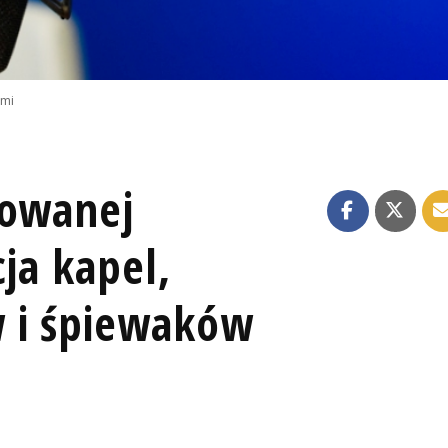
emi
lowanej
cja kapel,
 i śpiewaków