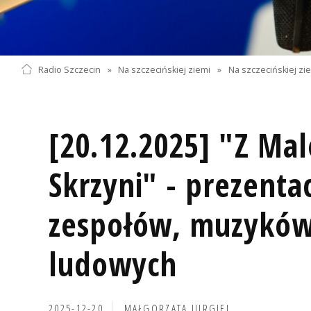
Radio Szczecin
»
Na szczecińskiej ziemi
»
Na szczecińskiej zi
[20.12.2025] "Z Ma
Skrzyni" - prezenta
zespołów, muzyków
ludowych
2025-12-20
MAŁGORZATA JURGIEL