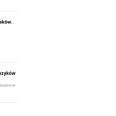
iaków.
muzyków
 Gośćmi w