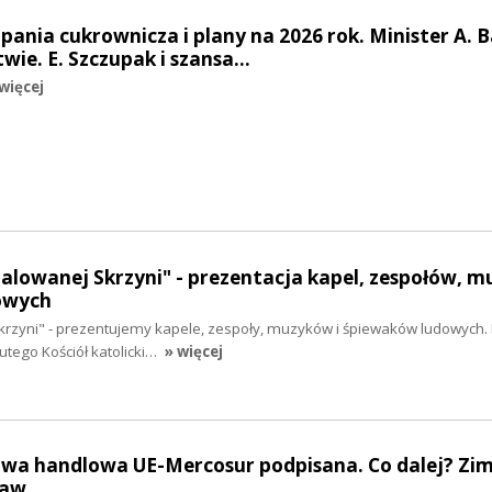
pania cukrownicza i plany na 2026 rok. Minister A. B
twie. E. Szczupak i szansa…
więcej
Malowanej Skrzyni" - prezentacja kapel, zespołów, 
owych
krzyni" - prezentujemy kapele, zespoły, muzyków i śpiewaków ludowych. 
utego Kościół katolicki…
» więcej
owa handlowa UE-Mercosur podpisana. Co dalej? Zi
raw.