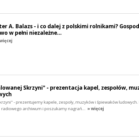
ter A. Balazs - i co dalej z polskimi rolnikami? Gosp
two w pełni niezależne…
więcej
alowanej Skrzyni" - prezentacja kapel, zespołów, mu
wych
krzyni" - prezentujemy kapele, zespoły, muzyków i śpiewaków ludowych. 
o radiowego archiwum i poszukamy nagrań…
» więcej