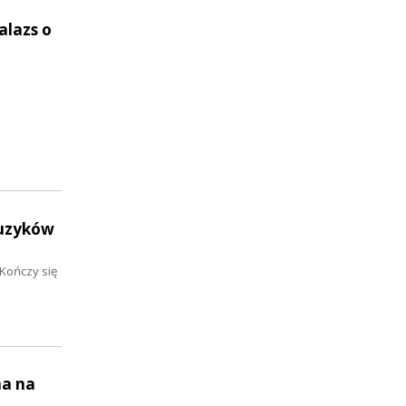
alazs o
muzyków
Kończy się
ma na