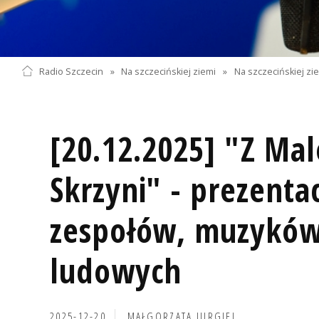
Radio Szczecin
»
Na szczecińskiej ziemi
»
Na szczecińskiej zi
[20.12.2025] "Z Ma
Skrzyni" - prezenta
zespołów, muzyków
ludowych
2025-12-20
MAŁGORZATA JURGIEL