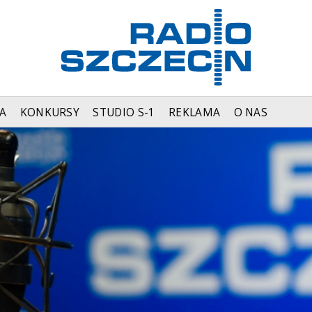
A
KONKURSY
STUDIO S-1
REKLAMA
O NAS