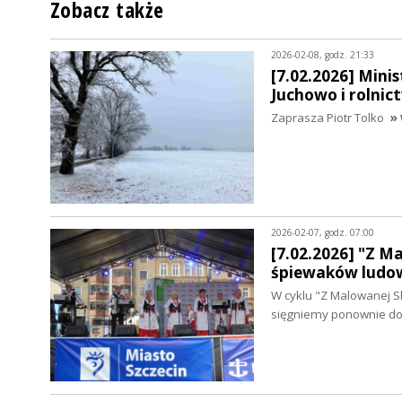
Zobacz także
2026-02-08, godz. 21:33
[7.02.2026] Minis
Juchowo i rolnic
Zaprasza Piotr Tolko
» 
2026-02-07, godz. 07:00
[7.02.2026] "Z M
śpiewaków ludo
W cyklu "Z Malowanej S
sięgniemy ponownie d