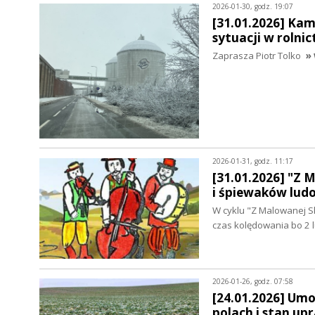
2026-01-30, godz. 19:07
[31.01.2026] Kam
sytuacji w rolnic
Zaprasza Piotr Tolko
» 
2026-01-31, godz. 11:17
[31.01.2026] "Z 
i śpiewaków lud
W cyklu "Z Malowanej S
czas kolędowania bo 2 l
2026-01-26, godz. 07:58
[24.01.2026] Um
polach i stan up