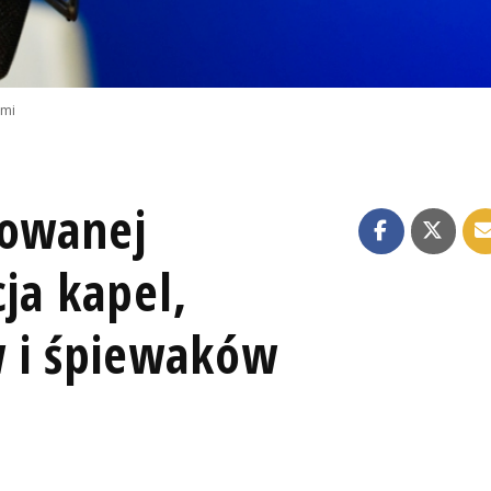
emi
lowanej
cja kapel,
 i śpiewaków