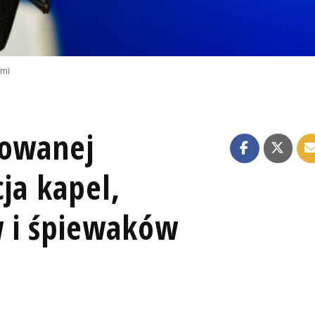
emi
lowanej
cja kapel,
 i śpiewaków