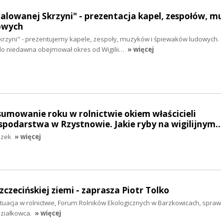
Malowanej Skrzyni" - prezentacja kapel, zespołów, 
owych
krzyni" - prezentujemy kapele, zespoły, muzyków i śpiewaków ludowych.
do niedawna obejmował okres od Wigilii…
» więcej
sumowanie roku w rolnictwie okiem właścicieli
spodarstwa w Rzystnowie. Jakie ryby na wigilijnym
szek
» więcej
zczecińskiej ziemi - zaprasza Piotr Tolko
ytuacja w rolnictwie, Forum Rolników Ekologicznych w Barzkowicach, spra
ziałkowca.
» więcej