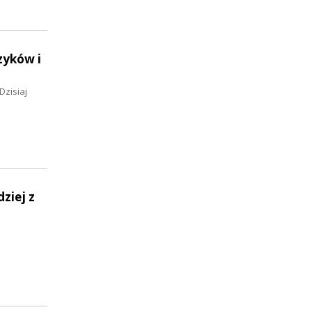
zyków i
Dzisiaj
ziej z