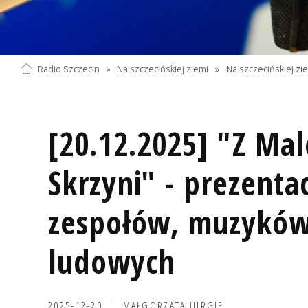
Radio Szczecin
»
Na szczecińskiej ziemi
»
Na szczecińskiej zi
[20.12.2025] "Z Ma
Skrzyni" - prezenta
zespołów, muzyków
ludowych
2025-12-20
MAŁGORZATA JURGIEL