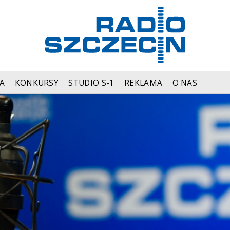
A
KONKURSY
STUDIO S-1
REKLAMA
O NAS