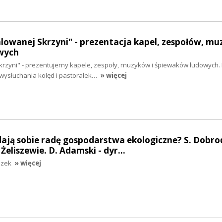
alowanej Skrzyni" - prezentacja kapel, zespołów, mu
wych
krzyni" - prezentujemy kapele, zespoły, muzyków i śpiewaków ludowych. 
ysłuchania kolęd i pastorałek…
» więcej
 dają sobie radę gospodarstwa ekologiczne? S. Dobrod
eliszewie. D. Adamski - dyr…
szek
» więcej