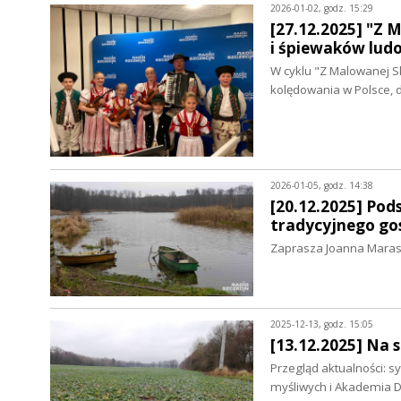
2026-01-02, godz. 15:29
[27.12.2025] "Z 
i śpiewaków lud
W cyklu "Z Malowanej S
kolędowania w Polsce, 
2026-01-05, godz. 14:38
[20.12.2025] Pod
tradycyjnego go
Zaprasza Joanna Mara
2025-12-13, godz. 15:05
[13.12.2025] Na s
Przegląd aktualności: s
myśliwych i Akademia D