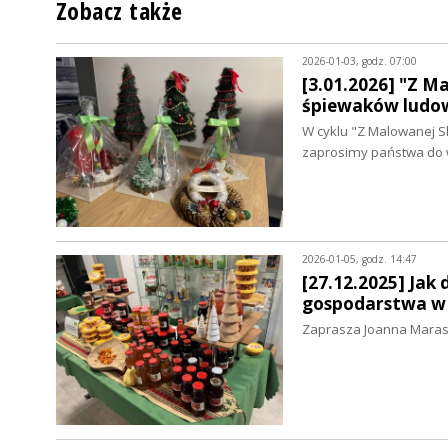
Zobacz także
2026-01-03, godz. 07:00
[3.01.2026] "Z M
śpiewaków ludo
W cyklu "Z Malowanej S
zaprosimy państwa do w
2026-01-05, godz. 14:47
[27.12.2025] Jak
gospodarstwa w Ż
Zaprasza Joanna Mara