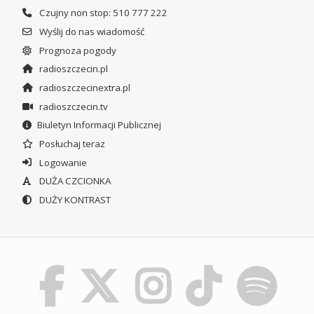
Czujny non stop: 510 777 222
Wyślij do nas wiadomość
Prognoza pogody
radioszczecin.pl
radioszczecinextra.pl
radioszczecin.tv
Biuletyn Informacji Publicznej
Posłuchaj teraz
Logowanie
DUŻA CZCIONKA
DUŻY KONTRAST