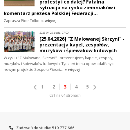
protesty i co dalej? Fatalna
sytuacja na rynku ziemniaków i
komentarz prezesa Polskiej Federacji…
Zaprasza Piotr Tolko
» więcej
2026-04-25, godz. 07:00
[25.04.2026] "Z Malowanej Skrzyni" -
prezentacja kapel, zespołów,
muzyków i śpiewaków ludowych
W cyklu "Z Malowanej Skrzyni" - prezentujemy kapele, zespoły,
muzyków i śpiewaków ludowych. Tydzień temu opowiadaliśmy o
nowym projekcie Zespołu Pieśni…
» więcej
1
2
3
4
5
631 na 64 stronach
Zadzwoń do studia: 510 777 666