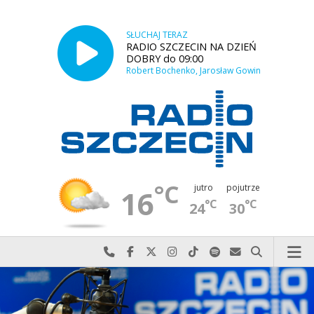
SŁUCHAJ TERAZ
RADIO SZCZECIN NA DZIEŃ
DOBRY do 09:00
Robert Bochenko, Jarosław Gowin
°C
jutro
pojutrze
16
°C
°C
24
30
Najlepiej po prostu do nas zadzwoń
Odwiedź nas na Facebook-u
Odwiedź nas na X
Odwiedź nas na Instagram-ie
Odwiedź nas na TikTok-u
Szukaj nas na Spotify
Wyślij do nas w
Szukaj