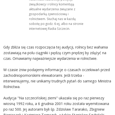
związkowcy i rolnicy komentują
aktualne wydarzenia związane z
gospodarką żywnościową i
rolnictwem. Słuchaj nas w każdą
sobotę po godz. 6-ej, albo na stronie
internetowej Radia Szczecin.
Gdy zbliża się czas rozpoczęcia tej audycji, rolnicy bez wahania
zostawiają na polu ciągniki i pędzą czym prędzej by zdążyć na
czas. Omawiamy najważniejsze wydarzenia w rolnictwie.
W czasie żniw podajemy informacje o czasach oczekiwań przed
zachodniopomorskimi elewatorami. Jeśli trzeba -
interweniujemy, nie unikamy trudnych pytań do samego Ministra
Rolnictwa.
Audycja "Na szczecińskiej ziemi" ukazała się po raz pierwszy
wiosną 1992 roku, a 6 grudnia 2001 roku została wyemitowana
po raz 500. Jej autorami byli śp. Zdzisław Tararako, Zbigniew
Bienioszek i Kazimierz Tomczyk, a także Stanisław Szubiński,