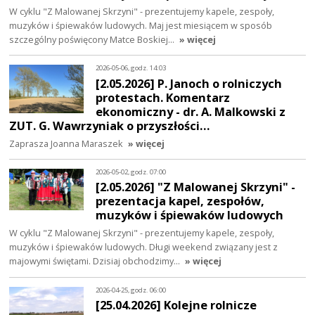
W cyklu "Z Malowanej Skrzyni" - prezentujemy kapele, zespoły,
muzyków i śpiewaków ludowych. Maj jest miesiącem w sposób
szczególny poświęcony Matce Boskiej…
» więcej
2026-05-06, godz. 14:03
[2.05.2026] P. Janoch o rolniczych
protestach. Komentarz
ekonomiczny - dr. A. Malkowski z
ZUT. G. Wawrzyniak o przyszłości…
Zaprasza Joanna Maraszek
» więcej
2026-05-02, godz. 07:00
[2.05.2026] "Z Malowanej Skrzyni" -
prezentacja kapel, zespołów,
muzyków i śpiewaków ludowych
W cyklu "Z Malowanej Skrzyni" - prezentujemy kapele, zespoły,
muzyków i śpiewaków ludowych. Długi weekend związany jest z
majowymi świętami. Dzisiaj obchodzimy…
» więcej
2026-04-25, godz. 06:00
[25.04.2026] Kolejne rolnicze