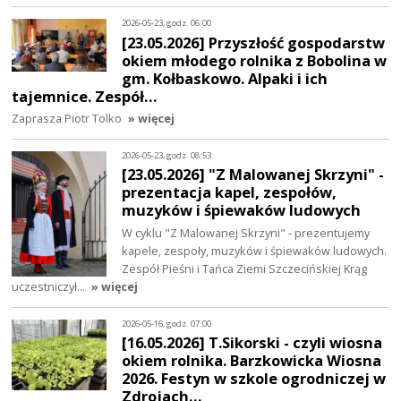
2026-05-23, godz. 06:00
[23.05.2026] Przyszłość gospodarstw
okiem młodego rolnika z Bobolina w
gm. Kołbaskowo. Alpaki i ich
tajemnice. Zespół…
Zaprasza Piotr Tolko
» więcej
2026-05-23, godz. 08:53
[23.05.2026] "Z Malowanej Skrzyni" -
prezentacja kapel, zespołów,
muzyków i śpiewaków ludowych
W cyklu "Z Malowanej Skrzyni" - prezentujemy
kapele, zespoły, muzyków i śpiewaków ludowych.
Zespół Pieśni i Tańca Ziemi Szczecińskiej Krąg
uczestniczył…
» więcej
2026-05-16, godz. 07:00
[16.05.2026] T.Sikorski - czyli wiosna
okiem rolnika. Barzkowicka Wiosna
2026. Festyn w szkole ogrodniczej w
Zdrojach…