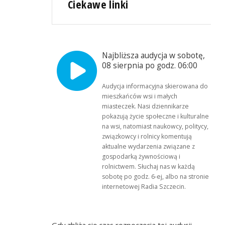
Ciekawe linki
Najbliższa audycja w sobotę,
08 sierpnia po godz. 06:00
Audycja informacyjna skierowana do
mieszkańców wsi i małych
miasteczek. Nasi dziennikarze
pokazują życie społeczne i kulturalne
na wsi, natomiast naukowcy, politycy,
związkowcy i rolnicy komentują
aktualne wydarzenia związane z
gospodarką żywnościową i
rolnictwem. Słuchaj nas w każdą
sobotę po godz. 6-ej, albo na stronie
internetowej Radia Szczecin.
Gdy zbliża się czas rozpoczęcia tej audycji,