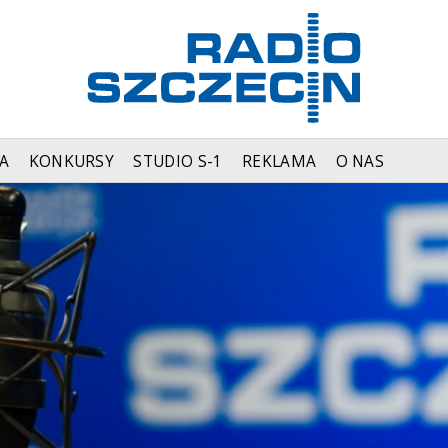
A
KONKURSY
STUDIO S-1
REKLAMA
O NAS