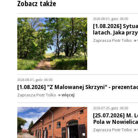
Zobacz także
2026-08-01, godz. 06:00
[1.08.2026] Sytu
latach. Jaka prz
Zaprasza Piotr Tolko
» 
2026-08-01, godz. 06:00
[1.08.2026] "Z Malowanej Skrzyni" - prezent
Zaprasza Piotr Tolko
» więcej
2026-07-25, godz. 06:00
[25.07.2026] M. 
Pola w Nowielica
Zaprasza Piotr Tolko
» 