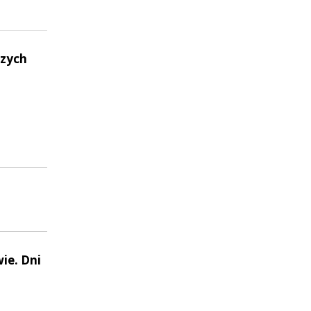
szych
h
ie. Dni