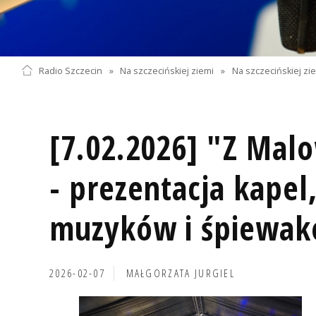
Radio Szczecin
»
Na szczecińskiej ziemi
»
Na szczecińskiej zi
[7.02.2026] "Z Mal
- prezentacja kapel
muzyków i śpiewa
2026-02-07
MAŁGORZATA JURGIEL