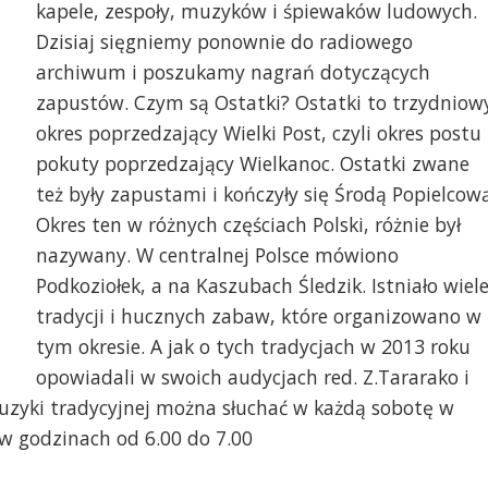
kapele, zespoły, muzyków i śpiewaków ludowych.
Dzisiaj sięgniemy ponownie do radiowego
archiwum i poszukamy nagrań dotyczących
zapustów. Czym są Ostatki? Ostatki to trzydniow
okres poprzedzający Wielki Post, czyli okres postu 
pokuty poprzedzający Wielkanoc. Ostatki zwane
też były zapustami i kończyły się Środą Popielcową
Okres ten w różnych częściach Polski, różnie był
nazywany. W centralnej Polsce mówiono
Podkoziołek, a na Kaszubach Śledzik. Istniało wiel
tradycji i hucznych zabaw, które organizowano w
tym okresie. A jak o tych tradycjach w 2013 roku
opowiadali w swoich audycjach red. Z.Tararako i
uzyki tradycyjnej można słuchać w każdą sobotę w
 w godzinach od 6.00 do 7.00