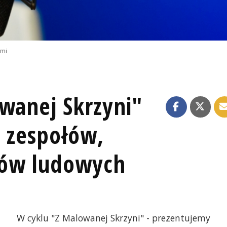
emi
owanej Skrzyni"
, zespołów,
ków ludowych
W cyklu "Z Malowanej Skrzyni" - prezentujemy