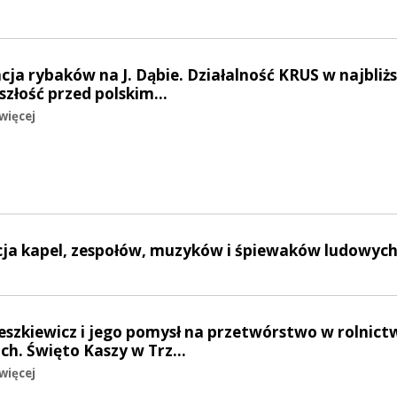
acja rybaków na J. Dąbie. Działalność KRUS w najbliż
yszłość przed polskim…
więcej
acja kapel, zespołów, muzyków i śpiewaków ludowyc
Leszkiewicz i jego pomysł na przetwórstwo w rolnictw
ch. Święto Kaszy w Trz…
więcej