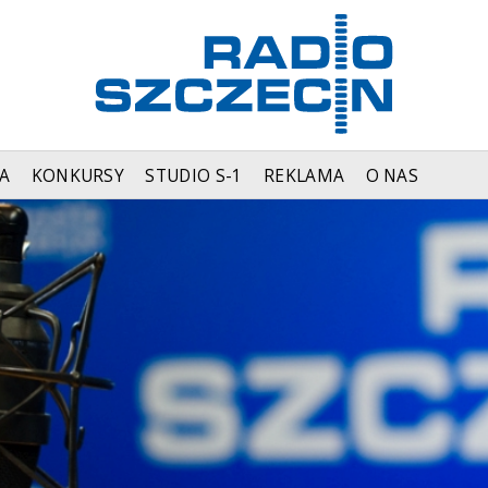
A
KONKURSY
STUDIO S-1
REKLAMA
O NAS