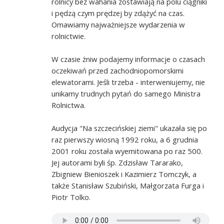
rolnicy bez wahania zostawiają na polu ciągniki
i pędzą czym prędzej by zdążyć na czas.
Omawiamy najważniejsze wydarzenia w
rolnictwie.
W czasie żniw podajemy informacje o czasach
oczekiwań przed zachodniopomorskimi
elewatorami. Jeśli trzeba - interweniujemy, nie
unikamy trudnych pytań do samego Ministra
Rolnictwa.
Audycja "Na szczecińskiej ziemi" ukazała się po
raz pierwszy wiosną 1992 roku, a 6 grudnia
2001 roku została wyemitowana po raz 500.
Jej autorami byli śp. Zdzisław Tararako,
Zbigniew Bienioszek i Kazimierz Tomczyk, a
także Stanisław Szubiński, Małgorzata Furga i
Piotr Tolko.