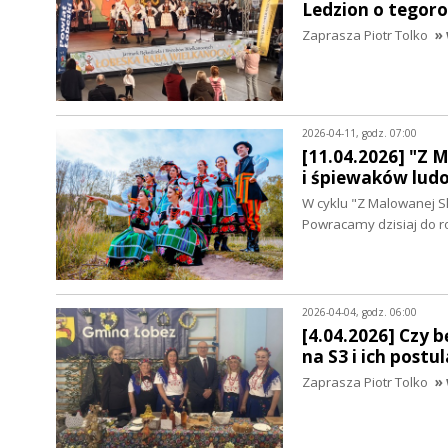
Ledzion o tegoro
Zaprasza Piotr Tolko
» 
2026-04-11, godz. 07:00
[11.04.2026] "Z 
i śpiewaków lud
W cyklu "Z Malowanej S
Powracamy dzisiaj do 
2026-04-04, godz. 06:00
[4.04.2026] Czy 
na S3 i ich post
Zaprasza Piotr Tolko
» 