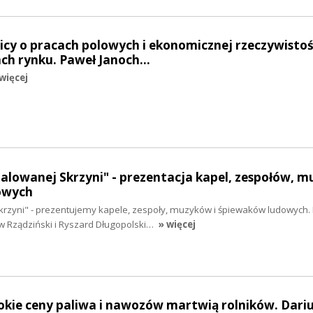
nicy o pracach polowych i ekonomicznej rzeczywistośc
ach rynku. Paweł Janoch…
więcej
Malowanej Skrzyni" - prezentacja kapel, zespołów, 
owych
krzyni" - prezentujemy kapele, zespoły, muzyków i śpiewaków ludowych. 
w Rządziński i Ryszard Długopolski…
» więcej
okie ceny paliwa i nawozów martwią rolników. Dari