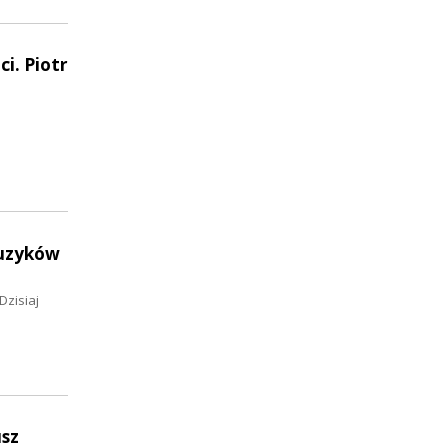
i. Piotr
muzyków
Dzisiaj
usz