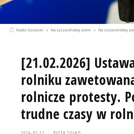
Radio Szczecin
»
Na szczecińskiej ziemi
»
Na szczecińskiej zi
[21.02.2026] Usta
rolniku zawetowana
rolnicze protesty. 
trudne czasy w roln
2026-02-21
PIOTR TOLKO