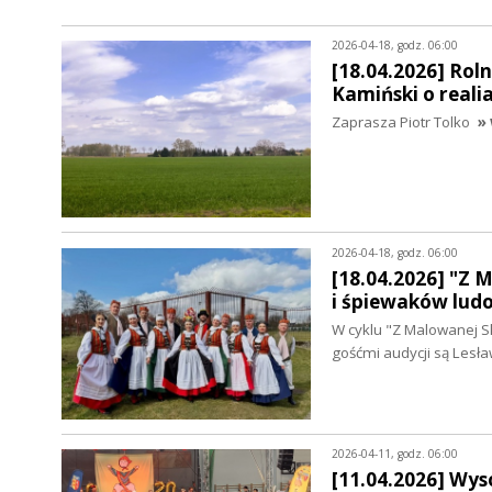
2026-04-18, godz. 06:00
[18.04.2026] Rol
Kamiński o reali
Zaprasza Piotr Tolko
» 
2026-04-18, godz. 06:00
[18.04.2026] "Z 
i śpiewaków lud
W cyklu "Z Malowanej S
gośćmi audycji są Lesła
2026-04-11, godz. 06:00
[11.04.2026] Wys