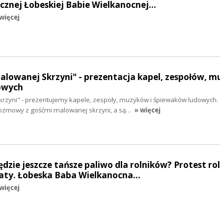
cznej Łobeskiej Babie Wielkanocnej…
więcej
Malowanej Skrzyni" - prezentacja kapel, zespołów, 
owych
krzyni" - prezentujemy kapele, zespoły, muzyków i śpiewaków ludowych.
rozmowy z gośćmi malowanej skrzyni, a są…
» więcej
będzie jeszcze tańsze paliwo dla rolników? Protest ro
ulaty. Łobeska Baba Wielkanocna…
więcej