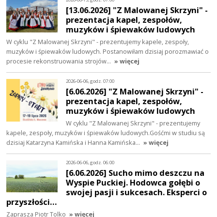
[13.06.2026] "Z Malowanej Skrzyni" -
prezentacja kapel, zespołów,
muzyków i śpiewaków ludowych
W cyklu "Z Malowanej Skrzyni" - prezentujemy kapele, zespoły,
muzyków i śpiewaków ludowych. Postanowiłam dzisiaj porozmawiać o
procesie rekonstruowania strojów…
» więcej
2026-06-06, godz. 07:00
[6.06.2026] "Z Malowanej Skrzyni" -
prezentacja kapel, zespołów,
muzyków i śpiewaków ludowych
W cyklu "Z Malowanej Skrzyni" - prezentujemy
kapele, zespoły, muzyków i śpiewaków ludowych.Gośćmi w studiu są
dzisiaj Katarzyna Kamińska i Hanna Kamińska…
» więcej
2026-06-06, godz. 06:00
[6.06.2026] Sucho mimo deszczu na
Wyspie Puckiej. Hodowca gołębi o
swojej pasji i sukcesach. Eksperci o
przyszłości…
Zaprasza Piotr Tolko
» więcej