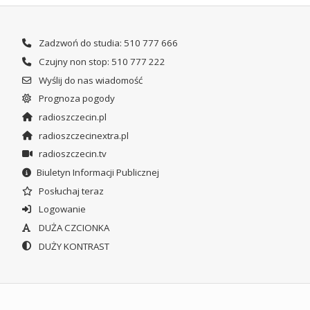
Zadzwoń do studia: 510 777 666
Czujny non stop: 510 777 222
Wyślij do nas wiadomość
Prognoza pogody
radioszczecin.pl
radioszczecinextra.pl
radioszczecin.tv
Biuletyn Informacji Publicznej
Posłuchaj teraz
Logowanie
DUŻA CZCIONKA
DUŻY KONTRAST