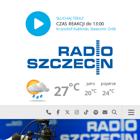
SŁUCHAJ TERAZ
CZAS REAKCJI do 13:00
Krzysztof Kukliński, Sławomir Orlik
°C
jutro
pojutrze
27
°C
°C
20
24
Najlepiej po prostu do nas zadzwoń
Odwiedź nas na Facebook-u
Odwiedź nas na X
Odwiedź nas na Instagram-ie
Odwiedź nas na TikTok-u
Szukaj nas na Spotify
Wyślij do nas w
Szukaj