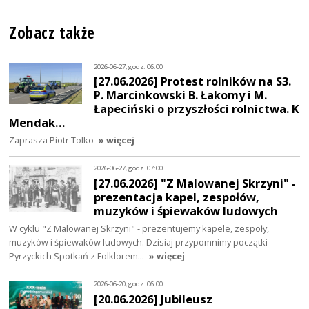
Zobacz także
2026-06-27, godz. 06:00
[27.06.2026] Protest rolników na S3.
P. Marcinkowski B. Łakomy i M.
Łapeciński o przyszłości rolnictwa. K
Mendak…
Zaprasza Piotr Tolko
» więcej
2026-06-27, godz. 07:00
[27.06.2026] "Z Malowanej Skrzyni" -
prezentacja kapel, zespołów,
muzyków i śpiewaków ludowych
W cyklu "Z Malowanej Skrzyni" - prezentujemy kapele, zespoły,
muzyków i śpiewaków ludowych. Dzisiaj przypomnimy początki
Pyrzyckich Spotkań z Folklorem…
» więcej
2026-06-20, godz. 06:00
[20.06.2026] Jubileusz