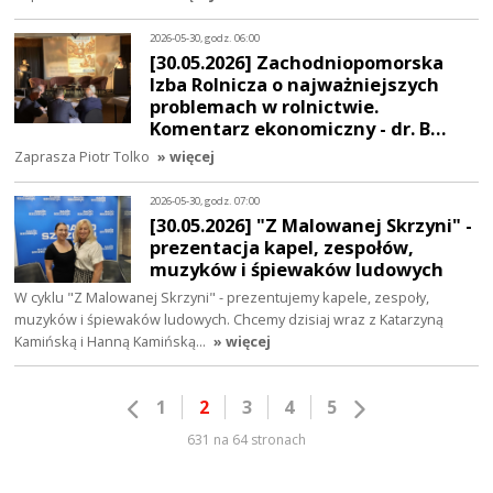
2026-05-30, godz. 06:00
[30.05.2026] Zachodniopomorska
Izba Rolnicza o najważniejszych
problemach w rolnictwie.
Komentarz ekonomiczny - dr. B…
Zaprasza Piotr Tolko
» więcej
2026-05-30, godz. 07:00
[30.05.2026] "Z Malowanej Skrzyni" -
prezentacja kapel, zespołów,
muzyków i śpiewaków ludowych
W cyklu "Z Malowanej Skrzyni" - prezentujemy kapele, zespoły,
muzyków i śpiewaków ludowych. Chcemy dzisiaj wraz z Katarzyną
Kamińską i Hanną Kamińską…
» więcej
1
2
3
4
5
631 na 64 stronach