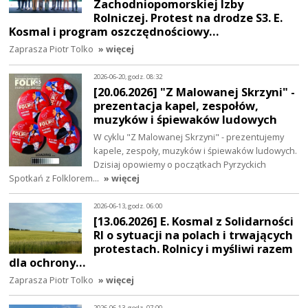
Zachodniopomorskiej Izby
Rolniczej. Protest na drodze S3. E.
Kosmal i program oszczędnościowy…
Zaprasza Piotr Tolko
» więcej
2026-06-20, godz. 08:32
[20.06.2026] "Z Malowanej Skrzyni" -
prezentacja kapel, zespołów,
muzyków i śpiewaków ludowych
W cyklu "Z Malowanej Skrzyni" - prezentujemy
kapele, zespoły, muzyków i śpiewaków ludowych.
Dzisiaj opowiemy o początkach Pyrzyckich
Spotkań z Folklorem…
» więcej
2026-06-13, godz. 06:00
[13.06.2026] E. Kosmal z Solidarności
RI o sytuacji na polach i trwających
protestach. Rolnicy i myśliwi razem
dla ochrony…
Zaprasza Piotr Tolko
» więcej
2026-06-13, godz. 07:00