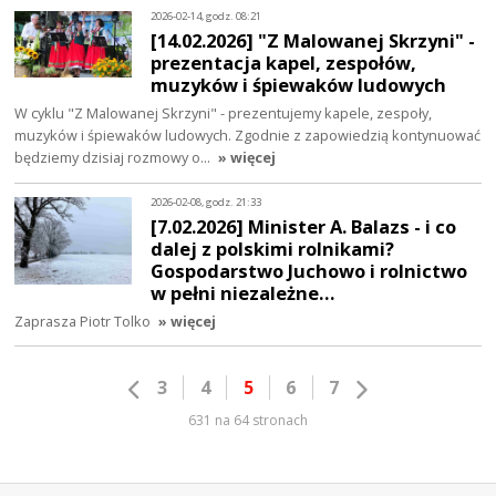
2026-02-14, godz. 08:21
[14.02.2026] "Z Malowanej Skrzyni" -
prezentacja kapel, zespołów,
muzyków i śpiewaków ludowych
W cyklu "Z Malowanej Skrzyni" - prezentujemy kapele, zespoły,
muzyków i śpiewaków ludowych. Zgodnie z zapowiedzią kontynuować
będziemy dzisiaj rozmowy o…
» więcej
2026-02-08, godz. 21:33
[7.02.2026] Minister A. Balazs - i co
dalej z polskimi rolnikami?
Gospodarstwo Juchowo i rolnictwo
w pełni niezależne…
Zaprasza Piotr Tolko
» więcej
3
4
5
6
7
631 na 64 stronach