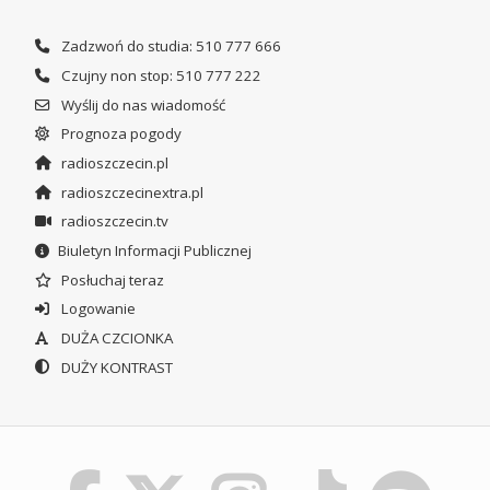
Zadzwoń do studia: 510 777 666
Czujny non stop: 510 777 222
Wyślij do nas wiadomość
Prognoza pogody
radioszczecin.pl
radioszczecinextra.pl
radioszczecin.tv
Biuletyn Informacji Publicznej
Posłuchaj teraz
Logowanie
DUŻA CZCIONKA
DUŻY KONTRAST