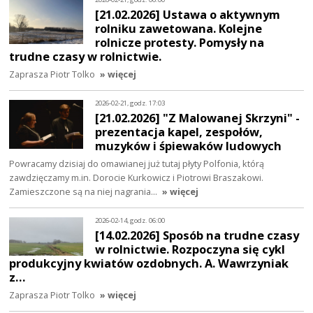
[21.02.2026] Ustawa o aktywnym
rolniku zawetowana. Kolejne
rolnicze protesty. Pomysły na
trudne czasy w rolnictwie.
Zaprasza Piotr Tolko
» więcej
2026-02-21, godz. 17:03
[21.02.2026] "Z Malowanej Skrzyni" -
prezentacja kapel, zespołów,
muzyków i śpiewaków ludowych
Powracamy dzisiaj do omawianej już tutaj płyty Polfonia, którą
zawdzięczamy m.in. Dorocie Kurkowicz i Piotrowi Braszakowi.
Zamieszczone są na niej nagrania…
» więcej
2026-02-14, godz. 06:00
[14.02.2026] Sposób na trudne czasy
w rolnictwie. Rozpoczyna się cykl
produkcyjny kwiatów ozdobnych. A. Wawrzyniak
z…
Zaprasza Piotr Tolko
» więcej