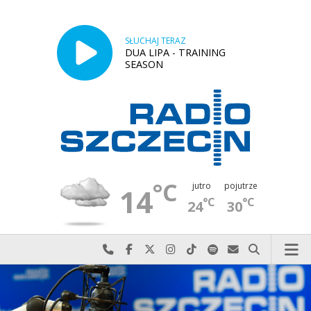
SŁUCHAJ TERAZ
DUA LIPA - TRAINING
SEASON
°C
jutro
pojutrze
14
°C
°C
24
30
Najlepiej po prostu do nas zadzwoń
Odwiedź nas na Facebook-u
Odwiedź nas na X
Odwiedź nas na Instagram-ie
Odwiedź nas na TikTok-u
Szukaj nas na Spotify
Wyślij do nas w
Szukaj