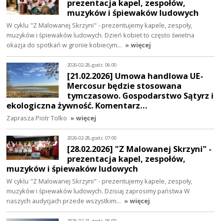
prezentacja kapel, zespołów,
muzyków i śpiewaków ludowych
W cyklu "Z Malowanej Skrzyni" - prezentujemy kapele, zespoły,
muzyków i śpiewaków ludowych. Dzień kobiet to często świetna
okazja do spotkań w gronie kobiecym…
» więcej
2026-02-28, godz. 06:00
[21.02.2026] Umowa handlowa UE-
Mercosur będzie stosowana
tymczasowo. Gospodarstwo Sątyrz i
ekologiczna żywność. Komentarz…
Zaprasza Piotr Tolko
» więcej
2026-02-28, godz. 07:00
[28.02.2026] "Z Malowanej Skrzyni" -
prezentacja kapel, zespołów,
muzyków i śpiewaków ludowych
W cyklu "Z Malowanej Skrzyni" - prezentujemy kapele, zespoły,
muzyków i śpiewaków ludowych. Dzisiaj zaprosimy państwa W
naszych audycjach przede wszystkim…
» więcej
2026-02-21, godz. 06:00