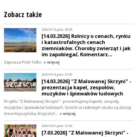
Zobacz także
2026-03-14, godz. 06:00
[14.03.2026] Rolnicy o cenach, rynku
i katastrofalnych cenach
ziemniaków. Choroby zwierząt i jak
im zapobiegać. Komentarz…
Zaprasza Piotr Tolko
» więcej
2026-03-14, godz. 07:00
[14.03.2026] "Z Malowanej Skrzyni" -
prezentacja kapel, zespołów,
muzyków i śpiewaków ludowych
W cyklu "Z Malowanej Skrzyni" - prezentujemy kapele, zespoły,
muzyków i śpiewaków ludowych. Gośćmi w radiowym studiu są dzisiaj
Anna Knyszyńska, Krzysztof…
» więcej
2026-03-07, godz. 07:00
[7.03.2026] "Z Malowanej Skrzyni" -