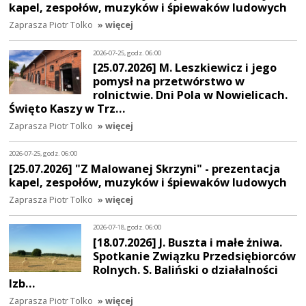
kapel, zespołów, muzyków i śpiewaków ludowych
Zaprasza Piotr Tolko
» więcej
2026-07-25, godz. 06:00
[25.07.2026] M. Leszkiewicz i jego
pomysł na przetwórstwo w
rolnictwie. Dni Pola w Nowielicach.
Święto Kaszy w Trz…
Zaprasza Piotr Tolko
» więcej
2026-07-25, godz. 06:00
[25.07.2026] "Z Malowanej Skrzyni" - prezentacja
kapel, zespołów, muzyków i śpiewaków ludowych
Zaprasza Piotr Tolko
» więcej
2026-07-18, godz. 06:00
[18.07.2026] J. Buszta i małe żniwa.
Spotkanie Związku Przedsiębiorców
Rolnych. S. Baliński o działalności
Izb…
Zaprasza Piotr Tolko
» więcej