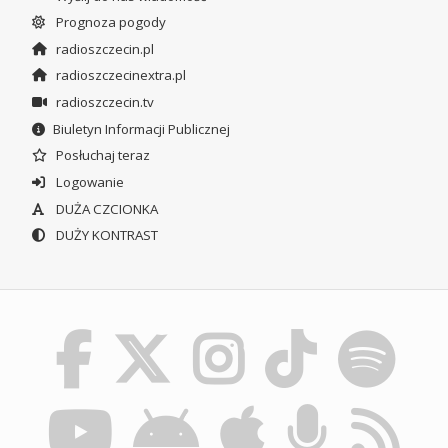
Prognoza pogody
radioszczecin.pl
radioszczecinextra.pl
radioszczecin.tv
Biuletyn Informacji Publicznej
Posłuchaj teraz
Logowanie
DUŻA CZCIONKA
DUŻY KONTRAST