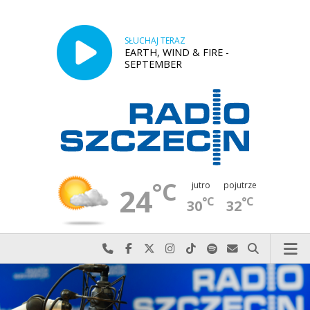
SŁUCHAJ TERAZ
EARTH, WIND & FIRE -
SEPTEMBER
°C
jutro
pojutrze
24
°C
°C
30
32
Najlepiej po prostu do nas zadzwoń
Odwiedź nas na Facebook-u
Odwiedź nas na X
Odwiedź nas na Instagram-ie
Odwiedź nas na TikTok-u
Szukaj nas na Spotify
Wyślij do nas w
Szukaj