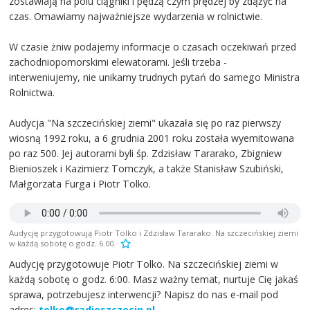
zostawiają na polu ciągniki i pędzą czym prędzej by zdążyć na
czas. Omawiamy najważniejsze wydarzenia w rolnictwie.
W czasie żniw podajemy informacje o czasach oczekiwań przed
zachodniopomorskimi elewatorami. Jeśli trzeba -
interweniujemy, nie unikamy trudnych pytań do samego Ministra
Rolnictwa.
Audycja "Na szczecińskiej ziemi" ukazała się po raz pierwszy
wiosną 1992 roku, a 6 grudnia 2001 roku została wyemitowana
po raz 500. Jej autorami byli śp. Zdzisław Tararako, Zbigniew
Bienioszek i Kazimierz Tomczyk, a także Stanisław Szubiński,
Małgorzata Furga i Piotr Tolko.
Audycję przygotowują Piotr Tolko i Zdzisław Tararako. Na szczecińskiej ziemi
w każdą sobotę o godz. 6.00.
Audycję przygotowuje Piotr Tolko. Na szczecińskiej ziemi w
każdą sobotę o godz. 6:00. Masz ważny temat, nurtuje Cię jakaś
sprawa, potrzebujesz interwencji? Napisz do nas e-mail pod
adres:
tolko@radioszczecin.pl