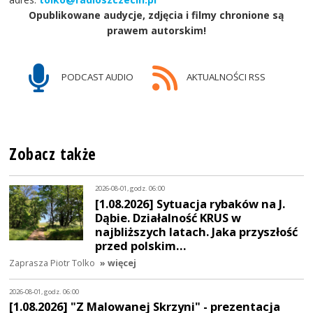
Opublikowane audycje, zdjęcia i filmy chronione są
prawem autorskim!
PODCAST AUDIO
AKTUALNOŚCI RSS
Zobacz także
2026-08-01, godz. 06:00
[1.08.2026] Sytuacja rybaków na J.
Dąbie. Działalność KRUS w
najbliższych latach. Jaka przyszłość
przed polskim…
Zaprasza Piotr Tolko
» więcej
2026-08-01, godz. 06:00
[1.08.2026] "Z Malowanej Skrzyni" - prezentacja