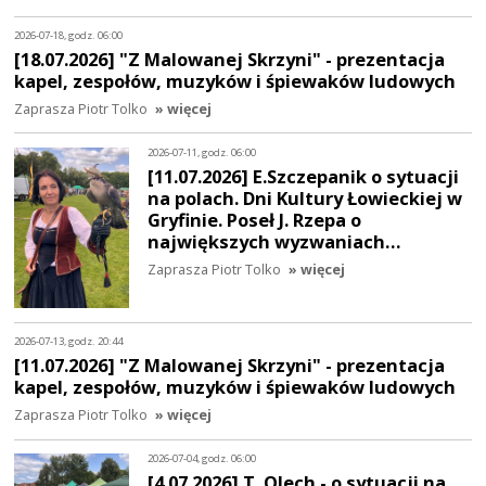
2026-07-18, godz. 06:00
[18.07.2026] "Z Malowanej Skrzyni" - prezentacja
kapel, zespołów, muzyków i śpiewaków ludowych
Zaprasza Piotr Tolko
» więcej
2026-07-11, godz. 06:00
[11.07.2026] E.Szczepanik o sytuacji
na polach. Dni Kultury Łowieckiej w
Gryfinie. Poseł J. Rzepa o
największych wyzwaniach…
Zaprasza Piotr Tolko
» więcej
2026-07-13, godz. 20:44
[11.07.2026] "Z Malowanej Skrzyni" - prezentacja
kapel, zespołów, muzyków i śpiewaków ludowych
Zaprasza Piotr Tolko
» więcej
2026-07-04, godz. 06:00
[4.07.2026] T. Olech - o sytuacji na