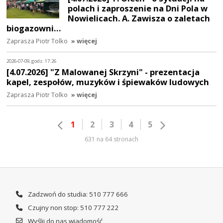
polach i zaproszenie na Dni Pola w
Nowielicach. A. Zawisza o zaletach
biogazowni…
Zaprasza Piotr Tolko
» więcej
2026-07-09, godz. 17:26
[4.07.2026] "Z Malowanej Skrzyni" - prezentacja
kapel, zespołów, muzyków i śpiewaków ludowych
Zaprasza Piotr Tolko
» więcej
1
2
3
4
5
631 na 64 stronach
Zadzwoń do studia: 510 777 666
Czujny non stop: 510 777 222
Wyślij do nas wiadomość