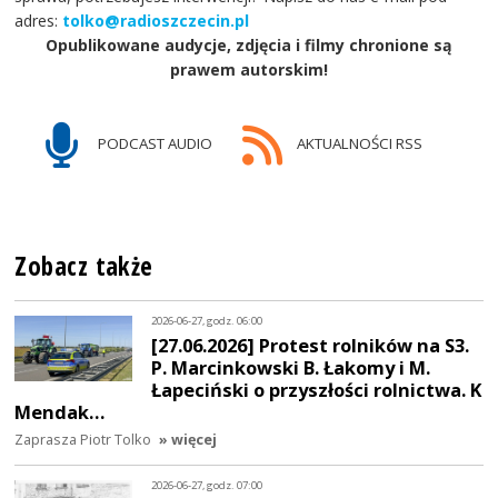
adres:
tolko@radioszczecin.pl
Opublikowane audycje, zdjęcia i filmy chronione są
prawem autorskim!
PODCAST AUDIO
AKTUALNOŚCI RSS
Zobacz także
2026-06-27, godz. 06:00
[27.06.2026] Protest rolników na S3.
P. Marcinkowski B. Łakomy i M.
Łapeciński o przyszłości rolnictwa. K
Mendak…
Zaprasza Piotr Tolko
» więcej
2026-06-27, godz. 07:00