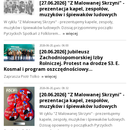
[27.06.2026] "Z Malowanej Skrzyni" -
prezentacja kapel, zespołów,
muzyków i śpiewaków ludowych
W cyklu "Z Malowanej Skrzyni" - prezentujemy kapele, zespoły,
muzyków i śpiewaków ludowych. Dzisiaj przypomnimy początki
Pyrzyckich Spotkań z Folklorem…
» więcej
2026-06-20, godz. 06:00
[20.06.2026] Jubileusz
Zachodniopomorskiej Izby
Rolniczej. Protest na drodze S3. E.
Kosmal i program oszczędnościowy…
Zaprasza Piotr Tolko
» więcej
2026-06-20, godz. 08:32
[20.06.2026] "Z Malowanej Skrzyni" -
prezentacja kapel, zespołów,
muzyków i śpiewaków ludowych
W cyklu "Z Malowanej Skrzyni" - prezentujemy
kapele, zespoły, muzyków i śpiewaków ludowych.
Dzisiaj opowiemy o początkach Pyrzyckich