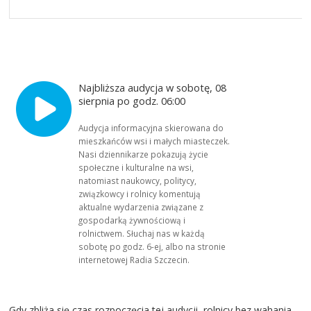
Najbliższa audycja w sobotę, 08
sierpnia po godz. 06:00
Audycja informacyjna skierowana do
mieszkańców wsi i małych miasteczek.
Nasi dziennikarze pokazują życie
społeczne i kulturalne na wsi,
natomiast naukowcy, politycy,
związkowcy i rolnicy komentują
aktualne wydarzenia związane z
gospodarką żywnościową i
rolnictwem. Słuchaj nas w każdą
sobotę po godz. 6-ej, albo na stronie
internetowej Radia Szczecin.
Gdy zbliża się czas rozpoczęcia tej audycji, rolnicy bez wahania