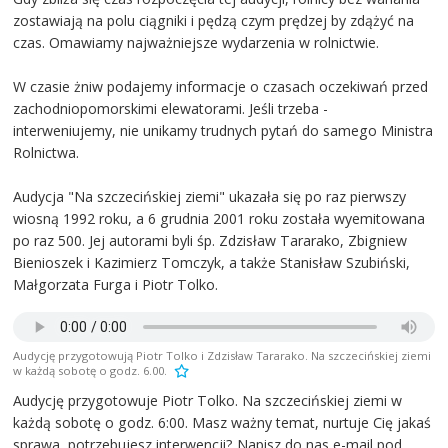
zostawiają na polu ciągniki i pędzą czym prędzej by zdążyć na
czas. Omawiamy najważniejsze wydarzenia w rolnictwie.
W czasie żniw podajemy informacje o czasach oczekiwań przed
zachodniopomorskimi elewatorami. Jeśli trzeba -
interweniujemy, nie unikamy trudnych pytań do samego Ministra
Rolnictwa.
Audycja "Na szczecińskiej ziemi" ukazała się po raz pierwszy
wiosną 1992 roku, a 6 grudnia 2001 roku została wyemitowana
po raz 500. Jej autorami byli śp. Zdzisław Tararako, Zbigniew
Bienioszek i Kazimierz Tomczyk, a także Stanisław Szubiński,
Małgorzata Furga i Piotr Tolko.
Audycję przygotowują Piotr Tolko i Zdzisław Tararako. Na szczecińskiej ziemi
w każdą sobotę o godz. 6.00.
Audycję przygotowuje Piotr Tolko. Na szczecińskiej ziemi w
każdą sobotę o godz. 6:00. Masz ważny temat, nurtuje Cię jakaś
sprawa, potrzebujesz interwencji? Napisz do nas e-mail pod