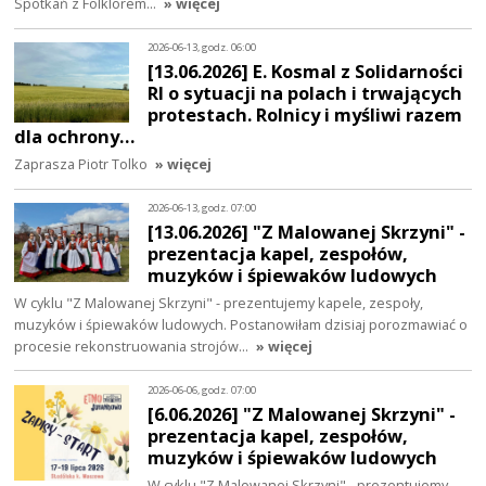
Spotkań z Folklorem…
» więcej
2026-06-13, godz. 06:00
[13.06.2026] E. Kosmal z Solidarności
RI o sytuacji na polach i trwających
protestach. Rolnicy i myśliwi razem
dla ochrony…
Zaprasza Piotr Tolko
» więcej
2026-06-13, godz. 07:00
[13.06.2026] "Z Malowanej Skrzyni" -
prezentacja kapel, zespołów,
muzyków i śpiewaków ludowych
W cyklu "Z Malowanej Skrzyni" - prezentujemy kapele, zespoły,
muzyków i śpiewaków ludowych. Postanowiłam dzisiaj porozmawiać o
procesie rekonstruowania strojów…
» więcej
2026-06-06, godz. 07:00
[6.06.2026] "Z Malowanej Skrzyni" -
prezentacja kapel, zespołów,
muzyków i śpiewaków ludowych
W cyklu "Z Malowanej Skrzyni" - prezentujemy