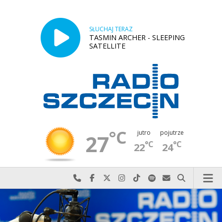
SŁUCHAJ TERAZ
TASMIN ARCHER - SLEEPING
SATELLITE
°C
jutro
pojutrze
27
°C
°C
22
24
Najlepiej po prostu do nas zadzwoń
Odwiedź nas na Facebook-u
Odwiedź nas na X
Odwiedź nas na Instagram-ie
Odwiedź nas na TikTok-u
Szukaj nas na Spotify
Wyślij do nas w
Szukaj