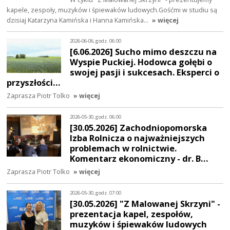
kapele, zespoły, muzyków i śpiewaków ludowych.Gośćmi w studiu są
dzisiaj Katarzyna Kamińska i Hanna Kamińska…
» więcej
2026-06-06, godz. 06:00
[6.06.2026] Sucho mimo deszczu na
Wyspie Puckiej. Hodowca gołębi o
swojej pasji i sukcesach. Eksperci o
przyszłości…
Zaprasza Piotr Tolko
» więcej
2026-05-30, godz. 06:00
[30.05.2026] Zachodniopomorska
Izba Rolnicza o najważniejszych
problemach w rolnictwie.
Komentarz ekonomiczny - dr. B…
Zaprasza Piotr Tolko
» więcej
2026-05-30, godz. 07:00
[30.05.2026] "Z Malowanej Skrzyni" -
prezentacja kapel, zespołów,
muzyków i śpiewaków ludowych