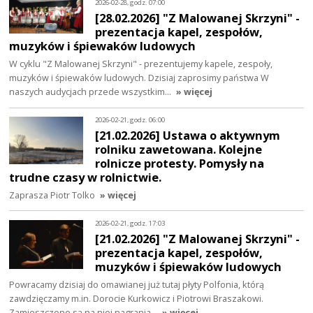
2026-02-28, godz. 07:00
[28.02.2026] "Z Malowanej Skrzyni" -
prezentacja kapel, zespołów,
muzyków i śpiewaków ludowych
W cyklu "Z Malowanej Skrzyni" - prezentujemy kapele, zespoły,
muzyków i śpiewaków ludowych. Dzisiaj zaprosimy państwa W
naszych audycjach przede wszystkim…
» więcej
2026-02-21, godz. 06:00
[21.02.2026] Ustawa o aktywnym
rolniku zawetowana. Kolejne
rolnicze protesty. Pomysły na
trudne czasy w rolnictwie.
Zaprasza Piotr Tolko
» więcej
2026-02-21, godz. 17:03
[21.02.2026] "Z Malowanej Skrzyni" -
prezentacja kapel, zespołów,
muzyków i śpiewaków ludowych
Powracamy dzisiaj do omawianej już tutaj płyty Polfonia, którą
zawdzięczamy m.in. Dorocie Kurkowicz i Piotrowi Braszakowi.
Zamieszczone są na niej nagrania…
» więcej