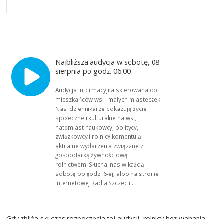
Najbliższa audycja w sobotę, 08
sierpnia po godz. 06:00
Audycja informacyjna skierowana do
mieszkańców wsi i małych miasteczek.
Nasi dziennikarze pokazują życie
społeczne i kulturalne na wsi,
natomiast naukowcy, politycy,
związkowcy i rolnicy komentują
aktualne wydarzenia związane z
gospodarką żywnościową i
rolnictwem. Słuchaj nas w każdą
sobotę po godz. 6-ej, albo na stronie
internetowej Radia Szczecin.
Gdy zbliża się czas rozpoczęcia tej audycji, rolnicy bez wahania