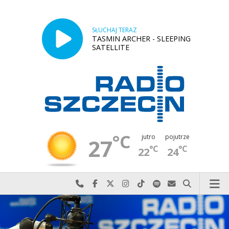
SŁUCHAJ TERAZ
TASMIN ARCHER - SLEEPING
SATELLITE
°C
jutro
pojutrze
27
°C
°C
22
24
Najlepiej po prostu do nas zadzwoń
Odwiedź nas na Facebook-u
Odwiedź nas na X
Odwiedź nas na Instagram-ie
Odwiedź nas na TikTok-u
Szukaj nas na Spotify
Wyślij do nas w
Szukaj