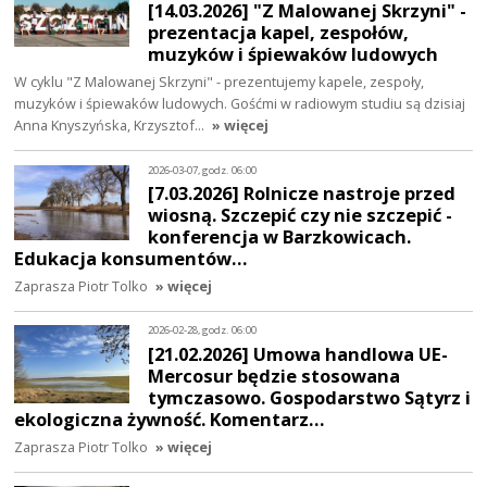
[14.03.2026] "Z Malowanej Skrzyni" -
prezentacja kapel, zespołów,
muzyków i śpiewaków ludowych
W cyklu "Z Malowanej Skrzyni" - prezentujemy kapele, zespoły,
muzyków i śpiewaków ludowych. Gośćmi w radiowym studiu są dzisiaj
Anna Knyszyńska, Krzysztof…
» więcej
2026-03-07, godz. 06:00
[7.03.2026] Rolnicze nastroje przed
wiosną. Szczepić czy nie szczepić -
konferencja w Barzkowicach.
Edukacja konsumentów…
Zaprasza Piotr Tolko
» więcej
2026-02-28, godz. 06:00
[21.02.2026] Umowa handlowa UE-
Mercosur będzie stosowana
tymczasowo. Gospodarstwo Sątyrz i
ekologiczna żywność. Komentarz…
Zaprasza Piotr Tolko
» więcej