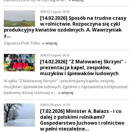
2026-02-14, godz. 06:00
[14.02.2026] Sposób na trudne czasy
w rolnictwie. Rozpoczyna się cykl
produkcyjny kwiatów ozdobnych. A. Wawrzyniak
z…
Zaprasza Piotr Tolko
» więcej
2026-02-14, godz. 08:21
[14.02.2026] "Z Malowanej Skrzyni" -
prezentacja kapel, zespołów,
muzyków i śpiewaków ludowych
W cyklu "Z Malowanej Skrzyni" - prezentujemy kapele, zespoły,
muzyków i śpiewaków ludowych. Zgodnie z zapowiedzią kontynuować
będziemy dzisiaj rozmowy o…
» więcej
2026-02-08, godz. 21:33
[7.02.2026] Minister A. Balazs - i co
dalej z polskimi rolnikami?
Gospodarstwo Juchowo i rolnictwo
w pełni niezależne…