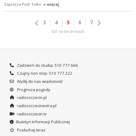
Zaprasza Piotr Tolko
» więcej
3
4
5
6
7
631 na 64 stronach
Zadzwoń do studia: 510 777 666
Czujny non stop: 510 777 222
Wyślij do nas wiadomość
Prognoza pogody
radioszczecin.pl
radioszczecinextra.pl
radioszczecin.tv
Biuletyn Informacji Publicznej
Posłuchaj teraz