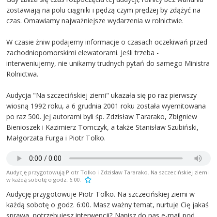
zostawiają na polu ciągniki i pędzą czym prędzej by zdążyć na
czas. Omawiamy najważniejsze wydarzenia w rolnictwie.
W czasie żniw podajemy informacje o czasach oczekiwań przed
zachodniopomorskimi elewatorami. Jeśli trzeba -
interweniujemy, nie unikamy trudnych pytań do samego Ministra
Rolnictwa.
Audycja "Na szczecińskiej ziemi" ukazała się po raz pierwszy
wiosną 1992 roku, a 6 grudnia 2001 roku została wyemitowana
po raz 500. Jej autorami byli śp. Zdzisław Tararako, Zbigniew
Bienioszek i Kazimierz Tomczyk, a także Stanisław Szubiński,
Małgorzata Furga i Piotr Tolko.
Audycję przygotowują Piotr Tolko i Zdzisław Tararako. Na szczecińskiej ziemi
w każdą sobotę o godz. 6.00.
Audycję przygotowuje Piotr Tolko. Na szczecińskiej ziemi w
każdą sobotę o godz. 6:00. Masz ważny temat, nurtuje Cię jakaś
sprawa, potrzebujesz interwencji? Napisz do nas e-mail pod