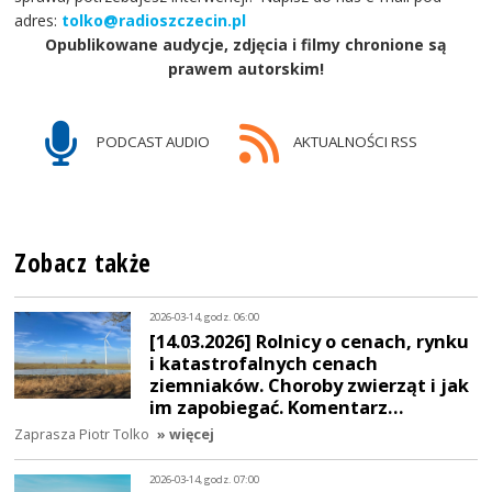
adres:
tolko@radioszczecin.pl
Opublikowane audycje, zdjęcia i filmy chronione są
prawem autorskim!
PODCAST AUDIO
AKTUALNOŚCI RSS
Zobacz także
2026-03-14, godz. 06:00
[14.03.2026] Rolnicy o cenach, rynku
i katastrofalnych cenach
ziemniaków. Choroby zwierząt i jak
im zapobiegać. Komentarz…
Zaprasza Piotr Tolko
» więcej
2026-03-14, godz. 07:00