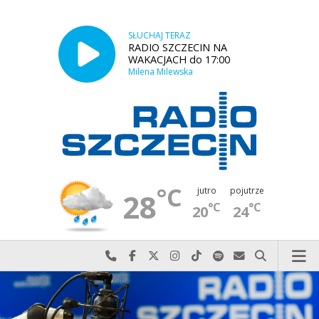
SŁUCHAJ TERAZ
RADIO SZCZECIN NA
WAKACJACH do 17:00
Milena Milewska
°C
jutro
pojutrze
28
°C
°C
20
24
Najlepiej po prostu do nas zadzwoń
Odwiedź nas na Facebook-u
Odwiedź nas na X
Odwiedź nas na Instagram-ie
Odwiedź nas na TikTok-u
Szukaj nas na Spotify
Wyślij do nas w
Szukaj