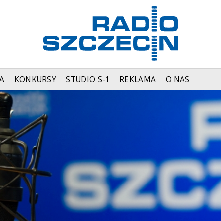
A
KONKURSY
STUDIO S-1
REKLAMA
O NAS