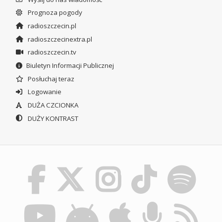
Prognoza pogody
radioszczecin.pl
radioszczecinextra.pl
radioszczecin.tv
Biuletyn Informacji Publicznej
Posłuchaj teraz
Logowanie
DUŻA CZCIONKA
DUŻY KONTRAST