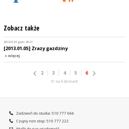
Zobacz także
2013-01-07, godz. 09:27
[2013.01.05] Zrazy gazdziny
» więcej
2
3
4
5
6
51 na 6 stronach
Zadzwoń do studia: 510 777 666
Czujny non stop: 510 777 222
Wyślij do nas wiadomość