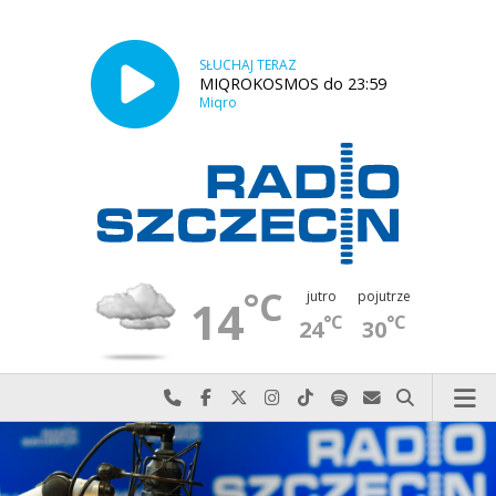
SŁUCHAJ TERAZ
MIQROKOSMOS do 23:59
Miqro
°C
jutro
pojutrze
14
°C
°C
24
30
Najlepiej po prostu do nas zadzwoń
Odwiedź nas na Facebook-u
Odwiedź nas na X
Odwiedź nas na Instagram-ie
Odwiedź nas na TikTok-u
Szukaj nas na Spotify
Wyślij do nas w
Szukaj