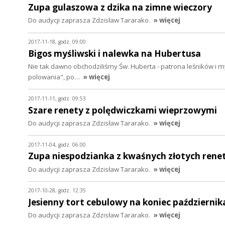
Zupa gulaszowa z dzika na zimne wieczory
Do audycji zaprasza Zdzisław Tararako.
» więcej
2017-11-18, godz. 09:00
Bigos myśliwski i nalewka na Hubertusa
Nie tak dawno obchodziliśmy Św. Huberta - patrona leśników i my
polowania", po…
» więcej
2017-11-11, godz. 09:53
Szare renety z polędwiczkami wieprzowymi
Do audycji zaprasza Zdzisław Tararako.
» więcej
2017-11-04, godz. 06:00
Zupa niespodzianka z kwaśnych złotych rene
Do audycji zaprasza Zdzisław Tararako.
» więcej
2017-10-28, godz. 12:35
Jesienny tort cebulowy na koniec październik
Do audycji zaprasza Zdzisław Tararako.
» więcej