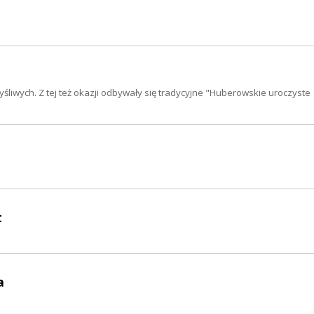
śliwych. Z tej też okazji odbywały się tradycyjne "Huberowskie uroczyste
t
a