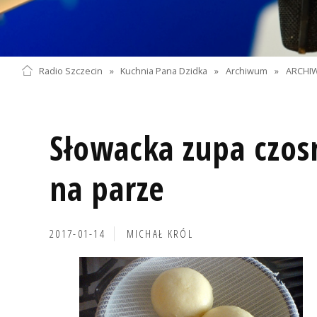
Radio Szczecin
»
Kuchnia Pana Dzidka
»
Archiwum
»
ARCHIW
Słowacka zupa czos
na parze
2017-01-14
MICHAŁ KRÓL