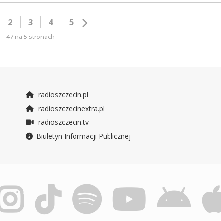
2
3
4
5
47 na 5 stronach
radioszczecin.pl
radioszczecinextra.pl
radioszczecin.tv
Biuletyn Informacji Publicznej