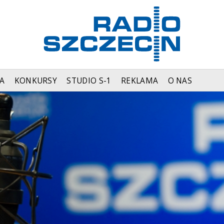
A
KONKURSY
STUDIO S-1
REKLAMA
O NAS