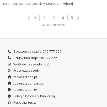
Do audycji zaprasza Zdzisław Tararako.
» więcej
1
2
3
4
5
47 na 5 stronach
Zadzwoń do studia: 510 777 666
Czujny non stop: 510 777 222
Wyślij do nas wiadomość
Prognoza pogody
radioszczecin.pl
radioszczecinextra.pl
radioszczecin.tv
Biuletyn Informacji Publicznej
Posłuchaj teraz