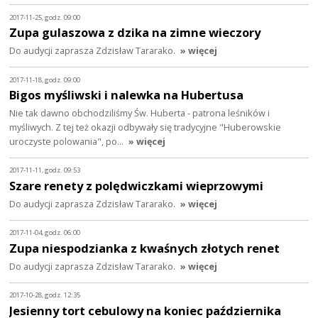
2017-11-25, godz. 09:00
Zupa gulaszowa z dzika na zimne wieczory
Do audycji zaprasza Zdzisław Tararako.
» więcej
2017-11-18, godz. 09:00
Bigos myśliwski i nalewka na Hubertusa
Nie tak dawno obchodziliśmy Św. Huberta - patrona leśników i
myśliwych. Z tej też okazji odbywały się tradycyjne "Huberowskie
uroczyste polowania", po…
» więcej
2017-11-11, godz. 09:53
Szare renety z polędwiczkami wieprzowymi
Do audycji zaprasza Zdzisław Tararako.
» więcej
2017-11-04, godz. 06:00
Zupa niespodzianka z kwaśnych złotych renet
Do audycji zaprasza Zdzisław Tararako.
» więcej
2017-10-28, godz. 12:35
Jesienny tort cebulowy na koniec października