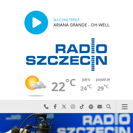
SŁUCHAJ TERAZ
ARIANA GRANDE - OH WELL
°C
jutro
pojutrze
22
°C
°C
24
29
Najlepiej po prostu do nas zadzwoń
Odwiedź nas na Facebook-u
Odwiedź nas na X
Odwiedź nas na Instagram-ie
Odwiedź nas na TikTok-u
Szukaj nas na Spotify
Wyślij do nas w
Szukaj