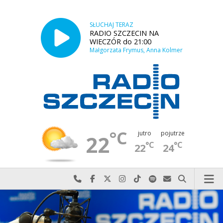
SŁUCHAJ TERAZ
RADIO SZCZECIN NA
WIECZÓR do 21:00
Małgorzata Frymus, Anna Kolmer
°C
jutro
pojutrze
22
°C
°C
22
24
Najlepiej po prostu do nas zadzwoń
Odwiedź nas na Facebook-u
Odwiedź nas na X
Odwiedź nas na Instagram-ie
Odwiedź nas na TikTok-u
Szukaj nas na Spotify
Wyślij do nas w
Szukaj