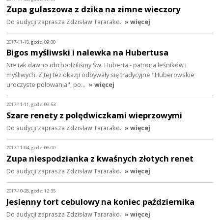
Zupa gulaszowa z dzika na zimne wieczory
Do audycji zaprasza Zdzisław Tararako.
» więcej
2017-11-18, godz. 09:00
Bigos myśliwski i nalewka na Hubertusa
Nie tak dawno obchodziliśmy Św. Huberta - patrona leśników i
myśliwych. Z tej też okazji odbywały się tradycyjne "Huberowskie
uroczyste polowania", po…
» więcej
2017-11-11, godz. 09:53
Szare renety z polędwiczkami wieprzowymi
Do audycji zaprasza Zdzisław Tararako.
» więcej
2017-11-04, godz. 06:00
Zupa niespodzianka z kwaśnych złotych renet
Do audycji zaprasza Zdzisław Tararako.
» więcej
2017-10-28, godz. 12:35
Jesienny tort cebulowy na koniec października
Do audycji zaprasza Zdzisław Tararako.
» więcej