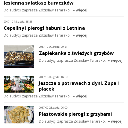
Jesienna sałatka z buraczków
Do audycji zaprasza Zdzisław Tararako.
» więcej
2017-10-15, godz. 15:31
Cepeliny i pierogi babuni z Letnina
Do audycji zaprasza Zdzisław Tararako.
» więcej
2017-10-09, godz. 09:31
Zapiekanka z świeżych grzybów
Do audycji zaprasza Zdzisław Tararako.
» więcej
2017-10-02, godz. 18:59
Jeszcze o potrawach z dyni. Zupa i
placek
Do audycji zaprasza Zdzisław Tararako.
» więcej
2017-09-23, godz. 06:00
Piastowskie pierogi z grzybami
Do audycji zaprasza Zdzisław Tararako.
» więcej