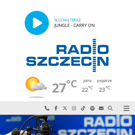
SŁUCHAJ TERAZ
JUNGLE - CARRY ON
°C
jutro
pojutrze
27
°C
°C
22
23
Najlepiej po prostu do nas zadzwoń
Odwiedź nas na Facebook-u
Odwiedź nas na X
Odwiedź nas na Instagram-ie
Odwiedź nas na TikTok-u
Szukaj nas na Spotify
Wyślij do nas w
Szukaj