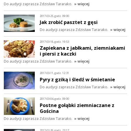
Do audycji zaprasza Zdzisław Tararako.
» więcej
2017-03-25, godz. 09:00
Jak zrobić pasztet z gęsi
Do audycji zaprasza Zdzisław Tararako.
» więcej
2017-03-18, godz. 19:53
Zapiekana z jabłkami, ziemniakami
i piersi z kaczki
Do audycji zaprasza Zdzisław Tararako.
» więcej
2017-03-11, godz. 12:31
Pyry z gziką i śledź w śmietanie
Do audycji zaprasza Zdzisław Tararako.
» więcej
2017-03-04, godz. 09:00
Postne gołąbki ziemniaczane z
Gościna
Do audycji zaprasza Zdzisław Tararako.
» więcej
2017-02-26, godz. 23:17