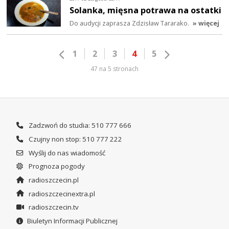
Solanka, mięsna potrawa na ostatki
Do audycji zaprasza Zdzisław Tararako.
» więcej
1
2
3
4
5
47 na 5 stronach
Zadzwoń do studia: 510 777 666
Czujny non stop: 510 777 222
Wyślij do nas wiadomość
Prognoza pogody
radioszczecin.pl
radioszczecinextra.pl
radioszczecin.tv
Biuletyn Informacji Publicznej