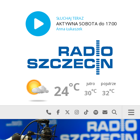
SŁUCHAJ TERAZ
AKTYWNA SOBOTA do 17:00
Anna Łukaszek
°C
jutro
pojutrze
24
°C
°C
30
32
Najlepiej po prostu do nas zadzwoń
Odwiedź nas na Facebook-u
Odwiedź nas na X
Odwiedź nas na Instagram-ie
Odwiedź nas na TikTok-u
Szukaj nas na Spotify
Wyślij do nas w
Szukaj