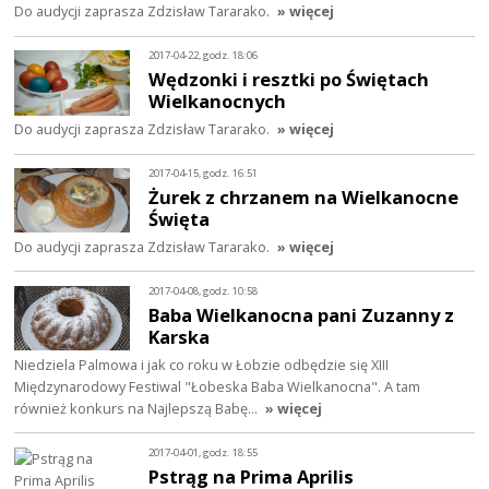
Do audycji zaprasza Zdzisław Tararako.
» więcej
2017-04-22, godz. 18:06
Wędzonki i resztki po Świętach
Wielkanocnych
Do audycji zaprasza Zdzisław Tararako.
» więcej
2017-04-15, godz. 16:51
Żurek z chrzanem na Wielkanocne
Święta
Do audycji zaprasza Zdzisław Tararako.
» więcej
2017-04-08, godz. 10:58
Baba Wielkanocna pani Zuzanny z
Karska
Niedziela Palmowa i jak co roku w Łobzie odbędzie się XIII
Międzynarodowy Festiwal "Łobeska Baba Wielkanocna". A tam
również konkurs na Najlepszą Babę…
» więcej
2017-04-01, godz. 18:55
Pstrąg na Prima Aprilis