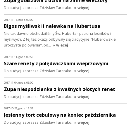
Zupa gulaszowa z dzika na zimne wieczory
Do audycji zaprasza Zdzisław Tararako.
» więcej
2017-11-18, godz. 09:00
Bigos myśliwski i nalewka na Hubertusa
Nie tak dawno obchodziliśmy Św. Huberta - patrona leśników i
myśliwych. Z tej też okazji odbywały się tradycyjne "Huberowskie
uroczyste polowania", po…
» więcej
2017-11-11, godz. 09:53
Szare renety z polędwiczkami wieprzowymi
Do audycji zaprasza Zdzisław Tararako.
» więcej
2017-11-04, godz. 06:00
Zupa niespodzianka z kwaśnych złotych renet
Do audycji zaprasza Zdzisław Tararako.
» więcej
2017-10-28, godz. 12:35
Jesienny tort cebulowy na koniec października
Do audycji zaprasza Zdzisław Tararako.
» więcej