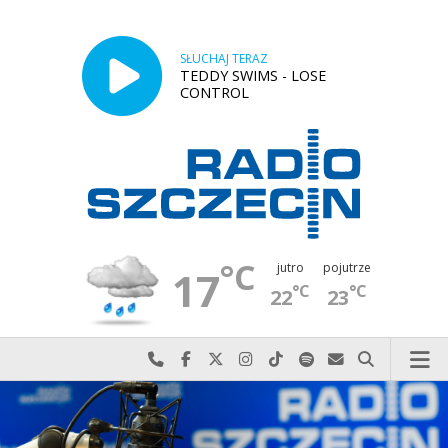
SŁUCHAJ TERAZ
TEDDY SWIMS - LOSE
CONTROL
°C
jutro
pojutrze
17
°C
°C
22
23
Najlepiej po prostu do nas zadzwoń
Odwiedź nas na Facebook-u
Odwiedź nas na X
Odwiedź nas na Instagram-ie
Odwiedź nas na TikTok-u
Szukaj nas na Spotify
Wyślij do nas w
Szukaj