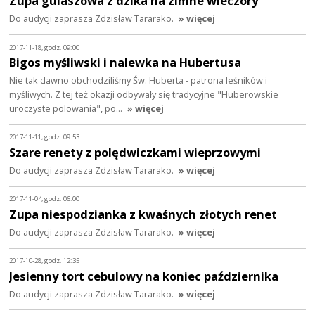
Zupa gulaszowa z dzika na zimne wieczory
Do audycji zaprasza Zdzisław Tararako.
» więcej
2017-11-18, godz. 09:00
Bigos myśliwski i nalewka na Hubertusa
Nie tak dawno obchodziliśmy Św. Huberta - patrona leśników i
myśliwych. Z tej też okazji odbywały się tradycyjne "Huberowskie
uroczyste polowania", po…
» więcej
2017-11-11, godz. 09:53
Szare renety z polędwiczkami wieprzowymi
Do audycji zaprasza Zdzisław Tararako.
» więcej
2017-11-04, godz. 06:00
Zupa niespodzianka z kwaśnych złotych renet
Do audycji zaprasza Zdzisław Tararako.
» więcej
2017-10-28, godz. 12:35
Jesienny tort cebulowy na koniec października
Do audycji zaprasza Zdzisław Tararako.
» więcej