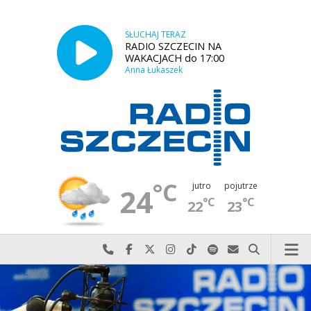
SŁUCHAJ TERAZ
RADIO SZCZECIN NA
WAKACJACH do 17:00
Anna Łukaszek
°C
jutro
pojutrze
24
°C
°C
22
23
Najlepiej po prostu do nas zadzwoń
Odwiedź nas na Facebook-u
Odwiedź nas na X
Odwiedź nas na Instagram-ie
Odwiedź nas na TikTok-u
Szukaj nas na Spotify
Wyślij do nas w
Szukaj