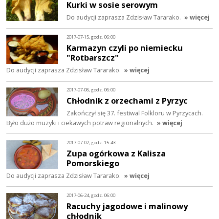
Kurki w sosie serowym
Do audycji zaprasza Zdzisław Tararako.
» więcej
2017-07-15, godz. 06:00
Karmazyn czyli po niemiecku
"Rotbarszcz"
Do audycji zaprasza Zdzisław Tararako.
» więcej
2017-07-08, godz. 06:00
Chłodnik z orzechami z Pyrzyc
Zakończył się 37. festiwal Folkloru w Pyrzycach.
Było dużo muzyki i ciekawych potraw regionalnych.
» więcej
2017-07-02, godz. 15:43
Zupa ogórkowa z Kalisza
Pomorskiego
Do audycji zaprasza Zdzisław Tararako.
» więcej
2017-06-24, godz. 06:00
Racuchy jagodowe i malinowy
chłodnik