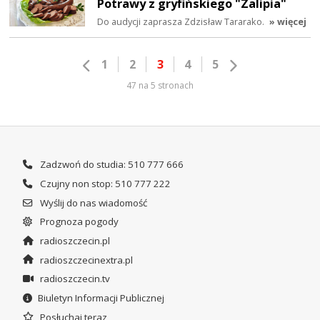
Potrawy z gryfińskiego "Zalipia"
Do audycji zaprasza Zdzisław Tararako.
» więcej
1
2
3
4
5
47 na 5 stronach
Zadzwoń do studia: 510 777 666
Czujny non stop: 510 777 222
Wyślij do nas wiadomość
Prognoza pogody
radioszczecin.pl
radioszczecinextra.pl
radioszczecin.tv
Biuletyn Informacji Publicznej
Posłuchaj teraz