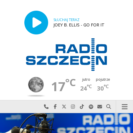
SŁUCHAJ TERAZ
JOEY B. ELLIS - GO FOR IT
°C
jutro
pojutrze
17
°C
°C
24
30
Najlepiej po prostu do nas zadzwoń
Odwiedź nas na Facebook-u
Odwiedź nas na X
Odwiedź nas na Instagram-ie
Odwiedź nas na TikTok-u
Szukaj nas na Spotify
Wyślij do nas w
Szukaj