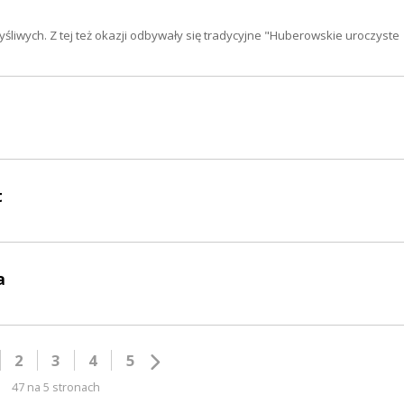
śliwych. Z tej też okazji odbywały się tradycyjne "Huberowskie uroczyste
t
a
2
3
4
5
47 na 5 stronach