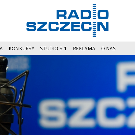
A
KONKURSY
STUDIO S-1
REKLAMA
O NAS