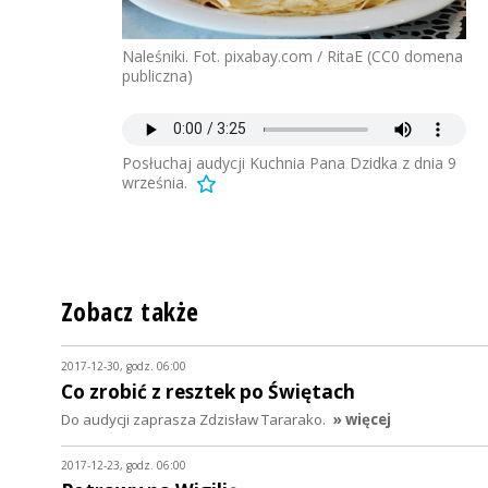
Naleśniki. Fot. pixabay.com / RitaE (CC0 domena
publiczna)
Posłuchaj audycji Kuchnia Pana Dzidka z dnia 9
września.
Zobacz także
2017-12-30, godz. 06:00
Co zrobić z resztek po Świętach
Do audycji zaprasza Zdzisław Tararako.
» więcej
2017-12-23, godz. 06:00