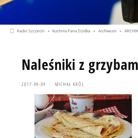
Radio Szczecin
»
Kuchnia Pana Dzidka
»
Archiwum
»
ARCHIW
Naleśniki z grzybam
2017-09-09
MICHAŁ KRÓL