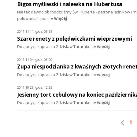
Bigos myśliwski i nalewka na Hubertusa
Nie tak dawno obchodziliśmy Św. Huberta - patrona leśników i my
polowania", po…
» więcej
2017-11-11, godz. 09:53
Szare renety z polędwiczkami wieprzowymi
Do audycji zaprasza Zdzisław Tararako.
» więcej
2017-11-04, godz. 06:00
Zupa niespodzianka z kwaśnych złotych rene
Do audycji zaprasza Zdzisław Tararako.
» więcej
2017-10-28, godz. 12:35
Jesienny tort cebulowy na koniec październik
Do audycji zaprasza Zdzisław Tararako.
» więcej
1