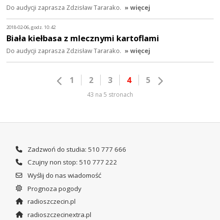
Do audycji zaprasza Zdzisław Tararako.
» więcej
2018-02-06, godz. 10:42
Biała kiełbasa z mlecznymi kartoflami
Do audycji zaprasza Zdzisław Tararako.
» więcej
1
2
3
4
5
43 na 5 stronach
Zadzwoń do studia: 510 777 666
Czujny non stop: 510 777 222
Wyślij do nas wiadomość
Prognoza pogody
radioszczecin.pl
radioszczecinextra.pl