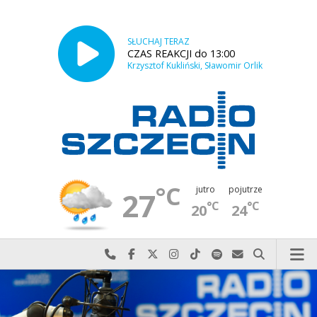
SŁUCHAJ TERAZ
CZAS REAKCJI do 13:00
Krzysztof Kukliński, Sławomir Orlik
°C
jutro
pojutrze
27
°C
°C
20
24
Najlepiej po prostu do nas zadzwoń
Odwiedź nas na Facebook-u
Odwiedź nas na X
Odwiedź nas na Instagram-ie
Odwiedź nas na TikTok-u
Szukaj nas na Spotify
Wyślij do nas w
Szukaj