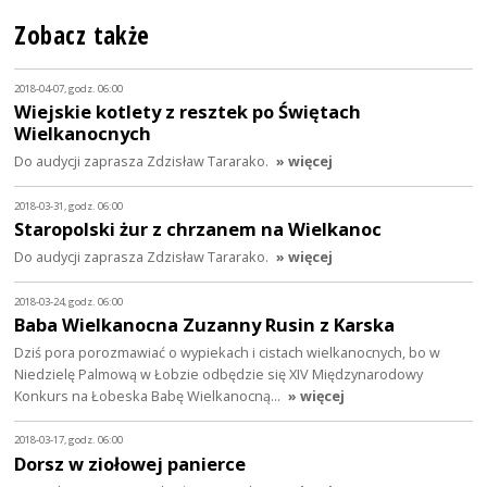
Zobacz także
2018-04-07, godz. 06:00
Wiejskie kotlety z resztek po Świętach
Wielkanocnych
Do audycji zaprasza Zdzisław Tararako.
» więcej
2018-03-31, godz. 06:00
Staropolski żur z chrzanem na Wielkanoc
Do audycji zaprasza Zdzisław Tararako.
» więcej
2018-03-24, godz. 06:00
Baba Wielkanocna Zuzanny Rusin z Karska
Dziś pora porozmawiać o wypiekach i cistach wielkanocnych, bo w
Niedzielę Palmową w Łobzie odbędzie się XIV Międzynarodowy
Konkurs na Łobeska Babę Wielkanocną…
» więcej
2018-03-17, godz. 06:00
Dorsz w ziołowej panierce