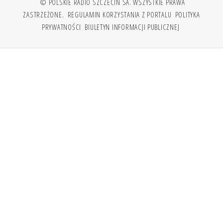
© POLSKIE RADIO SZCZECIN SA. WSZYSTKIE PRAWA
ZASTRZEŻONE.
REGULAMIN KORZYSTANIA Z PORTALU
POLITYKA
PRYWATNOŚCI
BIULETYN INFORMACJI PUBLICZNEJ