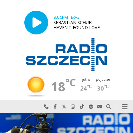
SŁUCHAJ TERAZ
SEBASTIAN SCHUB -
HAVEN'T FOUND LOVE.
°C
jutro
pojutrze
18
°C
°C
24
30
Najlepiej po prostu do nas zadzwoń
Odwiedź nas na Facebook-u
Odwiedź nas na X
Odwiedź nas na Instagram-ie
Odwiedź nas na TikTok-u
Szukaj nas na Spotify
Wyślij do nas w
Szukaj