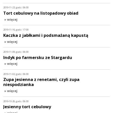
2019-11-23, godz. 06:00
Tort cebulowy na listopadowy obiad
» więcej
2019-11-16, godz. 17:00
Kaczka z jabłkami i podsmażaną kapustą
» więcej
2019-11-09, godz. 06:00
Indyk po farmersku ze Stargardu
» więcej
2019-11-02, godz. 06:00
Zupa jesienna z renetami, czyli zupa
niespodzianka
» więcej
2019-10-26, godz. 06:00
Jesienny tort cebulowy