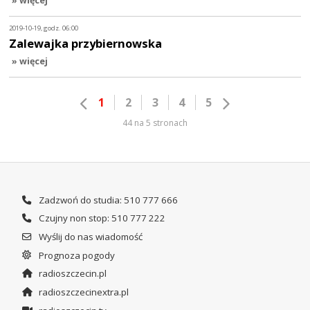
» więcej
2019-10-19, godz. 06:00
Zalewajka przybiernowska
» więcej
1
2
3
4
5
44 na 5 stronach
Zadzwoń do studia: 510 777 666
Czujny non stop: 510 777 222
Wyślij do nas wiadomość
Prognoza pogody
radioszczecin.pl
radioszczecinextra.pl