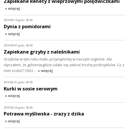
Zapiekane Renety z wieprzowymi polędwiczkami
» więcej
2019-09-14, godz. 06:00
Dynia z pomidorami
» więcej
2019-09-07, godz. 06:00
Zapiekane grzyby z naleśnikami
Grzybów w tym roku mało, przynajmniej w naszym regionie. Ale
słyszałem, że gdzieniegdzie udało się zebrać trochę podrzybków. Co z
nimi zrobić? Otóż…
» więcej
2019-08-31, godz. 06:00
Kurki w sosie serowym
» więcej
2019-08-24, godz. 06:00
Potrawa myśliwska - zrazy z dzika
» więcej