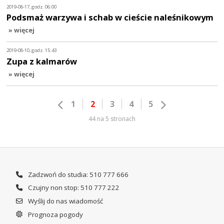
2019-08-17, godz. 06:00
Podsmaż warzywa i schab w cieście naleśnikowym
» więcej
2019-08-10, godz. 15:43
Zupa z kalmarów
» więcej
1
2
3
4
5
44 na 5 stronach
Zadzwoń do studia: 510 777 666
Czujny non stop: 510 777 222
Wyślij do nas wiadomość
Prognoza pogody