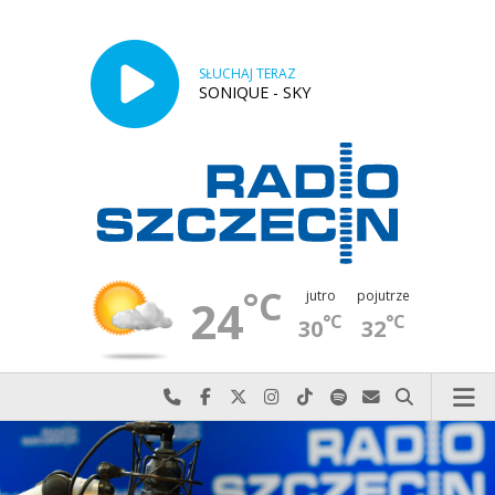
SŁUCHAJ TERAZ
SONIQUE - SKY
°C
jutro
pojutrze
24
°C
°C
30
32
Najlepiej po prostu do nas zadzwoń
Odwiedź nas na Facebook-u
Odwiedź nas na X
Odwiedź nas na Instagram-ie
Odwiedź nas na TikTok-u
Szukaj nas na Spotify
Wyślij do nas w
Szukaj