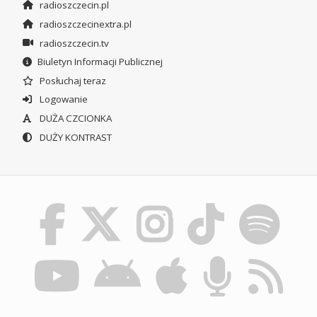
radioszczecin.pl
radioszczecinextra.pl
radioszczecin.tv
Biuletyn Informacji Publicznej
Posłuchaj teraz
Logowanie
DUŻA CZCIONKA
DUŻY KONTRAST