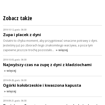
Zobacz także
2019-10-12, godz. 06:00
Zupa i placek z dyni
Ostatni to chyba moment, aby przygotować smaczne potrawy z dyni.
Jesteśmy już po zbiorach tego znakomitego warzywa, a poza tym
zapewne jeszcze trochę pozostało…
» więcej
2019-10-05, godz. 06:00
Najwyższy czas na zupę z dyni z kładziochami
» więcej
2019-09-28, godz. 06:00
Ogórki kołobrzeskie i kwaszona kapusta
» więcej
2019-09-21, godz. 06:00