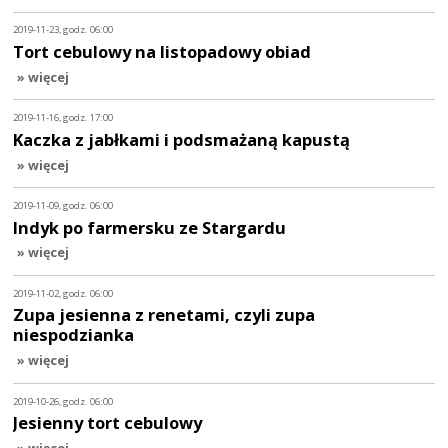
2019-11-23, godz. 06:00
Tort cebulowy na listopadowy obiad
» więcej
2019-11-16, godz. 17:00
Kaczka z jabłkami i podsmażaną kapustą
» więcej
2019-11-09, godz. 06:00
Indyk po farmersku ze Stargardu
» więcej
2019-11-02, godz. 06:00
Zupa jesienna z renetami, czyli zupa
niespodzianka
» więcej
2019-10-26, godz. 06:00
Jesienny tort cebulowy