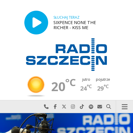
SŁUCHAJ TERAZ
SIXPENCE NONE THE
RICHER - KISS ME
°C
jutro
pojutrze
20
°C
°C
24
29
Najlepiej po prostu do nas zadzwoń
Odwiedź nas na Facebook-u
Odwiedź nas na X
Odwiedź nas na Instagram-ie
Odwiedź nas na TikTok-u
Szukaj nas na Spotify
Wyślij do nas w
Szukaj