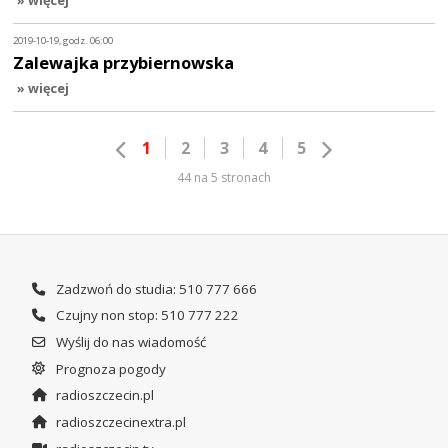
» więcej
2019-10-19, godz. 06:00
Zalewajka przybiernowska
» więcej
1
2
3
4
5
44 na 5 stronach
Zadzwoń do studia: 510 777 666
Czujny non stop: 510 777 222
Wyślij do nas wiadomość
Prognoza pogody
radioszczecin.pl
radioszczecinextra.pl